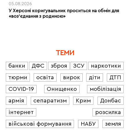
05.08.2026
У Херсоні коригувальник проситься на обмін для
«возʼєднання з родиною»
ТЕМИ
банки
ДФС
зброя
ЗСУ
наркотики
тюрми
освіта
вирок
діти
ДТП
COVID-19
Онищенко
мобілізація
армія
сепаратизм
Крим
Донбас
інтернет
розсилка
військові формування
НАБУ
земля