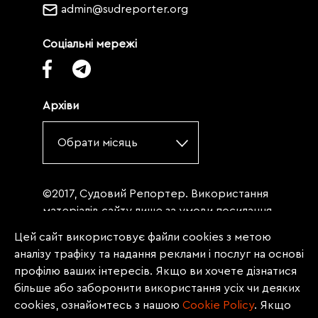
admin@sudreporter.org
Соціальні мережі
Архіви
Обрати місяць
©2017, Судовий Репортер. Використання
матеріалів сайту лише за умови посилання
(для інтернет-видань - гіперпосилання) на
Цей сайт використовує файли cookies з метою
«Судовий репортер» не нижче третього
аналізу трафіку та надання реклами і послуг на основі
абзацу. Матеріали, щодо яких міститься
профілю ваших інтересів. Якщо ви хочете дізнатися
заборона на повну републікацію
більше або заборонити використання усіх чи деяких
(передрук, копіювання, відтворення або
cookies, ознайомтесь з нашою
Сookie Policy
. Якщо
інше використання), заборонено