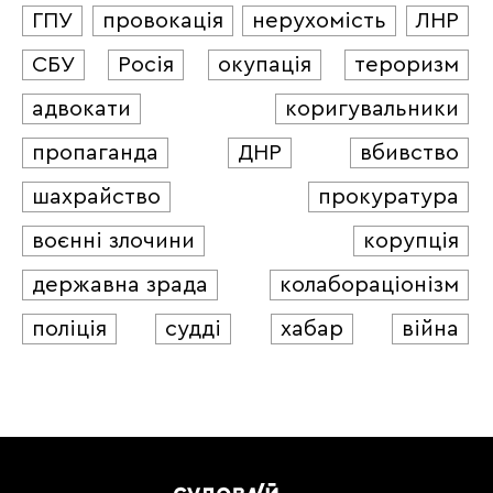
ГПУ
провокація
нерухомість
ЛНР
СБУ
Росія
окупація
тероризм
адвокати
коригувальники
пропаганда
ДНР
вбивство
шахрайство
прокуратура
воєнні злочини
корупція
державна зрада
колабораціонізм
поліція
судді
хабар
війна