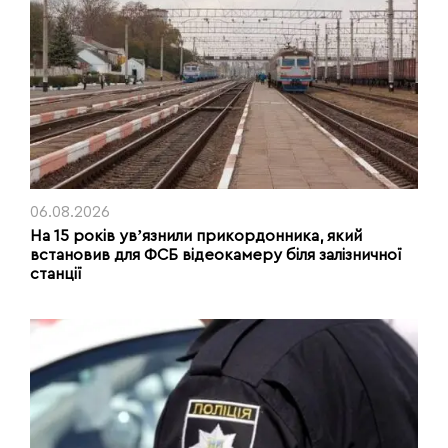
06.08.2026
На 15 років увʼязнили прикордонника, який
встановив для ФСБ відеокамеру біля залізничної
станції