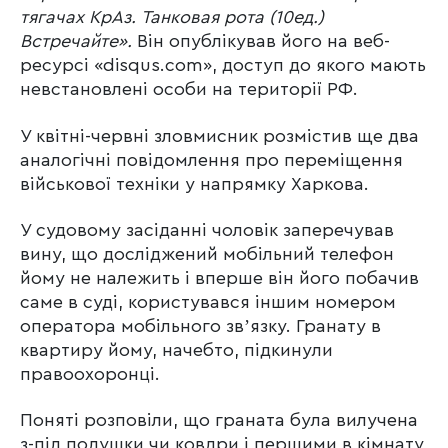
тягачах КрАз. Танковая рота (10ед.)
Встречайте».
Він опублікував його на веб-
ресурсі «disqus.com», доступ до якого мають
невстановлені особи на території РФ.
У квітні-червні зловмисник розмістив ще два
аналогічні повідомлення про переміщення
військової техніки у напрямку Харкова.
У судовому засіданні чоловік заперечував
вину, що досліджений мобільний телефон
йому не належить і вперше він його побачив
саме в суді, користувався іншим номером
оператора мобільного звʼязку. Гранату в
квартиру йому, начебто, підкинули
правоохоронці.
Поняті розповіли, що граната була вилучена
з-під подушки чи ковдри і першими в кімнату