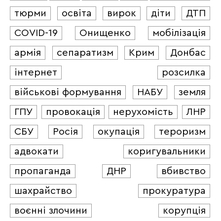
тюрми
освіта
вирок
діти
ДТП
COVID-19
Онищенко
мобілізація
армія
сепаратизм
Крим
Донбас
інтернет
розсилка
військові формування
НАБУ
земля
ГПУ
провокація
нерухомість
ЛНР
СБУ
Росія
окупація
тероризм
адвокати
коригувальники
пропаганда
ДНР
вбивство
шахрайство
прокуратура
воєнні злочини
корупція