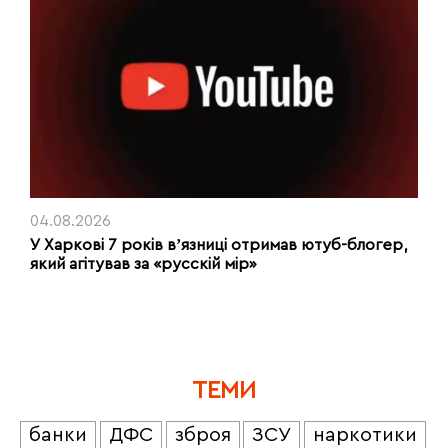
04.08.2026
У Харкові 7 років вʼязниці отримав ютуб-блогер,
який агітував за «русскій мір»
ТЕМИ
банки
ДФС
зброя
ЗСУ
наркотики