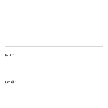
Ім'я
*
Email
*