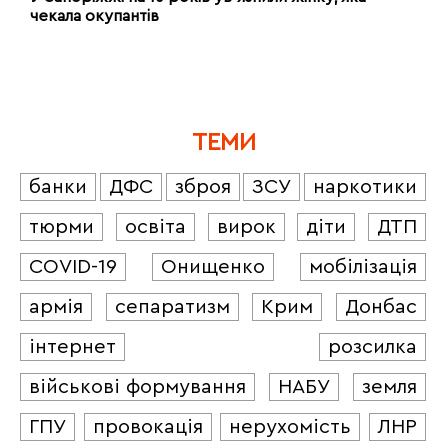
чекала окупантів
ТЕМИ
банки
ДФС
зброя
ЗСУ
наркотики
тюрми
освіта
вирок
діти
ДТП
COVID-19
Онищенко
мобілізація
армія
сепаратизм
Крим
Донбас
інтернет
розсилка
військові формування
НАБУ
земля
ГПУ
провокація
нерухомість
ЛНР