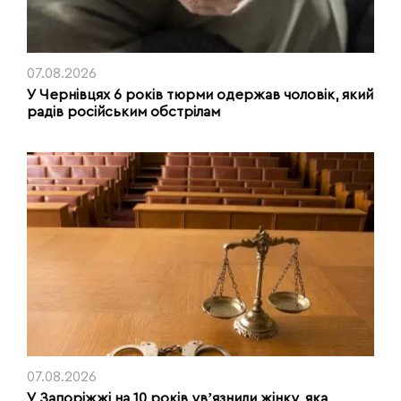
07.08.2026
У Чернівцях 6 років тюрми одержав чоловік, який
радів російським обстрілам
07.08.2026
У Запоріжжі на 10 років увʼязнили жінку, яка