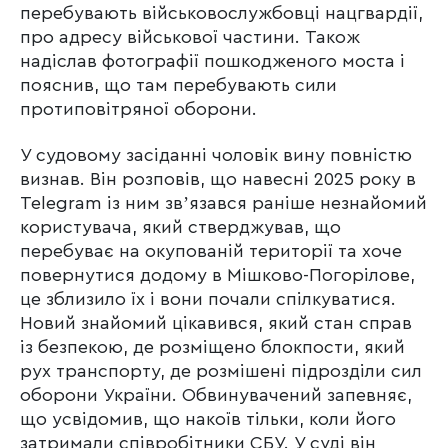
перебувають військовослужбовці нацгвардії,
про адресу військової частини. Також
надіслав фотографії пошкодженого моста і
пояснив, що там перебувають сили
протиповітряної оборони.
У судовому засіданні чоловік вину повністю
визнав. Він розповів, що навесні 2025 року в
Telegram із ним звʼязався раніше незнайомий
користувача, який стверджував, що
перебуває на окупованій території та хоче
повернутися додому в Мішково-Погорілове,
це зблизило їх і вони почали спілкуватися.
Новий знайомий цікавився, який стан справ
із безпекою, де розміщено блокпости, який
рух транспорту, де розмішені підрозділи сил
оборони України. Обвинувачений запевняє,
що усвідомив, що накоїв тільки, коли його
затримали співробітники СБУ. У суді він