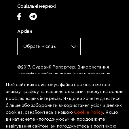
Соціальні мережі
Архіви
Обрати місяць
©2017, Судовий Репортер. Використання
матеріалів сайту лише за умови посилання
(для інтернет-видань - гіперпосилання) на
Цей сайт використовує файли cookies з метою
«Судовий репортер» не нижче третього
аналізу трафіку та надання реклами і послуг на основі
абзацу. Матеріали, щодо яких міститься
профілю ваших інтересів. Якщо ви хочете дізнатися
заборона на повну републікацію
більше або заборонити використання усіх чи деяких
(передрук, копіювання, відтворення або
cookies, ознайомтесь з нашою
Сookie Policy
. Якщо
інше використання), заборонено
ви натиснете «погоджуюсь» чи продовжите
передруковувати без згоди редакції.
навігування сайтом, ви погоджуєтесь з політикою