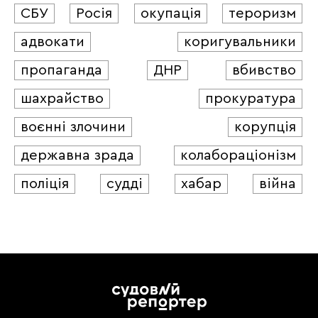
СБУ
Росія
окупація
тероризм
адвокати
коригувальники
пропаганда
ДНР
вбивство
шахрайство
прокуратура
воєнні злочини
корупція
державна зрада
колабораціонізм
поліція
судді
хабар
війна