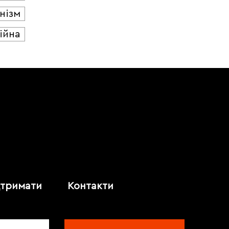
нізм
ійна
дтримати
Контакти