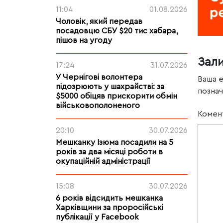
11:04
01.08.2026
Чоловік, який передав
посадовцю СБУ $20 тис хабара,
пішов на угоду
Зал
17:24
31.07.2026
У Чернігові волонтера
Ваша 
підозрюють у шахрайстві: за
позна
$5000 обіцяв прискорити обмін
військовополоненого
Комен
20:10
30.07.2026
Мешканку Ізюма посадили на 5
років за два місяці роботи в
окупаційній адміністрації
15:08
30.07.2026
6 років відсидить мешканка
Харківщини за проросійські
публікації у Facebook