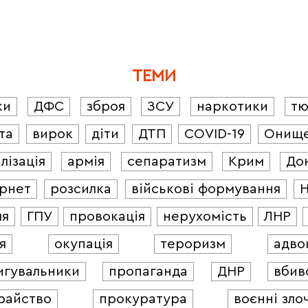
ТЕМИ
ки
ДФС
зброя
ЗСУ
наркотики
т
та
вирок
діти
ДТП
COVID-19
Онищ
лізація
армія
сепаратизм
Крим
До
ернет
розсилка
військові формування
ля
ГПУ
провокація
нерухомість
ЛНР
я
окупація
тероризм
адво
игувальники
пропаганда
ДНР
вбив
райство
прокуратура
воєнні зло