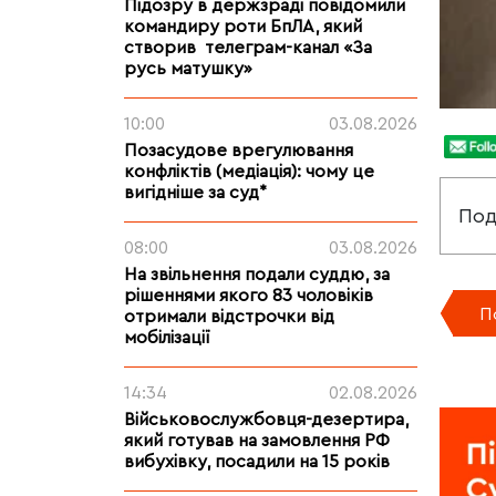
Підозру в держзраді повідомили
командиру роти БпЛА, який
створив телеграм-канал «За
русь матушку»
10:00
03.08.2026
Позасудове врегулювання
конфліктів (медіація): чому це
вигідніше за суд*
Под
08:00
03.08.2026
На звільнення подали суддю, за
рішеннями якого 83 чоловіків
П
отримали відстрочки від
мобілізації
14:34
02.08.2026
Військовослужбовця-дезертира,
який готував на замовлення РФ
вибухівку, посадили на 15 років