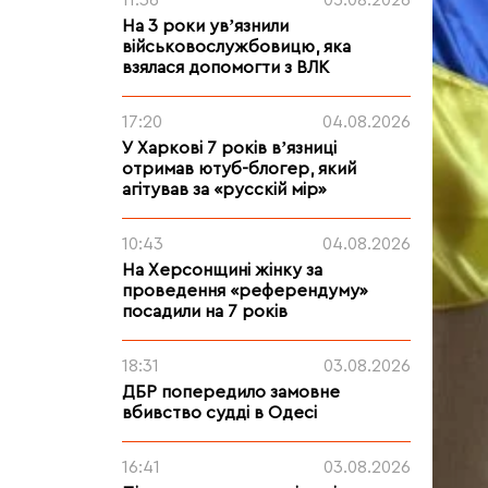
11:36
05.08.2026
На 3 роки увʼязнили
військовослужбовицю, яка
взялася допомогти з ВЛК
17:20
04.08.2026
У Харкові 7 років вʼязниці
отримав ютуб-блогер, який
агітував за «русскій мір»
10:43
04.08.2026
На Херсонщині жінку за
проведення «референдуму»
посадили на 7 років
18:31
03.08.2026
ДБР попередило замовне
вбивство судді в Одесі
16:41
03.08.2026