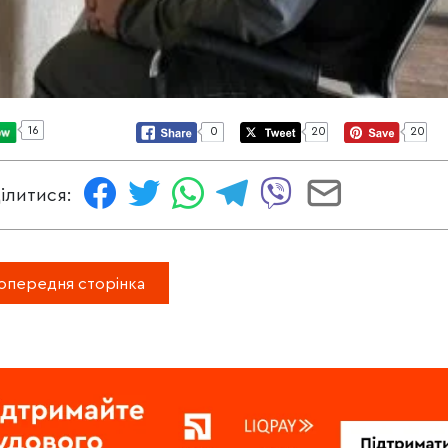
16
0
20
20
ілитися:
опередня сторінка