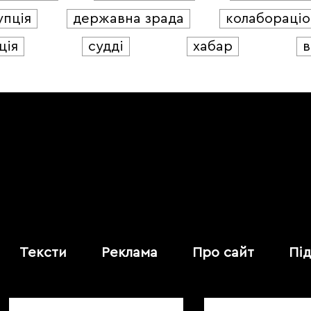
упція
державна зрада
колабораціо
ція
судді
хабар
в
Тексти
Реклама
Про сайт
Пі