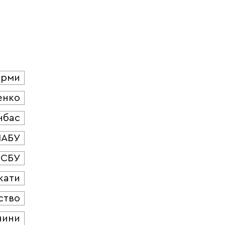
юрми
енко
нбас
НАБУ
СБУ
кати
ство
чини