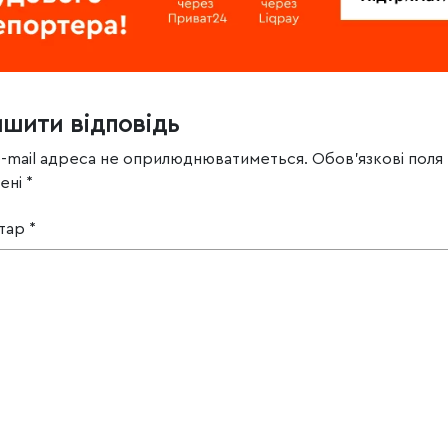
ишити відповідь
e-mail адреса не оприлюднюватиметься.
Обов’язкові поля
чені
*
тар
*