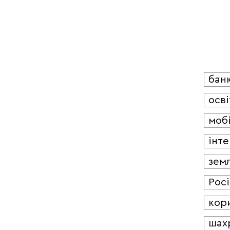
бан
осві
мобі
інт
зем
Росі
кор
шах