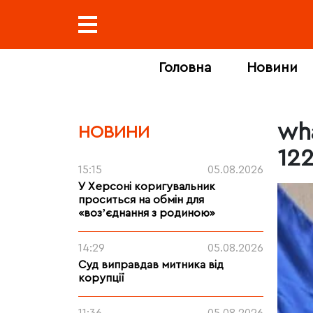
Головна
Новини
wh
НОВИНИ
12
15:15
05.08.2026
У Херсоні коригувальник
проситься на обмін для
«возʼєднання з родиною»
14:29
05.08.2026
Суд виправдав митника від
корупції