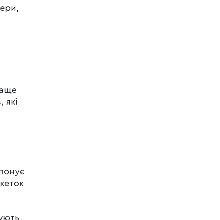
кери,
раще
 які
,
понує
икеток
ують