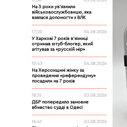
11:36
05.08.2026
На 3 роки увʼязнили
військовослужбовицю, яка
взялася допомогти з ВЛК
17:20
04.08.2026
У Харкові 7 років вʼязниці
отримав ютуб-блогер, який
агітував за «русскій мір»
10:43
04.08.2026
На Херсонщині жінку за
проведення «референдуму»
посадили на 7 років
18:31
03.08.2026
ДБР попередило замовне
вбивство судді в Одесі
16:41
03.08.2026