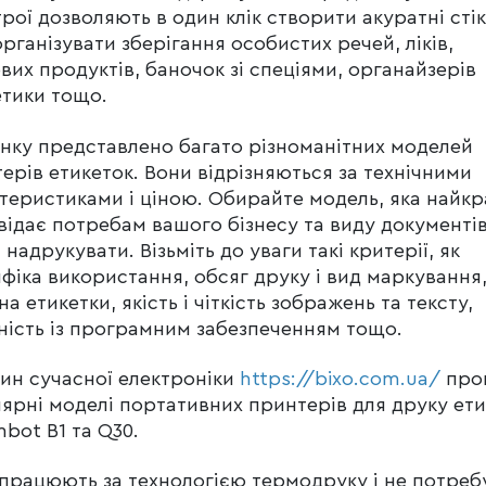
рої дозволяють в один клік створити акуратні сті
рганізувати зберігання особистих речей, ліків,
вих продуктів, баночок зі спеціями, органайзерів
тики тощо.
нку представлено багато різноманітних моделей
ерів етикеток. Вони відрізняються за технічними
теристиками і ціною. Обирайте модель, яка найк
відає потребам вашого бізнесу та виду документів,
 надрукувати. Візьміть до уваги такі критерії, як
фіка використання, обсяг друку і вид маркування
а етикетки, якість і чіткість зображень та тексту,
ність із програмним забезпеченням тощо.
ин сучасної електроніки
https://bixo.com.ua/
про
ярні моделі портативних принтерів для друку ет
mbot B1 та Q30.
працюють за технологією термодруку і не потреб