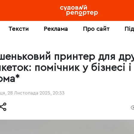
Тексти
Реклама
Про сайт
Пі
шеньковий принтер для др
кеток: помічник у бізнесі і
ома*
ця, 28 Листопада 2025, 20:33