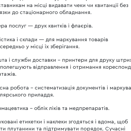
тавникам на місці видавати чеки чи квитанції без
язки до стаціонарного обладнання.
ра послуг — друк квитків і флаєрів.
істика і склади — для маркування товарів
середньо у місці їх зберігання.
та і служби доставки – принтери для друку штри
 полегшують відправлення і отримання кореспонд
нтажів.
сна робота – систематизація документів і маркув
лярського приладдя.
мацевтика – облік ліків та медпрепаратів.
ковані етикетки і наклеки згодяться і вдома, щоб
ти плутанини та підтримувати порядок. Сучасні