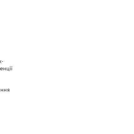
х-
енції
ання