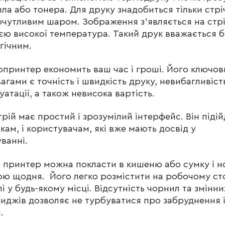
ла або тонера. Для друку знадобиться тільки стрі
чутливим шаром. Зображення зʼявляється на стрі
ією високої температура. Такий друк вважається 
гічним.
принтер економить ваш час і гроші. Його ключо
агами є точність і швидкість друку, невибагливіст
уатації, а також невисока вартість.
рій має простий і зрозумілий інтерфейс. Він підій
кам, і користувачам, які вже мають досвід у
ванні.
 принтер можна покласти в кишеню або сумку і н
ою щодня. Його легко розмістити на робочому сто
лі у будь-якому місці. Відсутність чорнил та змінни
иджів дозволяє не турбуватися про забруднення 
.