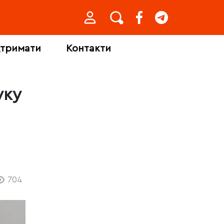
дтримати
Контакти
уку
704