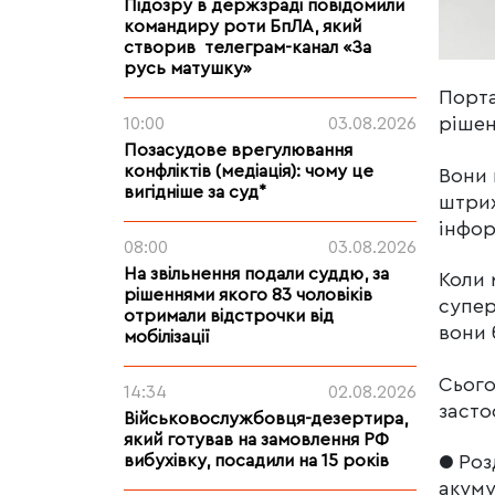
Підозру в держзраді повідомили
командиру роти БпЛА, який
створив телеграм-канал «За
русь матушку»
Порта
рішен
10:00
03.08.2026
Позасудове врегулювання
конфліктів (медіація): чому це
Вони 
вигідніше за суд*
штрих
інфор
08:00
03.08.2026
На звільнення подали суддю, за
Коли 
рішеннями якого 83 чоловіків
супер
отримали відстрочки від
вони 
мобілізації
Сього
14:34
02.08.2026
засто
Військовослужбовця-дезертира,
який готував на замовлення РФ
● Роз
вибухівку, посадили на 15 років
акуму