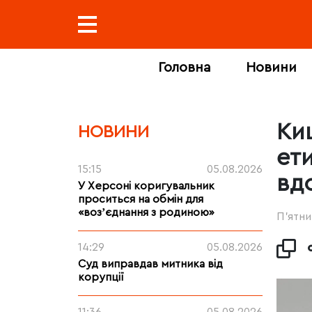
Головна
Новини
Ки
НОВИНИ
ети
15:15
05.08.2026
вд
У Херсоні коригувальник
проситься на обмін для
«возʼєднання з родиною»
П’ятни
14:29
05.08.2026
Суд виправдав митника від
корупції