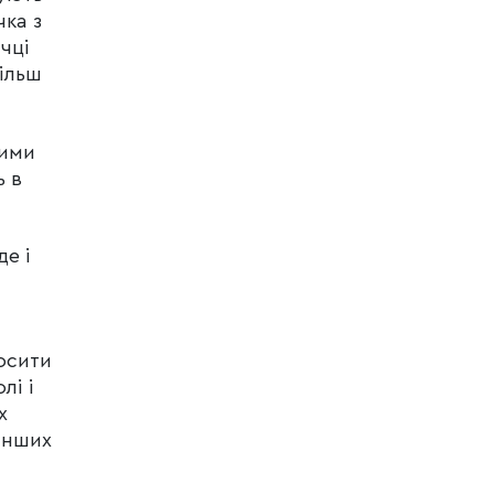
чка з
чці
більш
вими
ь в
де і
осити
лі і
х
інших