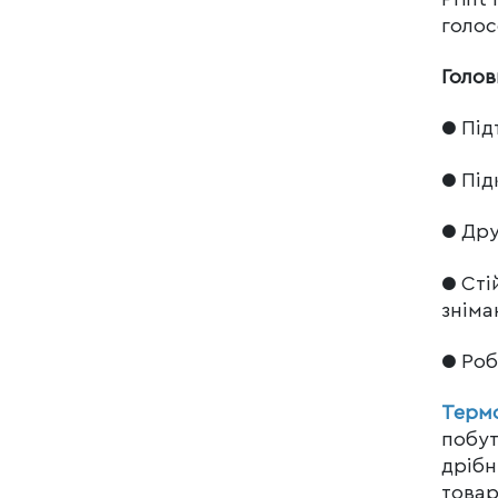
голос
Голов
● Підт
● Під
● Дру
● Сті
зніма
● Роб
Термо
побут
дрібн
товар