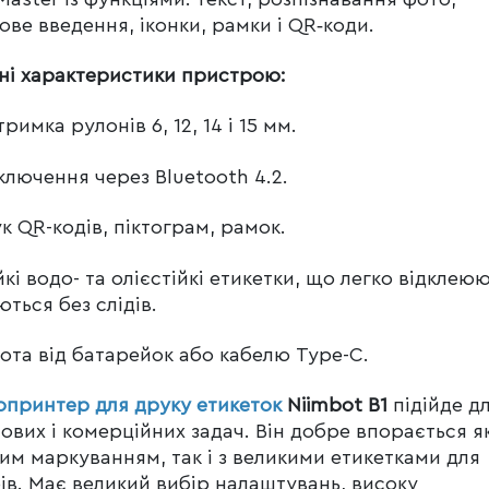
ове введення, іконки, рамки і QR‑коди.
ні характеристики пристрою:
римка рулонів 6, 12, 14 і 15 мм.
ключення через Bluetooth 4.2.
к QR-кодів, піктограм, рамок.
йкі водо- та олієстійкі етикетки, що легко відклеюю
ються без слідів.
ота від батарейок або кабелю Type-C.
принтер для друку етикеток
Niimbot B1
підійде д
ових і комерційних задач. Він добре впорається як
им маркуванням, так і з великими етикетками для
ів. Має великий вибір налаштувань, високу