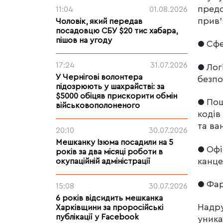
предс
11:04
01.08.2026
прив’
Чоловік, який передав
посадовцю СБУ $20 тис хабара,
пішов на угоду
● Сфе
17:24
31.07.2026
● Лог
У Чернігові волонтера
безпо
підозрюють у шахрайстві: за
$5000 обіцяв прискорити обмін
● Пош
військовополоненого
кодів
та ва
20:10
30.07.2026
Мешканку Ізюма посадили на 5
● Офі
років за два місяці роботи в
канце
окупаційній адміністрації
● Фар
15:08
30.07.2026
6 років відсидить мешканка
Надру
Харківщини за проросійські
публікації у Facebook
уника