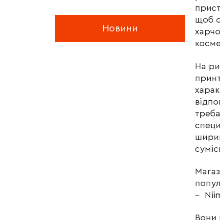
прист
щоб о
Новини
харчо
косме
На ри
принт
харак
відпо
треба
специ
ширин
суміс
Магаз
попул
– Nii
Вони 