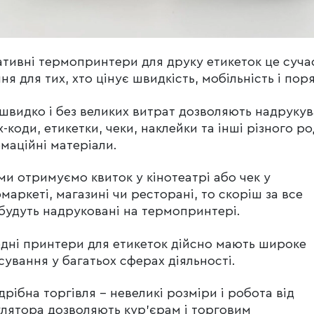
тивні термопринтери для друку етикеток це суча
ня для тих, хто цінує швидкість, мобільність і пор
швидко і без великих витрат дозволяють надруку
-коди, етикетки, чеки, наклейки та інші різного р
маційні матеріали.
ми отримуємо квиток у кінотеатрі або чек у
маркеті, магазині чи ресторані, то скоріш за все
будуть надруковані на термопринтері.
дні принтери для етикеток дійсно мають широке
сування у багатьох сферах діяльності.
дрібна торгівля – невеликі розміри і робота від
лятора дозволяють кур’єрам і торговим