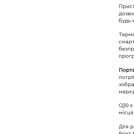
Прист
дозво
будь-
Термо
смарт
безпр
прогр
Порт
потрі
зобра
марку
Q30 є
місця
Для р
Print