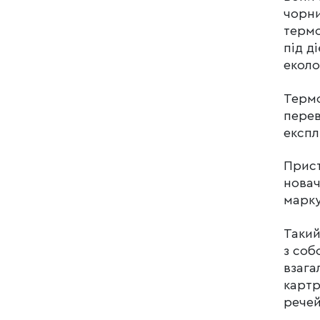
чорни
термо
під д
еколо
Термо
перев
експл
Прист
новач
марку
Такий
з соб
взага
картр
речей