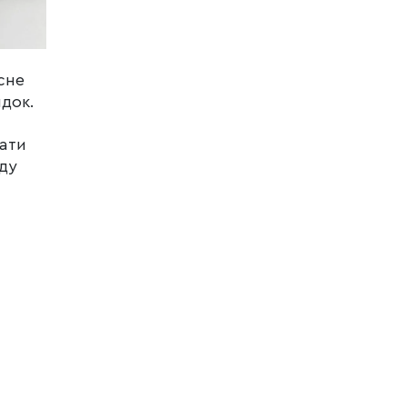
сне
ядок.
вати
оду