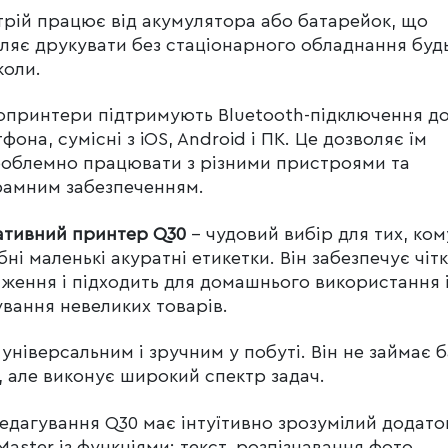
рій працює від акумулятора або батарейок, що
ляє друкувати без стаціонарного обладнання будь
коли.
принтери підтримують Bluetooth-підключення д
фона, сумісні з iOS, Android і ПК. Це дозволяє їм
облемно працювати з різними пристроями та
амним забезпеченням.
ативний принтер Q30
– чудовий вибір для тих, ком
бні маленькі акуратні етикетки. Він забезпечує чіт
ження і підходить для домашнього використання 
вання невеликих товарів.
 універсальним і зручним у побуті. Він не займає 
, але виконує широкий спектр задач.
едагування Q30 має інтуїтивно зрозумілий додато
 Master із функціями: текст, розпізнавання фото,