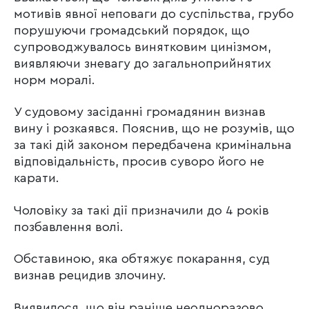
мотивів явної неповаги до суспільства, грубо
порушуючи громадський порядок, що
супроводжувалось винятковим цинізмом,
виявляючи зневагу до загальноприйнятих
норм моралі.
У судовому засіданні громадянин визнав
вину і розкаявся. Пояснив, що не розумів, що
за такі дій законом передбачена кримінальна
відповідальність, просив суворо його не
карати.
Чоловіку за такі дії призначили до 4 років
позбавлення волі.
Обставиною, яка обтяжує покарання, суд
визнав рецидив злочину.
Виявилося, що він раніше неодноразово