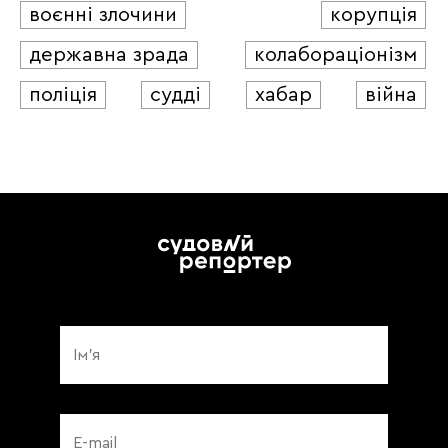
воєнні злочини
корупція
державна зрада
колабораціонізм
поліція
судді
хабар
війна