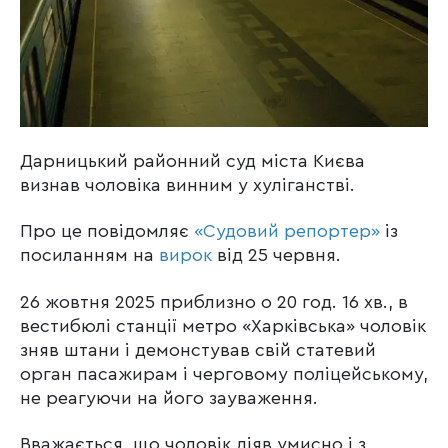
Дарницький районний суд міста Києва
визнав чоловіка винним у хуліганстві.
Про це повідомляє
«Судовий репортер»
із
посиланням на
вирок
від 25 червня.
26 жовтня 2025 приблизно о 20 год. 16 хв., в
вестибюлі станції метро «Харківська» чоловік
зняв штани і демонстував свій статевий
орган пасажирам і черговому поліцейському,
не реагуючи на його зауваження.
Вважається, що чоловік діяв умисно і з