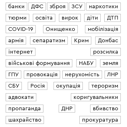
банки
ДФС
зброя
ЗСУ
наркотики
тюрми
освіта
вирок
діти
ДТП
COVID-19
Онищенко
мобілізація
армія
сепаратизм
Крим
Донбас
інтернет
розсилка
військові формування
НАБУ
земля
ГПУ
провокація
нерухомість
ЛНР
СБУ
Росія
окупація
тероризм
адвокати
коригувальники
пропаганда
ДНР
вбивство
шахрайство
прокуратура