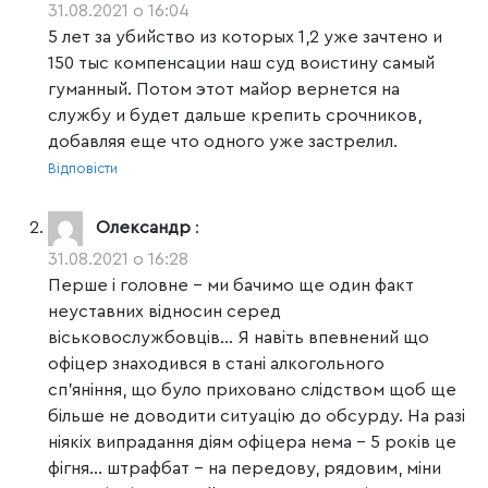
31.08.2021 о 16:04
5 лет за убийство из которых 1,2 уже зачтено и
150 тыс компенсации наш суд воистину самый
гуманный. Потом этот майор вернется на
службу и будет дальше крепить срочников,
добавляя еще что одного уже застрелил.
Відповісти
Олександр
:
31.08.2021 о 16:28
Перше і головне – ми бачимо ще один факт
неуставних відносин серед
віськовослужбовців… Я навіть впевнений що
офіцер знаходився в стані алкогольного
сп’яніння, що було приховано слідством щоб ще
більше не доводити ситуацію до обсурду. На разі
ніякіх випрадання діям офіцера нема – 5 років це
фігня… штрафбат – на передову, рядовим, міни