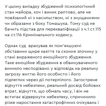
У цьому випадку збуджений психологічний
стан майора, хоч і виник раптово, але не
пов`язаний ні з насильством, ні з знущаннями
чи образами з боку Томашука. Тому суд не
бачить підстав для перекваліфікації з ч.1 ст.115
на ст.116 Кримінального кодексу.
Однак суд врахував як пом’якшуючі
обставини щире каяття та сконня злочину у
стані вираженого емоційного збудження.
Таке емоційне збудження в обвинуваченого
виникло несподівано у відповідь на реальну
загрозу життю його особисто і його
підлеглих через дії потерпілого. Загострене
відчуття небезпеки, реальний досвід бойових
втрат, відчуття, що обмаль часу, і він не
встигає відвернути небезпеку, спричинило
різке наростання катастрофічних очікувань і