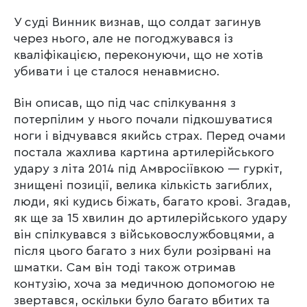
У суді Винник визнав, що солдат загинув
через нього, але не погоджувався із
кваліфікацією, переконуючи, що не хотів
убивати і це сталося ненавмисно.
Він описав, що під час спілкування з
потерпілим у нього почали підкошуватися
ноги і відчувався якийсь страх. Перед очами
постала жахлива картина артилерійського
удару з літа 2014 під Амвросіївкою — гуркіт,
знищені позиції, велика кількість загиблих,
люди, які кудись біжать, багато крові. Згадав,
як ще за 15 хвилин до артилерійського удару
він спілкувався з військовослужбовцями, а
після цього багато з них були розірвані на
шматки. Сам він тоді також отримав
контузію, хоча за медичною допомогою не
звертався, оскільки було багато вбитих та