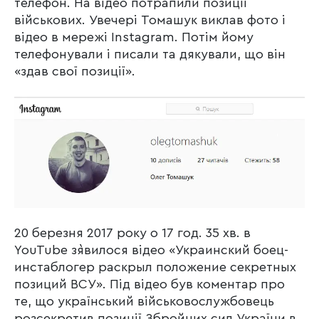
телефон. На відео потрапили позиції
військових. Увечері Томашук виклав фото і
відео в мережі Instagram. Потім йому
телефонували і писали та дякували, що він
«здав свої позиції».
20 березня 2017 року о 17 год. 35 хв. в
YouTube з`явилося відео «Украинский боец-
инстаблогер раскрыл положение секретных
позиций ВСУ». Під відео був коментар про
те, що український військовослужбовець
розсекретив позиції Збройних сил України в