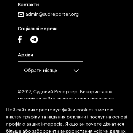
Контакти
admin@sudreporter.org
Соціальні мережі
Архіви
Обрати місяць
©2017, Судовий Репортер. Використання
матеріалів сайту лише за умови посилання
(для інтернет-видань - гіперпосилання) на
Цей сайт використовує файли cookies з метою
«Судовий репортер» не нижче третього
аналізу трафіку та надання реклами і послуг на основі
абзацу. Матеріали, щодо яких міститься
профілю ваших інтересів. Якщо ви хочете дізнатися
заборона на повну републікацію
більше або заборонити використання усіх чи деяких