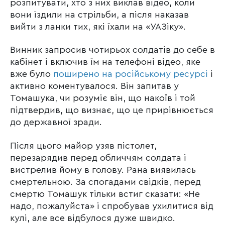
розпитувати, хто з них виклав відео, коли
вони їздили на стрільби, а після наказав
вийти з ланки тих, які їхали на «УАЗіку».
Винник запросив чотирьох солдатів до себе в
кабінет і включив їм на телефоні відео, яке
вже було
поширено на російському ресурсі
і
активно коментувалося. Він запитав у
Томашука, чи розуміє він, що накоїв і той
підтвердив, що визнає, що це прирівнюється
до державної зради.
Після цього майор узяв пістолет,
перезарядив перед обличчям солдата і
вистрелив йому в голову. Рана виявилась
смертельною. За спогадами свідків, перед
смертю Томашук тільки встиг сказати: «Не
надо, пожалуйста» і спробував ухилитися від
кулі, але все відбулося дуже швидко.