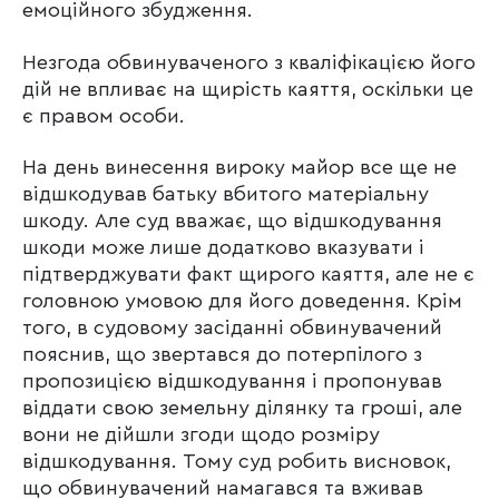
емоційного збудження.
Незгода обвинуваченого з кваліфікацією його
дій не впливає на щирість каяття, оскільки це
є правом особи.
На день винесення вироку майор все ще не
відшкодував батьку вбитого матеріальну
шкоду. Але суд вважає, що відшкодування
шкоди може лише додатково вказувати і
підтверджувати факт щирого каяття, але не є
головною умовою для його доведення. Крім
того, в судовому засіданні обвинувачений
пояснив, що звертався до потерпілого з
пропозицією відшкодування і пропонував
віддати свою земельну ділянку та гроші, але
вони не дійшли згоди щодо розміру
відшкодування. Тому суд робить висновок,
що обвинувачений намагався та вживав