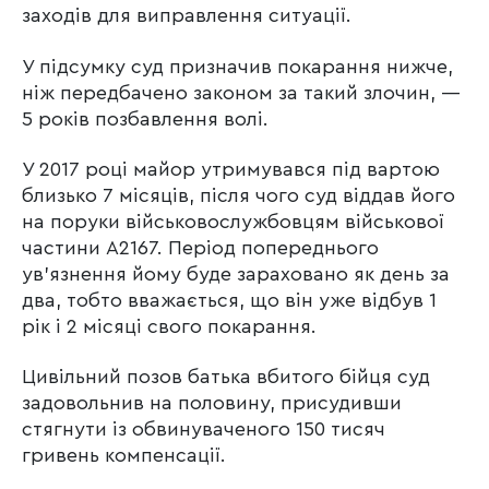
заходів для виправлення ситуації.
У підсумку суд призначив покарання нижче,
ніж передбачено законом за такий злочин, —
5 років позбавлення волі.
У 2017 році майор утримувався під вартою
близько 7 місяців, після чого суд віддав його
на поруки військовослужбовцям військової
частини А2167. Період попереднього
ув’язнення йому буде зараховано як день за
два, тобто вважається, що він уже відбув 1
рік і 2 місяці свого покарання.
Цивільний позов батька вбитого бійця суд
задовольнив на половину, присудивши
стягнути із обвинуваченого 150 тисяч
гривень компенсації.