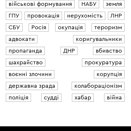
військові формування
НАБУ
земля
ГПУ
провокація
нерухомість
ЛНР
СБУ
Росія
окупація
тероризм
адвокати
коригувальники
пропаганда
ДНР
вбивство
шахрайство
прокуратура
воєнні злочини
корупція
державна зрада
колабораціонізм
поліція
судді
хабар
війна