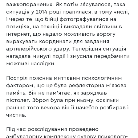
важкопоранених. Як потім з`ясувалося, така
ситуація у 2014 році трапилася, в тому числі,
і через те, що бійці фотографувалися на
позиціях, на техніці і викладали світлини в
інтернет, що надало можливість ворогу
вирахувати координати для завдання
артилерійського удару. Теперішня ситуація
нагадала минулі події і змусила передбачити
можливі наслідки.
Постріл пояснив миттєвим психологічним
фактором, що це була рефлекторна м’язова
пам`ять. Він не пам’ятає, як заряджав
пістолет. Зброя була при ньому, оскільки
раніше того вечора він її начебто розбирав і
чистив.
Під час розслідування проведено
амбулаторну комплексну судову психолого-