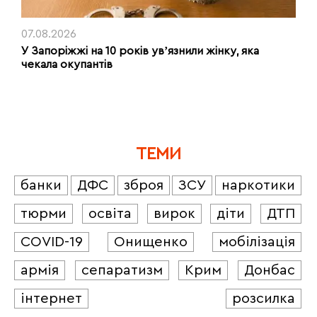
07.08.2026
У Запоріжжі на 10 років увʼязнили жінку, яка
чекала окупантів
ТЕМИ
банки
ДФС
зброя
ЗСУ
наркотики
тюрми
освіта
вирок
діти
ДТП
COVID-19
Онищенко
мобілізація
армія
сепаратизм
Крим
Донбас
інтернет
розсилка