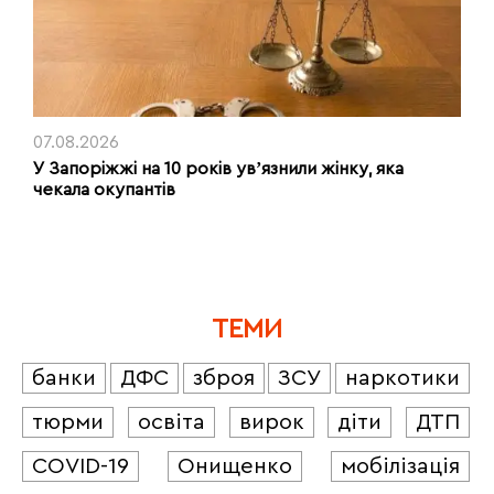
07.08.2026
У Запоріжжі на 10 років увʼязнили жінку, яка
чекала окупантів
ТЕМИ
банки
ДФС
зброя
ЗСУ
наркотики
тюрми
освіта
вирок
діти
ДТП
COVID-19
Онищенко
мобілізація