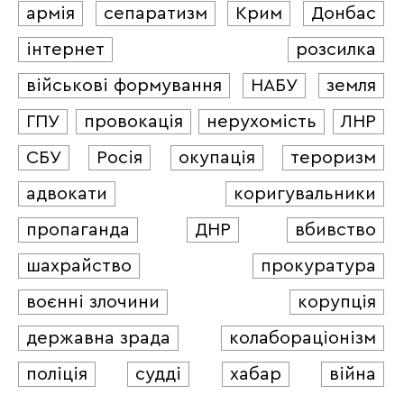
армія
сепаратизм
Крим
Донбас
інтернет
розсилка
військові формування
НАБУ
земля
ГПУ
провокація
нерухомість
ЛНР
СБУ
Росія
окупація
тероризм
адвокати
коригувальники
пропаганда
ДНР
вбивство
шахрайство
прокуратура
воєнні злочини
корупція
державна зрада
колабораціонізм
поліція
судді
хабар
війна