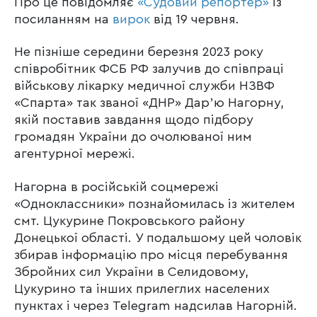
Про це повідомляє
«Судовий репортер»
із
посиланням на
вирок
від 19 червня.
Не пізніше середини березня 2023 року
співробітник ФСБ РФ залучив до співпраці
військову лікарку медичної служби НЗВФ
«Спарта» так званої «ДНР» Дарʼю Нагорну,
якій поставив завдання щодо підбору
громадян України до очолюваної ним
агентурної мережі.
Нагорна в російській соцмережі
«Одноклассники» познайомилась із жителем
смт. Цукурине Покровського району
Донецької області. У подальшому цей чоловік
збирав інформацію про місця перебування
Збройних сил України в Селидовому,
Цукурино та інших прилеглих населених
пунктах і через Telegram надсилав Нагорній.