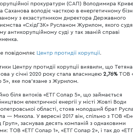
орупційної прокуратури (САП) Володимира Крив
а Саханова володіє часткою в енергетичному бізн
заному з екзаступником директора Державного
иємства «СхідГЗК» Русланом Журилом, якого судя
у антикорупційному суді у так званій справі
иненка.
це повідомляє
Центр протидії корупції
.
тики Центру протидії корупції виявили, що Тетяна
ова у січні 2020 року стала власницею
2,76%
ТОВ 
 5», яке пов’язане з Журилом.
йно біля витоків «ЕТГ Солар 5», що займається
ництвом електричної енергії у місті Жовті Води
опетровської області, стояв молодший брат Русл
а — Микола. У вересні 2017 він, спільно з ТОВ «Е
 Груп», заснував десять компаній з однаковими
ми: ТОВ «ЕТГ Солар 1», «ЕТГ Солар 2», і так до «ЕТГ