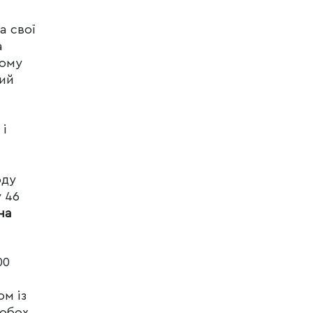
а свої
а
ному
ний
 і
оду
 46
на
00
ом із
 обох