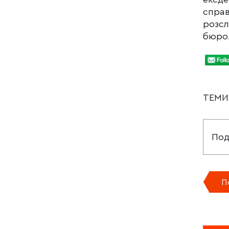
справ
розсл
бюро
ТЕМ
Под
П