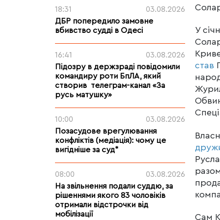
Солар
18:31
03.08.2026
ДБР попередило замовне
У січ
вбивство судді в Одесі
Солар
Криве
16:41
03.08.2026
став
П
Підозру в держзраді повідомили
командиру роти БпЛА, який
народ
створив телеграм-канал «За
Журил
русь матушку»
Обвин
Спеці
10:00
03.08.2026
Позасудове врегулювання
Власн
конфліктів (медіація): чому це
друж
вигідніше за суд*
Русла
разом
08:00
03.08.2026
прода
На звільнення подали суддю, за
компа
рішеннями якого 83 чоловіків
отримали відстрочки від
мобілізації
Сам К