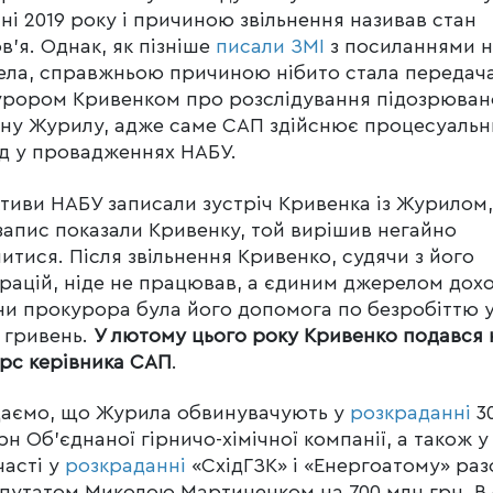
ні 2019 року і причиною звільнення називав стан
в’я. Однак, як пізніше
писали ЗМІ
з посиланнями н
ла, справжньою причиною нібито стала передач
урором Кривенком про розслідування підозрюва
ну Журилу, адже саме САП здійснює процесуаль
д у провадженнях НАБУ.
тиви НАБУ записали зустріч Кривенка із Журилом,
запис показали Кривенку, той вирішив негайно
нитися. Після звільнення Кривенко, судячи з його
рацій, ніде не працював, а єдиним джерелом дох
и прокурора була його допомога по безробіттю у
 гривень.
У лютому цього року Кривенко подався 
рс керівника САП
.
даємо, що Журила обвинувачують у
розкраданні
3
рн Об’єднаної гірничо-хімічної компанії, а також у
часті у
розкраданні
«СхідГЗК» і «Енергоатому» раз
путатом Миколою Мартиненком на 700 млн грн. В