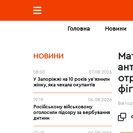
Головна
Новини
Ма
НОВИНИ
ан
08:00
07.08.2026
от
У Запоріжжі на 10 років увʼязнили
жінку, яка чекала окупантів
фі
19:19
06.08.2026
Вівтор
Російському військовому
оголосили підозру за вербування
дитини