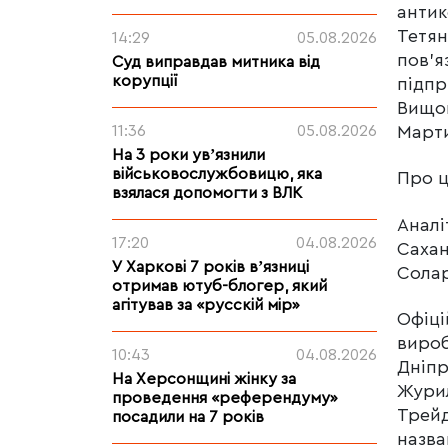
антик
Тетян
14:29
05.08.2026
пов’я
Суд виправдав митника від
корупції
підпр
Вищом
Март
11:36
05.08.2026
На 3 роки увʼязнили
військовослужбовицю, яка
Про 
взялася допомогти з ВЛК
Аналі
17:20
04.08.2026
Сахан
У Харкові 7 років вʼязниці
Солар
отримав ютуб-блогер, який
агітував за «русскій мір»
Офіці
вироб
10:43
04.08.2026
Дніпр
На Херсонщині жінку за
Журил
проведення «референдуму»
Трейд
посадили на 7 років
назва