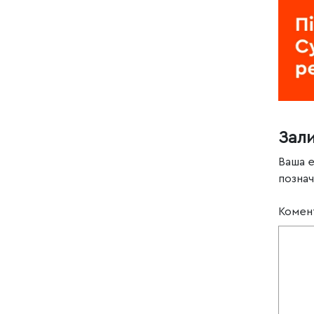
Зал
Ваша 
позна
Комен