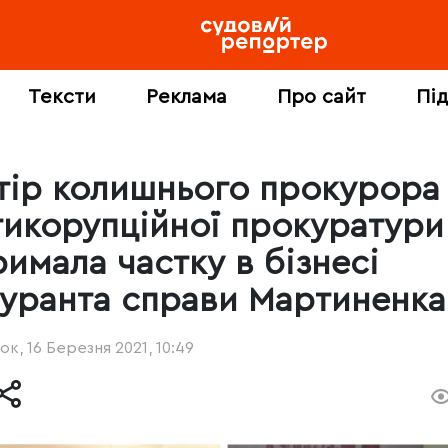
Тексти
Реклама
Про сайт
Пі
тір колишнього прокурора
тикорупційної прокуратури
римала частку в бізнесі
гуранта справи Мартиненка
ок, 16 Березня 2021, 10:49