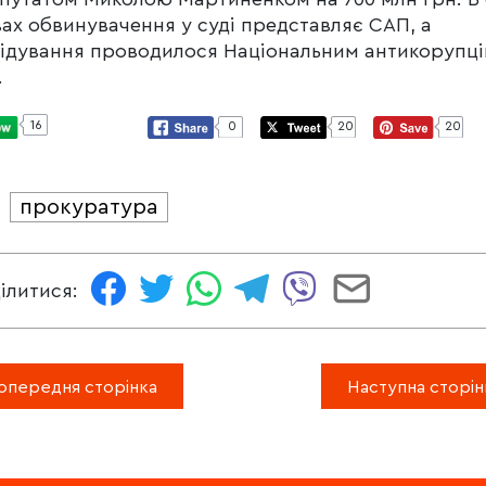
ах обвинувачення у суді представляє САП, а
ідування проводилося Національним антикорупц
.
16
0
20
20
прокуратура
И
ілитися:
опередня сторінка
Наступна сторін