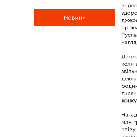
верес
здоро
Новини
джере
прок
Русла
нагля
Детек
коли 
звіль
декла
родин
тисяч
конку
Нага
млн г
співу
ексде