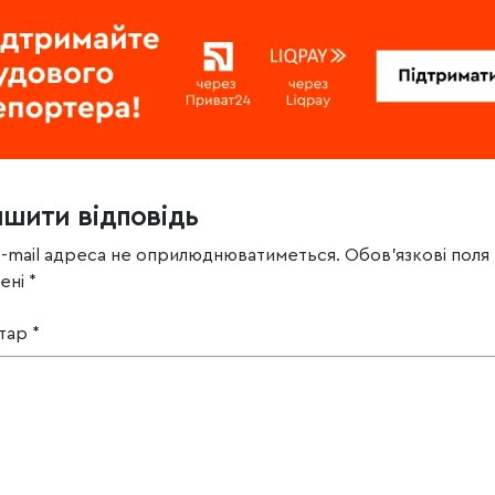
ишити відповідь
e-mail адреса не оприлюднюватиметься.
Обов’язкові поля
чені
*
тар
*