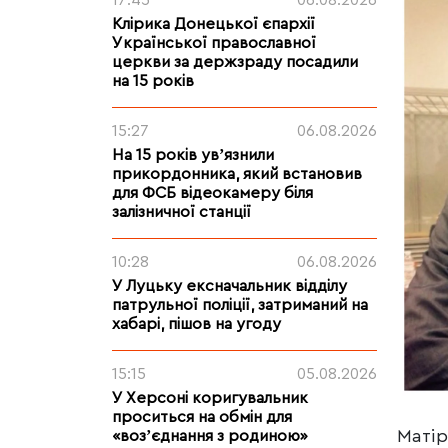
17:45
06.08.2026
Клірика Донецької єпархії
Української православної
церкви за держзраду посадили
на 15 років
15:27
06.08.2026
На 15 років увʼязнили
прикордонника, який встановив
для ФСБ відеокамеру біля
залізничної станції
10:28
06.08.2026
У Луцьку ексначальник відділу
патрульної поліції, затриманий на
хабарі, пішов на угоду
15:15
05.08.2026
У Херсоні коригувальник
проситься на обмін для
Матір
«возʼєднання з родиною»