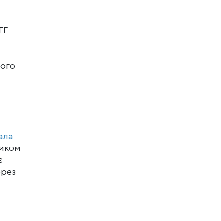
ТГ
ього
ала
ником
є
рез
у