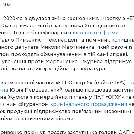
 10».
ні 2020-го відбулася зміна засновників і частку в «Е
 5» отримала матір заступника Холодницького
нка. Тоді ж бенефіціарним
власником фірми
авло Пинзеник — екснардеп та помічник колишн
ного депутата Миколи Мартиненка, який разом із
ом проходять обвинуваченим в тій самі справі.
увачення проти Мартиненка і Журила підтримує
алізована антикорупційна прокуратура.
иком значної частки «ЕТГ Солар 5» (майже 16%)
ст
ина
Юрія Перцева, який раніше працював заступ
на Журила з комерційних питань у ПАТ «ОГХК» та 
 з ним фігурантом
кримінального провадження
че
ж продукції підприємства пов’язаним іноземним
ніям за заниженими цінами.
ривенко покинув посаду заступника голови САП 