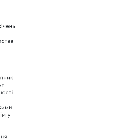
січень
мства
упник
ут
ності
якими
їм у
ння