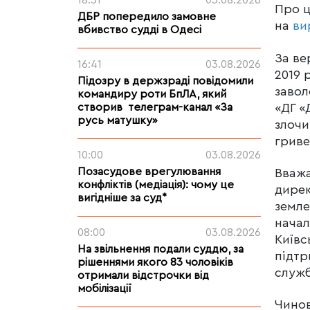
18:31
03.08.2026
Про 
ДБР попередило замовне
на
ви
вбивство судді в Одесі
За ве
16:41
03.08.2026
2019 
Підозру в держзраді повідомили
завол
командиру роти БпЛА, який
«ДГ «
створив телеграм-канал «За
русь матушку»
злочи
гриве
10:00
03.08.2026
Позасудове врегулювання
Вважа
конфліктів (медіація): чому це
дирек
вигідніше за суд*
земле
начал
08:00
03.08.2026
Київс
На звільнення подали суддю, за
підтр
рішеннями якого 83 чоловіків
служб
отримали відстрочки від
мобілізації
Чинов