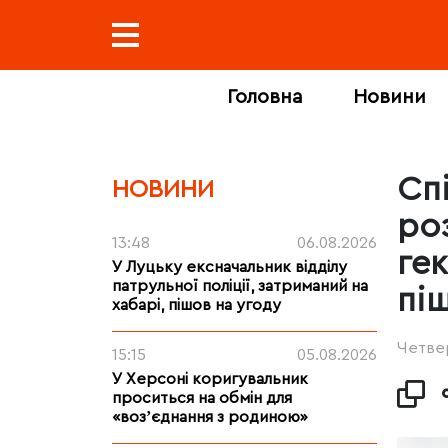
Головна
Новини
Сп
НОВИНИ
ро
13:48
06.08.2026
гек
У Луцьку ексначальник відділу
патрульної поліції, затриманий на
пі
хабарі, пішов на угоду
Четвер
15:15
05.08.2026
У Херсоні коригувальник
проситься на обмін для
«возʼєднання з родиною»