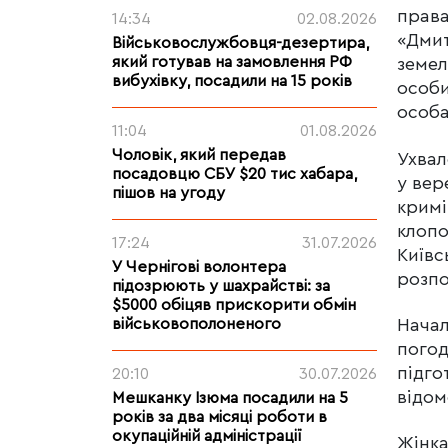
права
14:34
02.08.2026
«Дмит
Військовослужбовця-дезертира,
який готував на замовлення РФ
земел
вибухівку, посадили на 15 років
особи
особа
11:04
01.08.2026
Чоловік, який передав
Ухвал
посадовцю СБУ $20 тис хабара,
у вер
пішов на угоду
кримі
клопо
17:24
31.07.2026
Київс
У Чернігові волонтера
розпо
підозрюють у шахрайстві: за
$5000 обіцяв прискорити обмін
військовополоненого
Начал
погод
підго
20:10
30.07.2026
відом
Мешканку Ізюма посадили на 5
років за два місяці роботи в
окупаційній адміністрації
Жінка