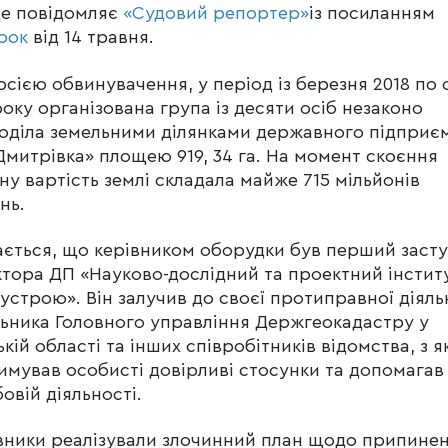
це повідомляє
«Судовий репортер»
із посиланням
рок
від 14 травня.
рсією обвинувачення, у період із березня 2018 по 
року організована група із десяти осіб незаконо
оділа земельними ділянками державного підприє
Дмитрівка» площею 919, 34 га. На момент скоєння
ну вартість землі складала майже 715 мільйонів
нь.
ється, що керівником оборудки був перший заст
тора ДП «Науково-дослідний та проектний інстит
устрою». Він залучив до своєї протиправної діяль
ьника Головного управління Держгеокадастру у
ькій області та інших співробітників відомства, з 
имував особисті довірливі стосунки та допомагав 
овій діяльності.
ники реалізували злочинний план щодо припине