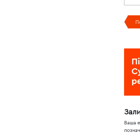
П
Зал
Ваша 
позна