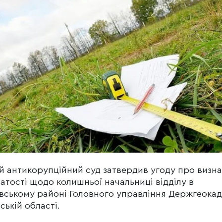
 антикорупційний суд затвердив угоду про визн
атості щодо колишньої начальниці відділу в
вському районі Головного управління Держгеока
вській області.