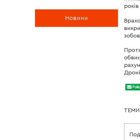
років
Новини
Врахо
викри
зобов
Протя
обвин
рахун
Дроні
ТЕМ
Под