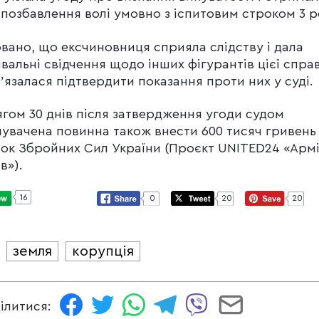
 позбавлення волі умовно з іспитовим строком 3 р
вано, що ексчиновниця сприяла слідству і дала
вальні свідчення щодо інших фігурантів цієї спра
ʼязалася підтвердити показання проти них у суді.
гом 30 днів після затвердження угоди судом
увачена повинна також внести 600 тисяч гривень
ок Збройних Сил України (Проєкт UNITED24 «Арм
в»).
16
0
20
20
земля
корупція
И
ілитися: