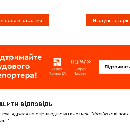
опередня сторінка
Наступна сторін
ишити відповідь
e-mail адреса не оприлюднюватиметься.
Обов’язкові поля
чені
*