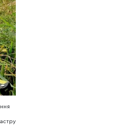
ання
дастру