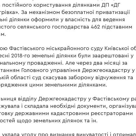
 постійного користування ділянками ДП «ДГ
рівка». За механізмом безоплатної приватизації
ьні ділянки оформили у власність для ведення
стого селянського господарства 462 підставним
м.
ою Фастівського міськрайонного суду Київської о
есні 2018-го земельні ділянки були заарештовані у
нальному провадженні. Але через два місяці за
танням Головного управління Держгеокадастру у
ькій області суд скасував заборону відчуження та
рядження цими земельними ділянками.
ьниця відділу Держгеокадастру у Фастівському р
жувала і складала необхідні документи, організув
товку державними кадастровими реєстраторами
остей щодо земельних ділянок та ін.
 уклала угоду про визнання винуватості і отримал