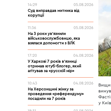
14:29
05.08.2026
Суд виправдав митника від
корупції
11:36
05.08.2026
На 3 роки увʼязнили
військовослужбовицю, яка
взялася допомогти з ВЛК
17:20
04.08.2026
У Харкові 7 років вʼязниці
отримав ютуб-блогер, який
агітував за «русскій мір»
10:43
04.08.2026
Вищий
На Херсонщині жінку за
винув
проведення «референдуму»
Фасті
посадили на 7 років
у Киї