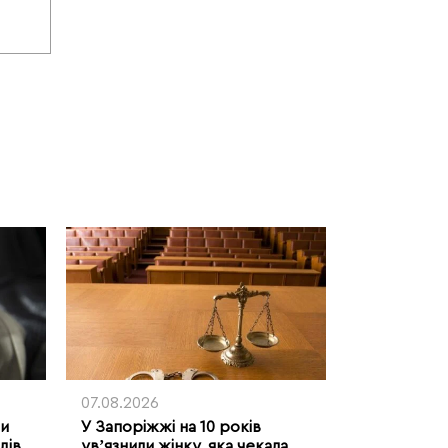
07.08.2026
ми
У Запоріжжі на 10 років
дів
увʼязнили жінку, яка чекала