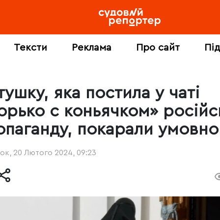
Тексти
Реклама
Про сайт
Пі
ушку, яка постила у чаті
орько с коньячком» російс
опаганду, покарали умовно
ок, 20 Лютого 2024, 09:23