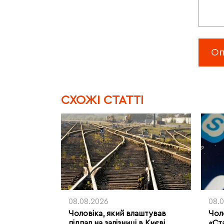
CХОЖІ СТАТТІ
08.08.2026
08.
Чоловіка, який влаштував
Чоло
підпал на залізниці в Києві,
«Ст