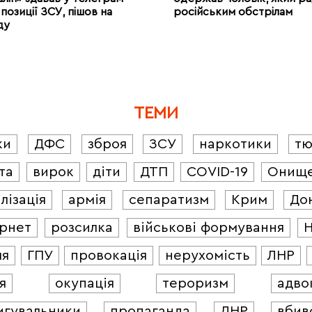
позиції ЗСУ, пішов на
російським обстрілам
ду
ТЕМИ
ки
ДФС
зброя
ЗСУ
наркотики
т
та
вирок
діти
ДТП
COVID-19
Онищ
лізація
армія
сепаратизм
Крим
До
ернет
розсилка
військові формування
ля
ГПУ
провокація
нерухомість
ЛНР
я
окупація
тероризм
адво
игувальники
пропаганда
ДНР
вбив