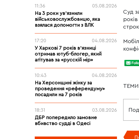
11:36
05.08.2026
Суд з
На 3 роки увʼязнили
років
військовослужбовицю, яка
взялася допомогти з ВЛК
строк
17:20
04.08.2026
Мобіл
У Харкові 7 років вʼязниці
конфі
отримав ютуб-блогер, який
агітував за «русскій мір»
10:43
04.08.2026
На Херсонщині жінку за
ТЕМ
проведення «референдуму»
посадили на 7 років
Под
18:31
03.08.2026
ДБР попередило замовне
вбивство судді в Одесі
П