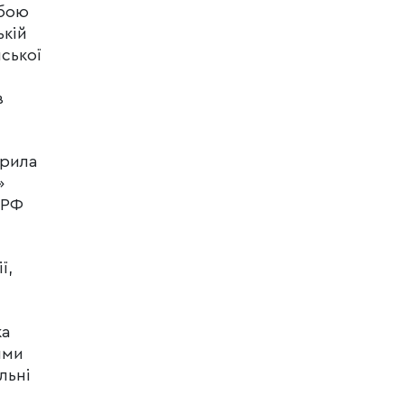
обою
ькій
нської
в
ирила
»
 РФ
ї,
ка
ями
льні