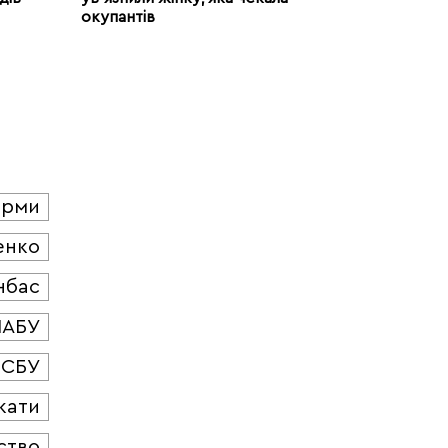
окупантів
юрми
енко
нбас
НАБУ
СБУ
кати
ство