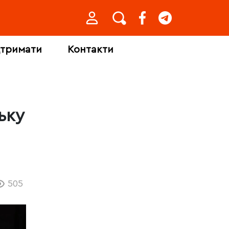
дтримати
Контакти
ьку
505