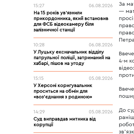
За ма
15:27
06.08.2026
— мат
На 15 років увʼязнили
просі
прикордонника, який встановив
для ФСБ відеокамеру біля
право
залізничної станції
право
Петра
10:28
06.08.2026
У Луцьку ексначальник відділу
Ввече
патрульної поліції, затриманий на
4-м к
хабарі, пішов на угоду
відео
проти
15:15
05.08.2026
У Херсоні коригувальник
Ввече
проситься на обмін для
пошир
«возʼєднання з родиною»
До су
14:29
05.08.2026
раніш
Суд виправдав митника від
робот
корупції
звʼязк