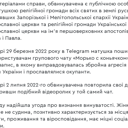
теріалами справи, обвинувачена є публічною ос
ушкою релігійної громади всіх святих в землі рус
явших Запорізької і Мелітопольської єпархії Украї
славної церкви та релігійної громади Української
славної церкви на імʼя першоверховних апостолі
 і Павла.
рі 29 березня 2022 року в Telegram матушка пош
ористувачам групового чату «Морько с коньячком
запис, в якому виправдовувалась збройна агресія
 України і прославлялися окупанти.
рі 2 липня 2022-го обвинувачена повторила свої ді
ивши подібний відеоролик у той самий чат.
ду надійшла угода про визнання винуватості. Жін
е не судима, позитивно характеризується за місц
и, проживання та віросповідання, має міцні соціа
и.