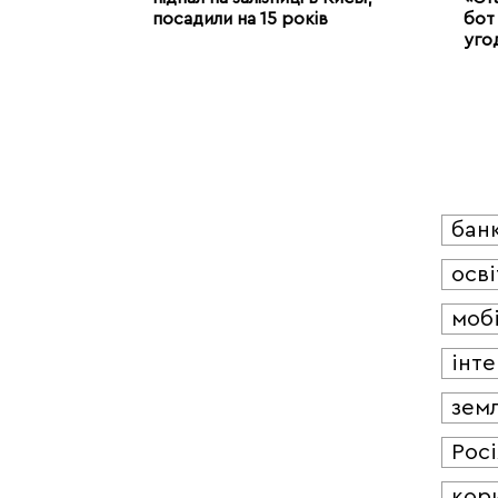
посадили на 15 років
бот 
уго
бан
осві
мобі
інт
зем
Росі
кор