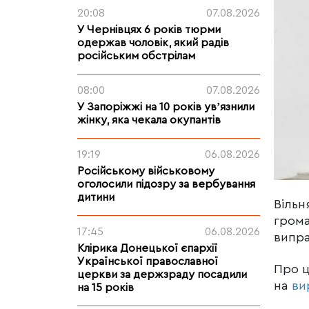
20:08
07.08.2026
У Чернівцях 6 років тюрми
одержав чоловік, який радів
російським обстрілам
08:00
07.08.2026
У Запоріжжі на 10 років увʼязнили
жінку, яка чекала окупантів
19:19
06.08.2026
Російському військовому
оголосили підозру за вербування
дитини
Вільн
грома
17:45
06.08.2026
випра
Клірика Донецької єпархії
Української православної
Про 
церкви за держзраду посадили
на
ви
на 15 років