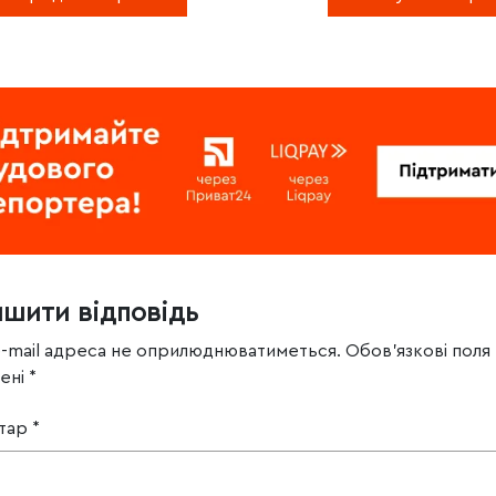
ишити відповідь
e-mail адреса не оприлюднюватиметься.
Обов’язкові поля
чені
*
тар
*