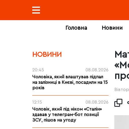
Головна
Новини
Мат
НОВИНИ
«М
20:45
08.08.2026
пр
Чоловіка, який влаштував підпал
на залізниці в Києві, посадили на 15
років
Вівтор
12:15
08.08.2026
Чоловік, який під ніком «Сталін»
здавав у телеграм-бот позиції
ЗСУ, пішов на угоду