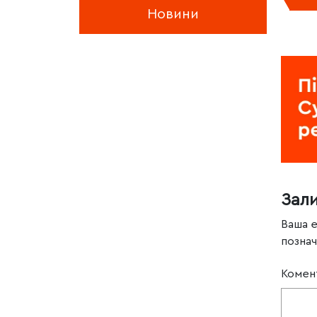
Новини
Зал
Ваша 
позна
Комен