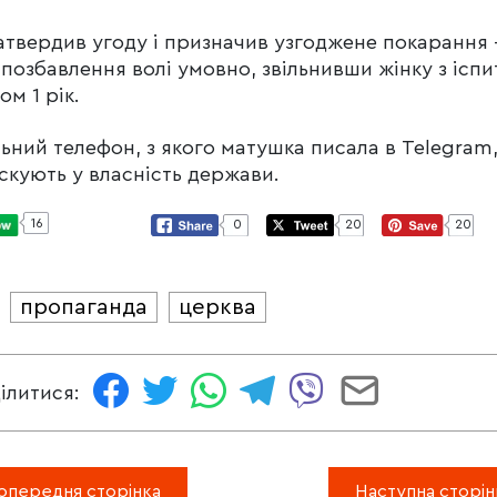
атвердив угоду і призначив узгоджене покарання
 позбавлення волі умовно, звільнивши жінку з ісп
ом 1 рік.
ьний телефон, з якого матушка писала в Telegram
скують у власність держави.
16
0
20
20
пропаганда
церква
И
ілитися:
опередня сторінка
Наступна сторін