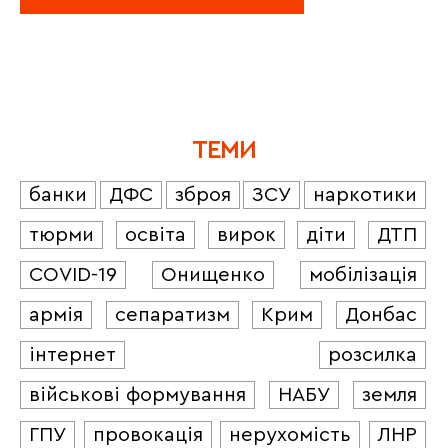
ТЕМИ
банки
ДФС
зброя
ЗСУ
наркотики
тюрми
освіта
вирок
діти
ДТП
COVID-19
Онищенко
мобілізація
армія
сепаратизм
Крим
Донбас
інтернет
розсилка
військові формування
НАБУ
земля
ГПУ
провокація
нерухомість
ЛНР