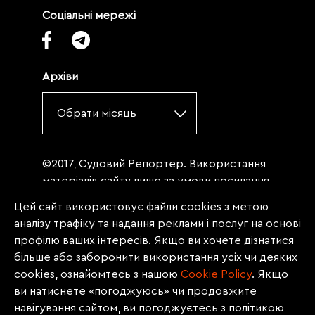
Соціальні мережі
Архіви
Обрати місяць
©2017, Судовий Репортер. Використання
матеріалів сайту лише за умови посилання
(для інтернет-видань - гіперпосилання) на
Цей сайт використовує файли cookies з метою
«Судовий репортер» не нижче третього
аналізу трафіку та надання реклами і послуг на основі
абзацу. Матеріали, щодо яких міститься
профілю ваших інтересів. Якщо ви хочете дізнатися
заборона на повну републікацію
більше або заборонити використання усіх чи деяких
(передрук, копіювання, відтворення або
cookies, ознайомтесь з нашою
Сookie Policy
. Якщо
інше використання), заборонено
ви натиснете «погоджуюсь» чи продовжите
передруковувати без згоди редакції.
навігування сайтом, ви погоджуєтесь з політикою