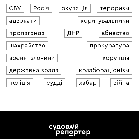
СБУ
Росія
окупація
тероризм
адвокати
коригувальники
пропаганда
ДНР
вбивство
шахрайство
прокуратура
воєнні злочини
корупція
державна зрада
колабораціонізм
поліція
судді
хабар
війна