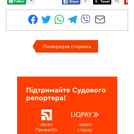
16
0
20
Попередня сторінка