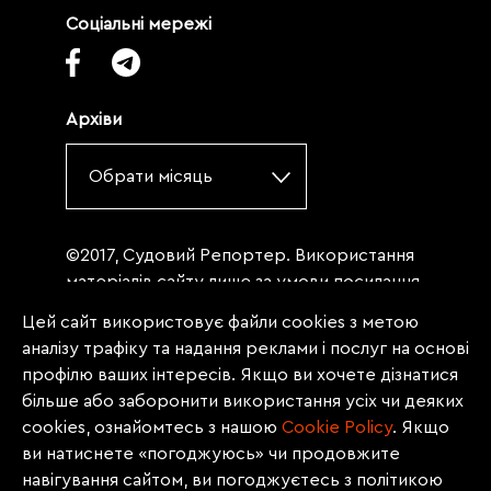
Соціальні мережі
Архіви
Обрати місяць
©2017, Судовий Репортер. Використання
матеріалів сайту лише за умови посилання
(для інтернет-видань - гіперпосилання) на
Цей сайт використовує файли cookies з метою
«Судовий репортер» не нижче третього
аналізу трафіку та надання реклами і послуг на основі
абзацу. Матеріали, щодо яких міститься
профілю ваших інтересів. Якщо ви хочете дізнатися
заборона на повну републікацію
більше або заборонити використання усіх чи деяких
(передрук, копіювання, відтворення або
cookies, ознайомтесь з нашою
Сookie Policy
. Якщо
інше використання), заборонено
ви натиснете «погоджуюсь» чи продовжите
передруковувати без згоди редакції.
навігування сайтом, ви погоджуєтесь з політикою