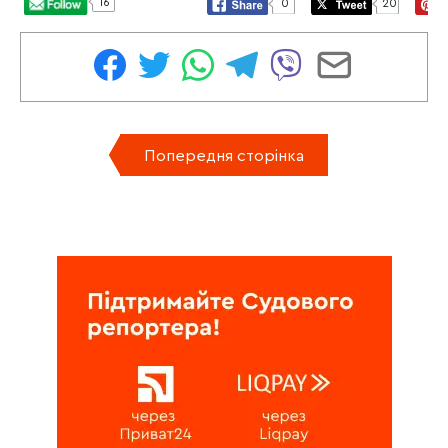
16
0
20
Попередня сторінка