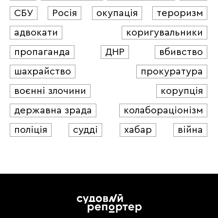
СБУ
Росія
окупація
тероризм
адвокати
коригувальники
пропаганда
ДНР
вбивство
шахрайство
прокуратура
воєнні злочини
корупція
державна зрада
колабораціонізм
поліція
судді
хабар
війна