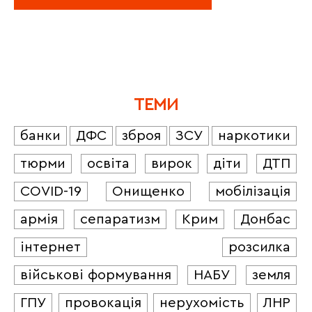
ТЕМИ
банки
ДФС
зброя
ЗСУ
наркотики
тюрми
освіта
вирок
діти
ДТП
COVID-19
Онищенко
мобілізація
армія
сепаратизм
Крим
Донбас
інтернет
розсилка
військові формування
НАБУ
земля
ГПУ
провокація
нерухомість
ЛНР