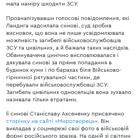
мала наміру шкодити ЗСУ.
Проаналізувавши голосові повідомлення, які
Ландига надсилала синові, суд зробив
висновок, що вона не лише усвідомлювала
можливість загибелі військовослужбовців
ЗСУ та цивільних, а й бажала таких наслідків.
Обвинувачена цинічно висловлювалася і
дякувала синові за пряме попадання в
будинок куми і по бараках біля Військово-
гірничної рятувальної частини, де
перебували військовослужбовці ЗСУ.
Загибель цивільних односельців вона зухвало
називала тільки втратами.
Її синові Станіславу Аксененку присвячено
сторінку на сайті «Миротворець»
. Він
викладав у соцмережі свої фото в військовій
формі російського зразка. На одній зі світлин