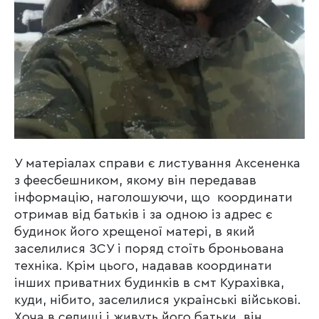
У матеріалах справи є листування Аксененка
з феесбешником, якому він передавав
інформацію, наголошуючи, що координати
отримав від батьків і за одною із адрес є
будинок його хрещеної матері, в який
заселилися ЗСУ і поряд стоїть броньована
техніка. Крім цього, надавав координати
інших приватних будинків в смт Курахівка,
куди, нібито, заселилися українські військові.
Хоча в селищі і живуть його батьки, він