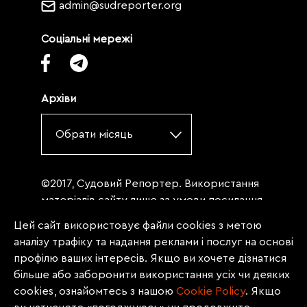
admin@sudreporter.org
Соціальні мережі
Архіви
Обрати місяць
©2017, Судовий Репортер. Використання
матеріалів сайту лише за умови посилання
(для інтернет-видань - гіперпосилання) на
Цей сайт використовує файли cookies з метою
«Судовий репортер» не нижче третього
аналізу трафіку та надання реклами і послуг на основі
абзацу. Матеріали, щодо яких міститься
профілю ваших інтересів. Якщо ви хочете дізнатися
заборона на повну републікацію
більше або заборонити використання усіх чи деяких
(передрук, копіювання, відтворення або
cookies, ознайомтесь з нашою
Сookie Policy
. Якщо
інше використання), заборонено