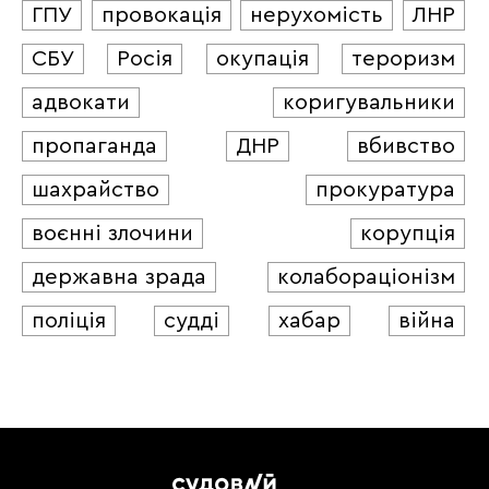
ГПУ
провокація
нерухомість
ЛНР
СБУ
Росія
окупація
тероризм
адвокати
коригувальники
пропаганда
ДНР
вбивство
шахрайство
прокуратура
воєнні злочини
корупція
державна зрада
колабораціонізм
поліція
судді
хабар
війна