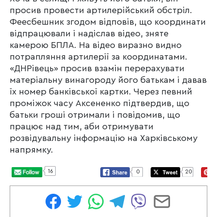
просив провести артилерійський обстріл.
Феесбешник згодом відповів, що координати
відпрацювали і надіслав відео, зняте
камерою БПЛА. На відео виразно видно
потрапляння артилерії за координатами.
«ДНРівець» просив взамін перерахувати
матеріальну винагороду його батькам і давав
їх номер банківської картки. Через певний
проміжок часу Аксененко підтвердив, що
батьки гроші отримали і повідомив, що
працює над тим, аби отримувати
розвідувальну інформацію на Харківському
напрямку.
16
0
20