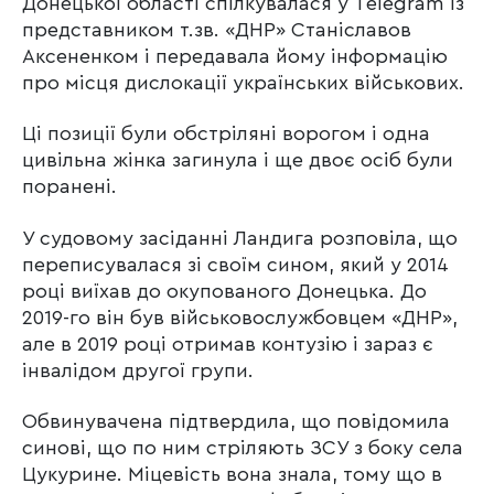
Донецької області спілкувалася у Telegram із
представником т.зв. «ДНР» Станіславов
Аксененком і передавала йому інформацію
про місця дислокації українських військових.
Ці позиції були обстріляні ворогом і одна
цивільна жінка загинула і ще двоє осіб були
поранені.
У судовому засіданні Ландига розповіла, що
переписувалася зі своїм сином, який у 2014
році виїхав до окупованого Донецька. До
2019-го він був військовослужбовцем «ДНР»,
але в 2019 році отримав контузію і зараз є
інвалідом другої групи.
Обвинувачена підтвердила, що повідомила
синові, що по ним стріляють ЗСУ з боку села
Цукурине. Міцевість вона знала, тому що в