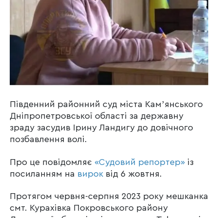
Південний районний суд міста Камʼянського
Дніпропетровської області за державну
зраду засудив Ірину Ландигу до довічного
позбавлення волі.
Про це повідомляє
«Судовий репортер»
із
посиланням на
вирок
від 6 жовтня.
Протягом червня-серпня 2023 року мешканка
смт. Курахівка Покровського району