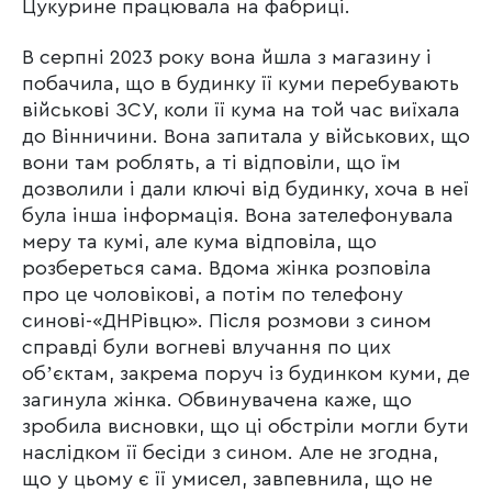
Цукурине працювала на фабриці.
В серпні 2023 року вона йшла з магазину і
побачила, що в будинку її куми перебувають
військові ЗСУ, коли її кума на той час виїхала
до Вінничини. Вона запитала у військових, що
вони там роблять, а ті відповіли, що їм
дозволили і дали ключі від будинку, хоча в неї
була інша інформація. Вона зателефонувала
меру та кумі, але кума відповіла, що
розбереться сама. Вдома жінка розповіла
про це чоловікові, а потім по телефону
синові-«ДНРівцю». Після розмови з сином
справді були вогневі влучання по цих
обʼєктам, закрема поруч із будинком куми, де
загинула жінка. Обвинувачена каже, що
зробила висновки, що ці обстріли могли бути
наслідком її бесіди з сином. Але не згодна,
що у цьому є її умисел, завпевнила, що не