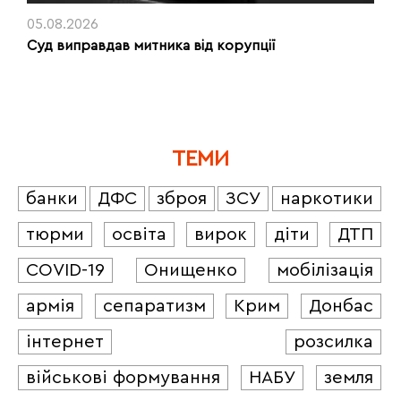
05.08.2026
Суд виправдав митника від корупції
ТЕМИ
банки
ДФС
зброя
ЗСУ
наркотики
тюрми
освіта
вирок
діти
ДТП
COVID-19
Онищенко
мобілізація
армія
сепаратизм
Крим
Донбас
інтернет
розсилка
військові формування
НАБУ
земля