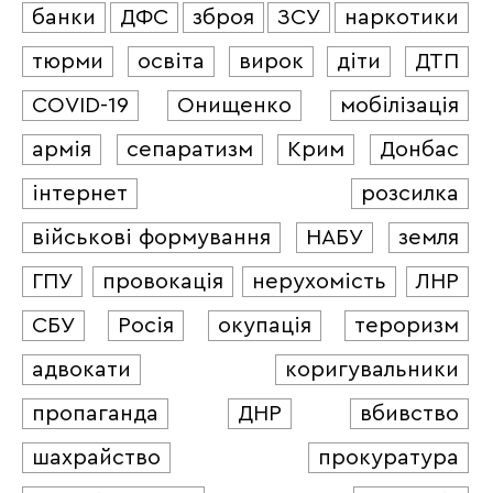
банки
ДФС
зброя
ЗСУ
наркотики
тюрми
освіта
вирок
діти
ДТП
COVID-19
Онищенко
мобілізація
армія
сепаратизм
Крим
Донбас
інтернет
розсилка
військові формування
НАБУ
земля
ГПУ
провокація
нерухомість
ЛНР
СБУ
Росія
окупація
тероризм
адвокати
коригувальники
пропаганда
ДНР
вбивство
шахрайство
прокуратура