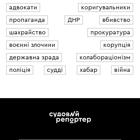
адвокати
коригувальники
пропаганда
ДНР
вбивство
шахрайство
прокуратура
воєнні злочини
корупція
державна зрада
колабораціонізм
поліція
судді
хабар
війна