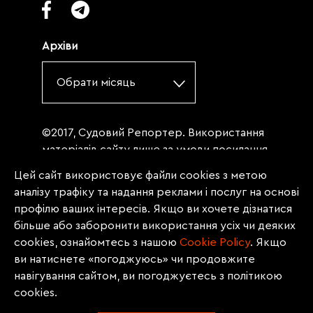
Архіви
Обрати місяць
©2017, Судовий Репортер. Використання
матеріалів сайту лише за умови посилання
(для інтернет-видань - гіперпосилання) на
Цей сайт використовує файли cookies з метою
«Судовий репортер» не нижче третього
аналізу трафіку та надання реклами і послуг на основі
абзацу. Матеріали, щодо яких міститься
профілю ваших інтересів. Якщо ви хочете дізнатися
заборона на повну републікацію
більше або заборонити використання усіх чи деяких
(передрук, копіювання, відтворення або
cookies, ознайомтесь з нашою
Сookie Policy
. Якщо
інше використання), заборонено
ви натиснете «погоджуюсь» чи продовжите
передруковувати без згоди редакції.
навігування сайтом, ви погоджуєтесь з політикою
Матеріали з позначкою PROMOTED, ЗА
cookies.
ПІДТРИМКИ, * публікуються на правах