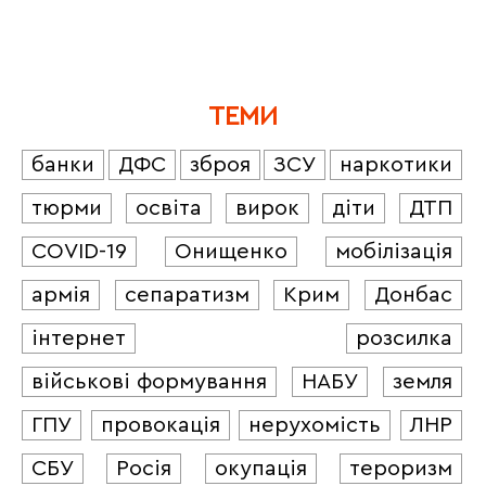
ТЕМИ
банки
ДФС
зброя
ЗСУ
наркотики
тюрми
освіта
вирок
діти
ДТП
COVID-19
Онищенко
мобілізація
армія
сепаратизм
Крим
Донбас
інтернет
розсилка
військові формування
НАБУ
земля
ГПУ
провокація
нерухомість
ЛНР
СБУ
Росія
окупація
тероризм