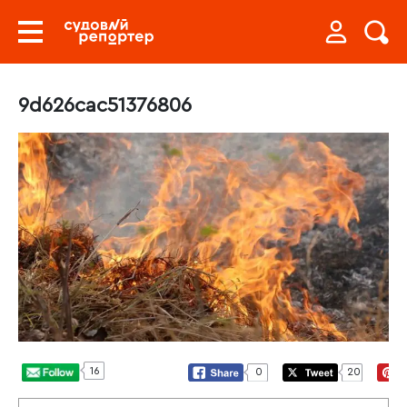
9d626cac51376806
16
0
20