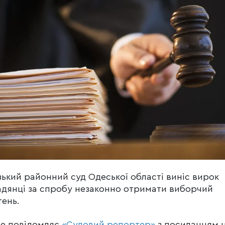
ький районний суд Одеської області виніс вирок
дянці за спробу незаконно отримати виборчий
ень.
це повідомляє
«Судовий репортер»
з посиланням 