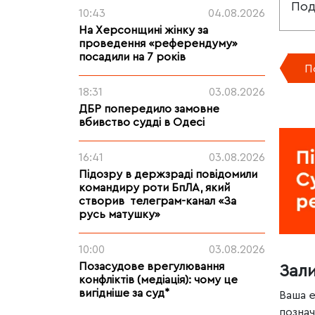
Под
10:43
04.08.2026
На Херсонщині жінку за
проведення «референдуму»
посадили на 7 років
П
18:31
03.08.2026
ДБР попередило замовне
вбивство судді в Одесі
16:41
03.08.2026
Підозру в держзраді повідомили
командиру роти БпЛА, який
створив телеграм-канал «За
русь матушку»
10:00
03.08.2026
Позасудове врегулювання
Зал
конфліктів (медіація): чому це
вигідніше за суд*
Ваша 
позна