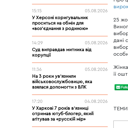
виро
15:15
05.08.2026
У Херсоні коригувальник
25 жо
проситься на обмін для
Виног
«возʼєднання з родиною»
вибор
дані 
14:29
05.08.2026
вибор
Суд виправдав митника від
особи
корупції
Жінка
11:36
05.08.2026
її ош
На 3 роки увʼязнили
військовослужбовицю, яка
взялася допомогти з ВЛК
17:20
04.08.2026
ТЕМ
У Харкові 7 років вʼязниці
отримав ютуб-блогер, який
агітував за «русскій мір»