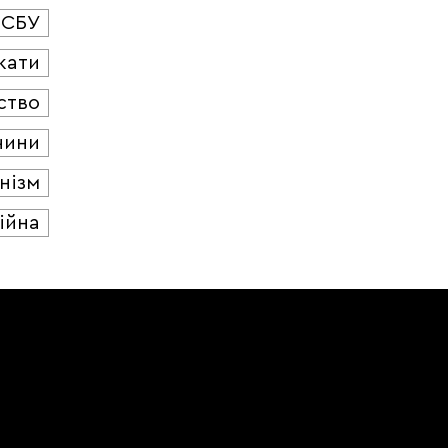
СБУ
кати
ство
чини
нізм
ійна