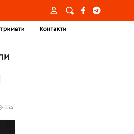
дтримати
Контакти
ли
и
534