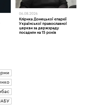
06.08.2026
Клірика Донецької єпархії
Української православної
церкви за держзраду
посадили на 15 років
юрми
енко
нбас
НАБУ