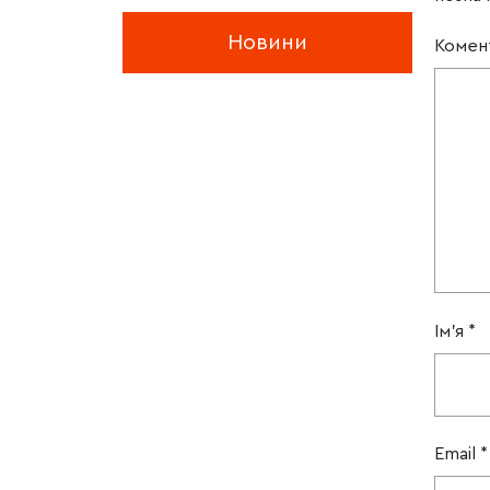
Новини
Комен
Ім'я
*
Email
*