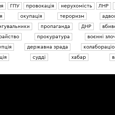
ля
ГПУ
провокація
нерухомість
ЛНР
я
окупація
тероризм
адво
игувальники
пропаганда
ДНР
вбив
райство
прокуратура
воєнні зло
упція
державна зрада
колабораціо
ція
судді
хабар
в