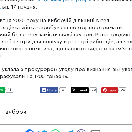
к
від 17 грудня.
втня 2020 року на виборчій дільниці в селі
радівка жінка спробувала повторно отримати
чий бюлетень замість своєї сестри. Вона продикт
своєї сестри для пошуку в реєстрі виборців, але ч
чої комісії помітила, що паспорт видано на ім’я і
.
 уклала з прокурором угоду про визнання винуват
трафували на 1700 гривень.
16
0
20
20
вибори
И