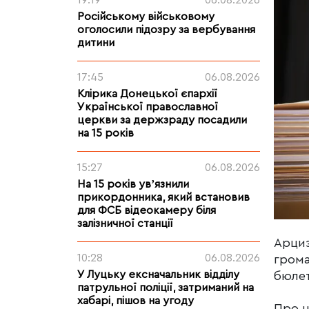
19:19
06.08.2026
Російському військовому
оголосили підозру за вербування
дитини
17:45
06.08.2026
Клірика Донецької єпархії
Української православної
церкви за держзраду посадили
на 15 років
15:27
06.08.2026
На 15 років увʼязнили
прикордонника, який встановив
для ФСБ відеокамеру біля
залізничної станції
Арциз
10:28
06.08.2026
грома
У Луцьку ексначальник відділу
бюлет
патрульної поліції, затриманий на
хабарі, пішов на угоду
Про 