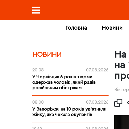
Головна
Новини
На
НОВИНИ
на
20:08
07.08.2026
пр
У Чернівцях 6 років тюрми
одержав чоловік, який радів
російським обстрілам
Вівтор
08:00
07.08.2026
У Запоріжжі на 10 років увʼязнили
жінку, яка чекала окупантів