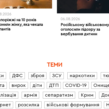
08.2026
06.08.2026
апоріжжі на 10 років
знили жінку, яка чекала
Російському військовому
пантів
оголосили підозру за
вербування дитини
ТЕМИ
ки
ДФС
зброя
ЗСУ
наркотики
т
та
вирок
діти
ДТП
COVID-19
Онищ
лізація
армія
сепаратизм
Крим
До
ернет
розсилка
військові формування