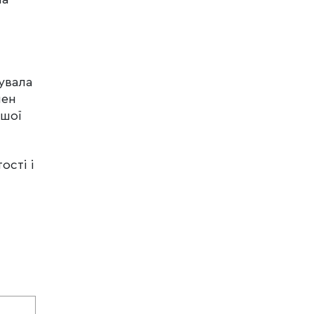
увала
лен
ншої
ості і