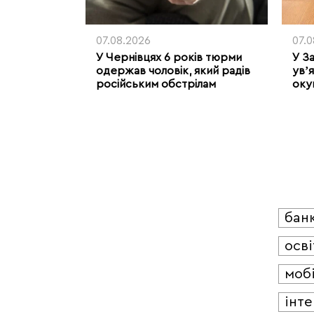
07.08.2026
07.
У Чернівцях 6 років тюрми
У З
одержав чоловік, який радів
увʼя
російським обстрілам
оку
бан
осві
мобі
інт