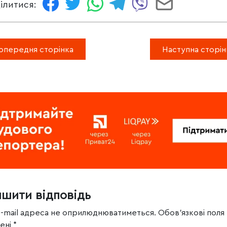
ілитися:
опередня сторінка
Наступна сторін
ишити відповідь
e-mail адреса не оприлюднюватиметься.
Обов’язкові поля
чені
*