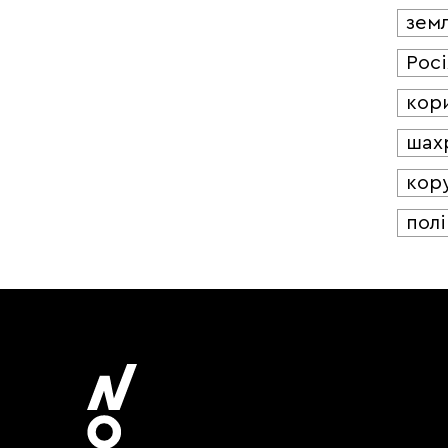
зем
Росі
кор
шах
кор
полі