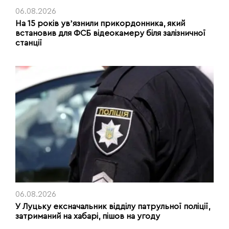
06.08.2026
На 15 років увʼязнили прикордонника, який
встановив для ФСБ відеокамеру біля залізничної
станції
06.08.2026
У Луцьку ексначальник відділу патрульної поліції,
затриманий на хабарі, пішов на угоду