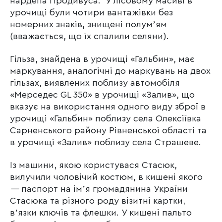
нардепа Продивуса. У лісовому масиві в
урочищі були чотири вантажівки без
номерних знаків, знищені полумʼям
(вважається, що їх спалили селяни).
Гільза, знайдена в урочищі «Гальбин», має
маркування, аналогічні до маркувань на двох
гільзах, виявлених поблизу автомобіля
«Мерседес GL 350» в урочищі «Залив», що
вказує на використання одного виду зброї в
урочищі «Гальбин» поблизу села Олексіївка
Сарненського району Рівненської області та
в урочищі «Залив» поблизу села Страшеве.
Із машини, якою користувася Стасюк,
вилучили чоловічий костюм, в кишені якого
—
паспорт на імʼя громадянина України
Стасюка та різного роду візитні картки,
вʼязки ключів та флешки. У кишені пальто