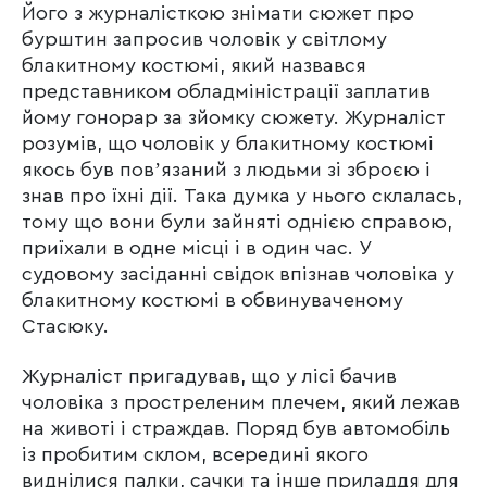
Його з журналісткою знімати сюжет про
бурштин запросив чоловік у світлому
блакитному костюмі, який назвався
представником обладміністрації заплатив
йому гонорар за зйомку сюжету. Журналіст
розумів, що чоловік у блакитному костюмі
якось був повʼязаний з людьми зі зброєю і
знав про їхні дії. Така думка у нього склалась,
тому що вони були зайняті однією справою,
приїхали в одне місці і в один час. У
судовому засіданні свідок впізнав чоловіка у
блакитному костюмі в обвинуваченому
Стасюку.
Журналіст пригадував, що у лісі бачив
чоловіка з простреленим плечем, який лежав
на животі і страждав. Поряд був автомобіль
із пробитим склом, всередині якого
виднілися палки, сачки та інше приладдя для