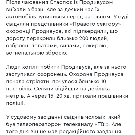
Після чаювання Стастюк із Продивусом
виїхали з бази. Але за деякий час їх
автомобіль зупинився перед натовпом. У суді
свідчили представники «Правого сектору» і
охоронці Продивуса, які підтвердили, що
дорогу перекрили близько 200 людей,
озброєні лопатами, вилами, сокирою,
вогнепальною зброєю.
Люди хотіли побити Продивуса, але за нього
заступився охоронець. Охорона Продивуса
почала стріляти, почулося близько 10
пострілів. Селяни відійшли на декілька
метрів. А через 15-20 хв. приїхали працівники
поліції.
У судовому засіданні свідчив чоловік, який
був телеоператором телеканалу «TВІ». Але
того дня він не мав редакційного завдання.