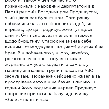
роботи. Також у цей же час його
познайомили з народним дерпутатом від
Партії регіонів Володимиром Продивусом,
який цікавився бурштином. Того ранку,
побачивши багато озброєних людей, він
вирішив, що це Продивус хоче тут щось
ділити, бути вирішувати власні інтереси
щодо бурштину. Стасюк не визнав себе
винним і стверджував, що участі у сутичці не
брав. Він побаченого у нього, начебто,
розболілося серце, тому він сказав
журналістам усе фіксувати, а сам сів у
машину знімальної групи і поїхав на АЗС і
заснув там. Поранених місцевих жителів та
прострілене авто він не бачив. Близько 10
години йому подзвонив нардеп Продивус і
попросив приїхати на базу відпочинку
«Залив» попити чаю.