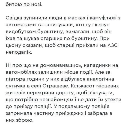
битою по нозі.
Свідка зупинили люди в масках і камуфляжі з
автоматами та запитували, хто тут керує
видобутком бурштину, вимагали, щоб він
їхав та шукав старших по бурштину. При
цьому сказали, щоб старші приїхали на АЗС
неподалік.
Ні про що не домовивившись, нападники на
автомобілях залишили місце події. Але за
півтора години у них відбулася аналогічна
сутичка в селі Страшеве. Кількасот місцевих
жителів перекрили дорогу, щоб зʼясувати,
що потрібно незнайомцям і не дати їм утекти
до приїзду поліції. У подальшому поліція
затримала частину приїжджих і забрала в
них зброю.