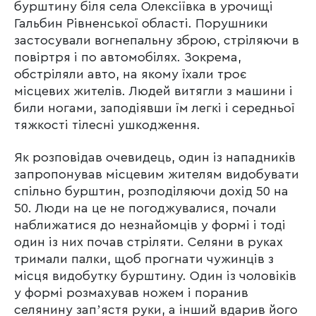
бурштину біля села Олексіївка в урочищі
Гальбин Рівненської області. Порушники
застосували вогнепальну зброю, стріляючи в
повіртря і по автомобілях. Зокрема,
обстріляли авто, на якому їхали троє
місцевих жителів. Людей витягли з машини і
били ногами, заподіявши їм легкі і середньої
тяжкості тілесні ушкодження.
Як розповідав очевидець, один із нападників
запропонував місцевим жителям видобувати
спільно бурштин, розподіляючи дохід 50 на
50. Люди на це не погоджувалися, почали
наближатися до незнайомців у формі і тоді
один із них почав стріляти. Селяни в руках
тримали палки, щоб прогнати чужинців з
місця видобутку бурштину. Один із чоловіків
у формі розмахував ножем і поранив
селянину запʼястя руки, а інший вдарив його