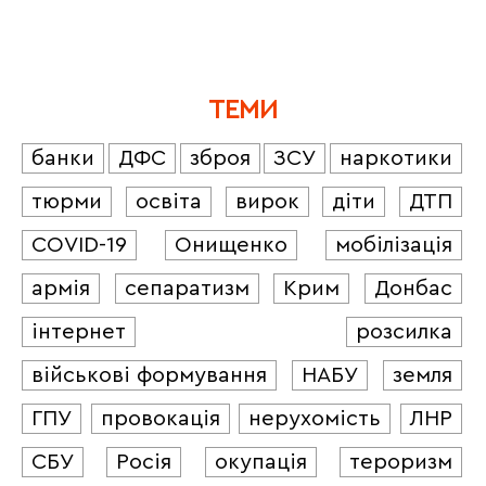
ТЕМИ
банки
ДФС
зброя
ЗСУ
наркотики
тюрми
освіта
вирок
діти
ДТП
COVID-19
Онищенко
мобілізація
армія
сепаратизм
Крим
Донбас
інтернет
розсилка
військові формування
НАБУ
земля
ГПУ
провокація
нерухомість
ЛНР
СБУ
Росія
окупація
тероризм