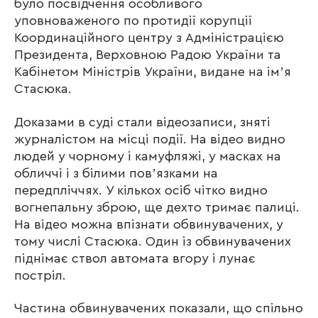
було посвідчення особливого
уповноваженого по протидії корупції
Координаційного центру з Адміністрацією
Президента, Верховною Радою України та
Кабінетом Міністрів України, видане на імʼя
Стасюка.
Доказами в суді стали відеозаписи, зняті
журналістом на місці події. На відео видно
людей у чорному і камуфляжі, у масках на
обличчі і з білими повʼязками на
передпліччях. У кількох осіб чітко видно
вогнепальну зброю, ще дехто тримає палиці.
На відео можна впізнати обвинувачених, у
тому числі Стасюка. Один із обвинувачених
піднімає ствол автомата вгору і лунає
постріл.
Частина обвинувачених показали, що спільно