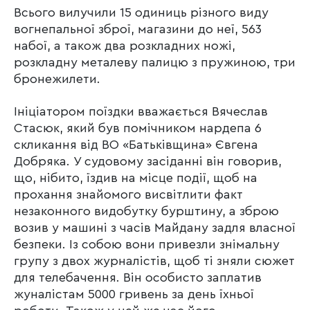
Всього вилучили 15 одиниць різного виду
вогнепальної зброї, магазини до неї, 563
набої, а також два розкладних ножі,
розкладну металеву палицю з пружиною, три
бронежилети.
Ініціатором поїздки вважається Вячеслав
Стасюк, який був помічником нардепа 6
скликання від ВО «Батьківщина» Євгена
Добряка. У судовому засіданні він говорив,
що, нібито, їздив на місце події, щоб на
прохання знайомого висвітлити факт
незаконного видобутку бурштину, а зброю
возив у машині з часів Майдану задля власної
безпеки. Із собою вони привезли знімальну
групу з двох журналістів, щоб ті зняли сюжет
для телебачення. Він особисто заплатив
жуналістам 5000 гривень за день їхньої