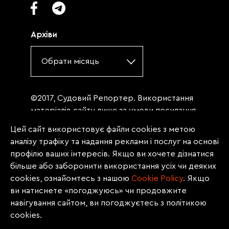
Архіви
Обрати місяць
©2017, Судовий Репортер. Використання
матеріалів сайту лише за умови посилання
(для інтернет-видань - гіперпосилання) на
Цей сайт використовує файли cookies з метою
«Судовий репортер» не нижче третього
аналізу трафіку та надання реклами і послуг на основі
абзацу. Матеріали, щодо яких міститься
профілю ваших інтересів. Якщо ви хочете дізнатися
заборона на повну републікацію
більше або заборонити використання усіх чи деяких
(передрук, копіювання, відтворення або
cookies, ознайомтесь з нашою
Сookie Policy
. Якщо
інше використання), заборонено
ви натиснете «погоджуюсь» чи продовжите
передруковувати без згоди редакції.
навігування сайтом, ви погоджуєтесь з політикою
Матеріали з позначкою PROMOTED, ЗА
cookies.
ПІДТРИМКИ, * публікуються на правах