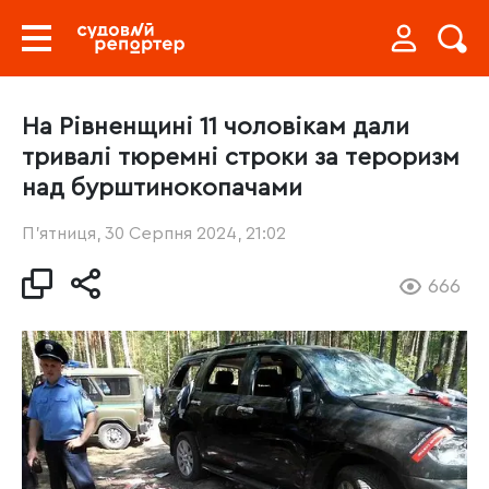
На Рівненщині 11 чоловікам дали
тривалі тюремні строки за тероризм
над бурштинокопачами
П’ятниця, 30 Серпня 2024, 21:02
666