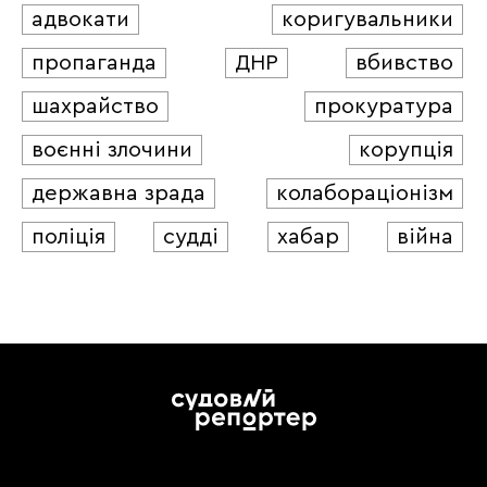
адвокати
коригувальники
пропаганда
ДНР
вбивство
шахрайство
прокуратура
воєнні злочини
корупція
державна зрада
колабораціонізм
поліція
судді
хабар
війна