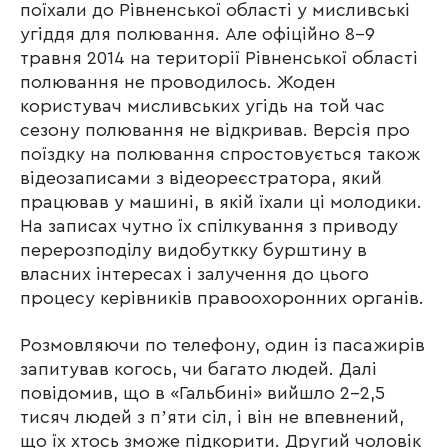
поїхали до Рівненської області у мисливські
угіддя для полювання. Але офіційно 8-9
травня 2014 на території Рівненської області
полювання не проводилось. Жоден
користувач мисливських угідь на той час
сезону полювання не відкривав. Версія про
поїздку на полювання спростовується також
відеозаписами з відеореєстратора, який
працював у машині, в якій їхали ці молодики.
На записах чутно їх спілкування з приводу
перерозподілу видобуткку бурштину в
власних інтересах і залучення до цього
процесу керівників правоохоронних органів.
Розмовляючи по телефону, один із пасажирів
запитував когось, чи багато людей. Далі
повідомив, що в «Гальбині» вийшло 2-2,5
тисяч людей з пʼяти сіл, і він не впевнений,
що їх хтось зможе підкорити. Другий чоловік