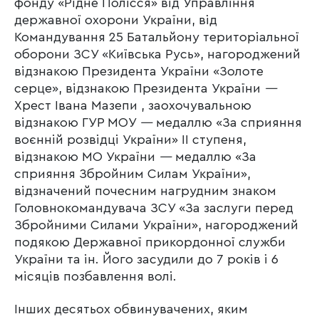
фонду «Рідне Полісся» від Управління
державної охорони України, від
Командування 25 Батальйону територіальної
оборони ЗСУ «Київська Русь», нагороджений
відзнакою Президента України «Золоте
серце», відзнакою Президента України
—
Хрест Івана Мазепи , заохочувальною
відзнакою ГУР МОУ
—
медаллю «За сприяння
воєнній розвідці України» ІІ ступеня,
відзнакою МО України
—
медаллю «За
сприяння Збройним Силам України»,
відзначений почесним нагрудним знаком
Головнокомандувача ЗСУ «За заслуги перед
Збройними Силами України», нагороджений
подякою Державної прикордонної служби
України та ін. Його засудили до 7 років і 6
місяців позбавлення волі.
Інших десятьох обвинувачених, яким