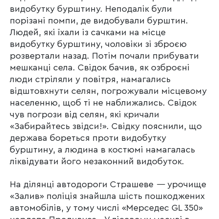
видобутку бурштину. Неподалік були
порізані помпи, де видобували бурштин.
Людей, які їхали із сачками на місце
видобутку бурштину, чоловіки зі зброєю
розвертали назад. Потім почали прибувати
мешканці села. Свідок бачив, як озброєні
люди стріляли у повітря, намагались
відштовхнути селян, погрожували місцевому
населенню, щоб ті не наближались. Свідок
чув погрози від селян, які кричали
«Забирайтесь звідси!». Свідку пояснили, що
держава бореться проти видобутку
бурштину, а людина в костюмі намагалась
ліквідувати його незаконний видобуток.
На ділянці автодороги Страшеве
—
урочище
«Залив» поліція знайшла шість пошкоджених
автомобілів, у тому числі «Мерседес GL 350»