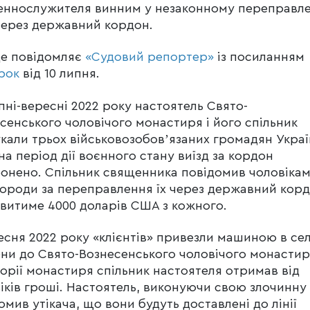
ннослужителя винним у незаконному переправле
через державний кордон.
це повідомляє
«Судовий репортер»
із посиланням
рок
від 10 липня.
пні-вересні 2022 року настоятель Свято-
сенського чоловічого монастиря і його спільник
кали трьох військовозобовʼязаних громадян Украї
на період дії воєнного стану виїзд за кордон
онено. Спільник священника повідомив чоловіка
ороди за переправлення їх через державний кор
витиме 4000 доларів США з кожного.
есня 2022 року «клієнтів» привезли машиною в се
ни до Свято-Вознесенського чоловічого монастир
орії монастиря спільник настоятеля отримав від
іків гроші. Настоятель, виконуючи свою злочинну 
омив утікача, що вони будуть доставлені до лінії