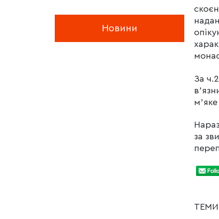
скоєн
надан
Новини
опіку
харак
монас
За ч.
вʼязн
мʼяке
Нараз
за зв
переп
ТЕМ