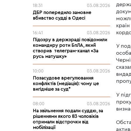
держа
18:31
03.08.2026
докум
ДБР попередило замовне
вбивство судді в Одесі
можли
країн
кордо
16:41
03.08.2026
Підозру в держзраді повідомили
командиру роти БпЛА, який
У под
створив телеграм-канал «За
особа
русь матушку»
Черні
сказа
10:00
03.08.2026
видад
Позасудове врегулювання
пропу
конфліктів (медіація): чому це
вигідніше за суд*
У під
проку
08:00
03.08.2026
визна
На звільнення подали суддю, за
рішеннями якого 83 чоловіків
отримали відстрочки від
Обста
мобілізації
актив