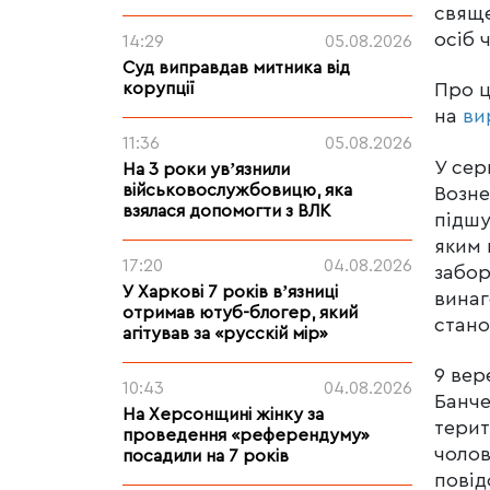
свяще
осіб 
14:29
05.08.2026
Суд виправдав митника від
корупції
Про 
на
ви
11:36
05.08.2026
У сер
На 3 роки увʼязнили
військовослужбовицю, яка
Возне
взялася допомогти з ВЛК
підшу
яким 
17:20
04.08.2026
забор
У Харкові 7 років вʼязниці
винаг
отримав ютуб-блогер, який
стано
агітував за «русскій мір»
9 вер
10:43
04.08.2026
Банче
На Херсонщині жінку за
терит
проведення «референдуму»
чолов
посадили на 7 років
повід