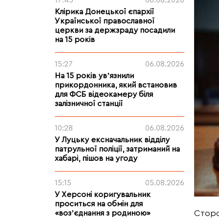
17:45
06.08.2026
Клірика Донецької єпархії
Української православної
церкви за держзраду посадили
на 15 років
15:27
06.08.2026
На 15 років увʼязнили
прикордонника, який встановив
для ФСБ відеокамеру біля
залізничної станції
10:28
06.08.2026
У Луцьку ексначальник відділу
патрульної поліції, затриманий на
хабарі, пішов на угоду
15:15
05.08.2026
У Херсоні коригувальник
проситься на обмін для
Сторо
«возʼєднання з родиною»