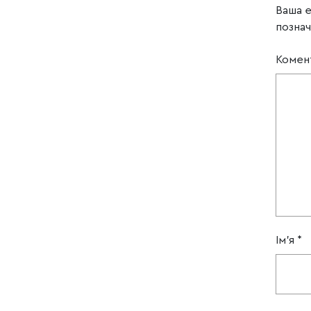
Ваша 
позна
Комен
Ім'я
*