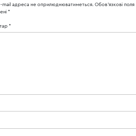
e-mail адреса не оприлюднюватиметься.
Обов’язкові поля
чені
*
тар
*