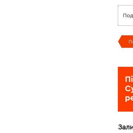
Под
П
Зал