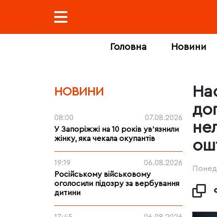
Головна
Новини
На
НОВИНИ
до
08:00
07.08.2026
нел
У Запоріжжі на 10 років увʼязнили
жінку, яка чекала окупантів
ош
19:19
06.08.2026
Понеді
Російському військовому
оголосили підозру за вербування
дитини