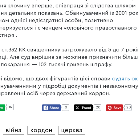
ня злочину вперше, співпраця зі слідства шляхом
ня детальних показань. Обвинувачений із 2001 рок
ном однієї недієздатної особи, позитивно
теризується і є ченцем чоловічого православного
тиря .
2 ст.332 КК священнику загрожувало від 5 до 7 рокі
иці. Але суд вирішив за можливе призначити більш
 покарання — 102 тисячі гривень штрафу.
і відомо, що двох фігурантів цієї справи
судять о
инуваченнями у підробці документів і незаконном
равленні осіб через державний кордон.
16
0
20
20
війна
кордон
церква
И