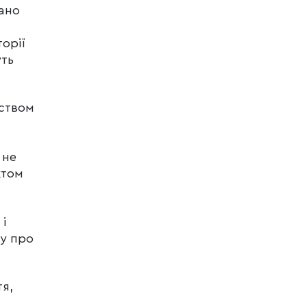
дано
орії
уть
дством
 не
ктом
 і
ду про
я,