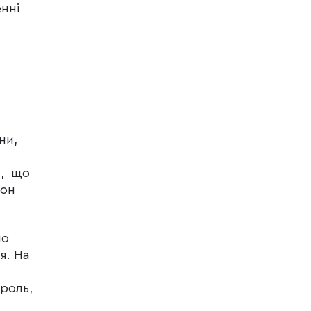
нні
ни,
м, що
дон
ло
я. На
роль,