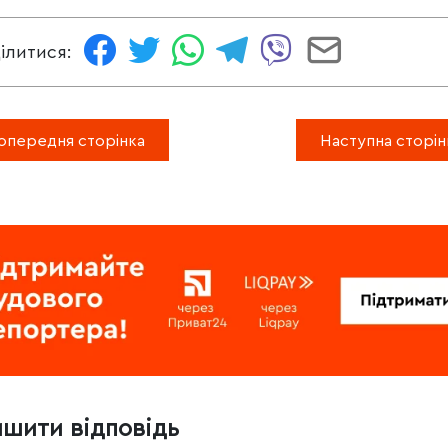
ілитися:
опередня сторінка
Наступна сторін
ишити відповідь