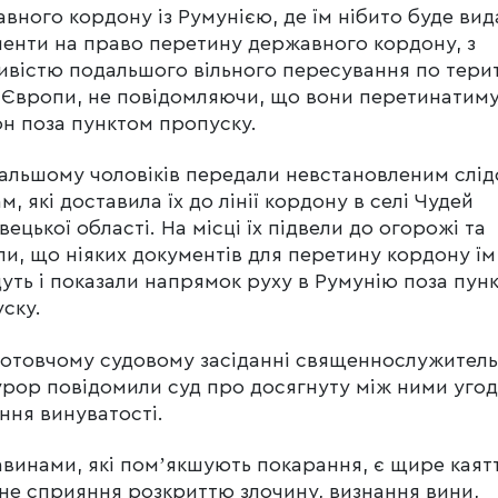
вного кордону із Румунією, де їм нібито буде ви
енти на право перетину державного кордону, з
вістю подальшого вільного пересування по терит
 Європи, не повідомляючи, що вони перетинатим
н поза пунктом пропуску.
альшому чоловіків передали невстановленим слі
м, які доставила їх до лінії кордону в селі Чудей
вецької області. На місці їх підвели до огорожі та
ли, що ніяких документів для перетину кордону їм
уть і показали напрямок руху в Румунію поза пун
ску.
готовчому судовому засіданні священнослужитель
рор повідомили суд про досягнуту між ними уго
ння винуватості.
винами, які помʼякшують покарання, є щире каятт
не сприяння розкриттю злочину, визнання вини,