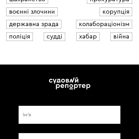
воєнні злочини
корупція
державна зрада
колабораціонізм
поліція
судді
хабар
війна