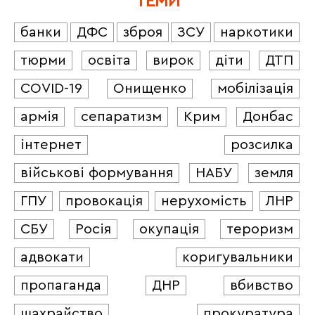
ТЕМИ
банки
ДФС
зброя
ЗСУ
наркотики
тюрми
освіта
вирок
діти
ДТП
COVID-19
Онищенко
мобілізація
армія
сепаратизм
Крим
Донбас
інтернет
розсилка
військові формування
НАБУ
земля
ГПУ
провокація
нерухомість
ЛНР
СБУ
Росія
окупація
тероризм
адвокати
коригувальники
пропаганда
ДНР
вбивство
шахрайство
прокуратура