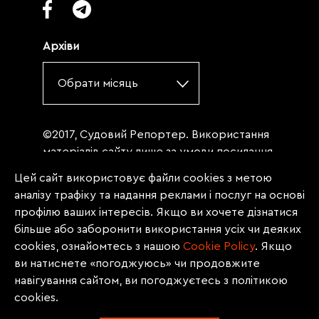
Архіви
Обрати місяць
©2017, Судовий Репортер. Використання
матеріалів сайту лише за умови посилання
(для інтернет-видань - гіперпосилання) на
Цей сайт використовує файли cookies з метою
«Судовий репортер» не нижче третього
аналізу трафіку та надання реклами і послуг на основі
абзацу. Матеріали, щодо яких міститься
профілю ваших інтересів. Якщо ви хочете дізнатися
заборона на повну републікацію
більше або заборонити використання усіх чи деяких
(передрук, копіювання, відтворення або
cookies, ознайомтесь з нашою
Сookie Policy
. Якщо
інше використання), заборонено
ви натиснете «погоджуюсь» чи продовжите
передруковувати без згоди редакції.
навігування сайтом, ви погоджуєтесь з політикою
Матеріали з позначкою PROMOTED, ЗА
cookies.
ПІДТРИМКИ, * публікуються на правах