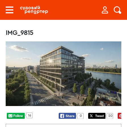
IMG_9815
16
0
20