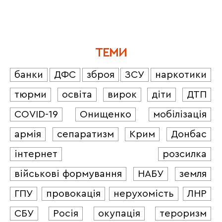
ТЕМИ
банки
ДФС
зброя
ЗСУ
наркотики
тюрми
освіта
вирок
діти
ДТП
COVID-19
Онищенко
мобілізація
армія
сепаратизм
Крим
Донбас
інтернет
розсилка
військові формування
НАБУ
земля
ГПУ
провокація
нерухомість
ЛНР
СБУ
Росія
окупація
тероризм