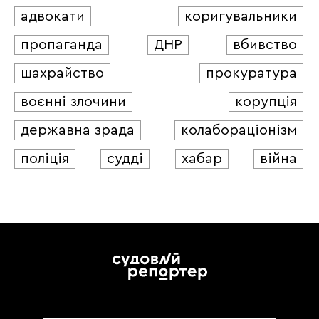
адвокати
коригувальники
пропаганда
ДНР
вбивство
шахрайство
прокуратура
воєнні злочини
корупція
державна зрада
колабораціонізм
поліція
судді
хабар
війна