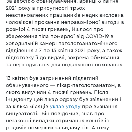
За версією обвинувачення, вранці 8 квітня
2021 року в присутності трьох
невстановлених працівників медик висловив
чоловікові прохання неправомірної вигоди в
розмірі 4 тисяч гривень, Йшлося про
збереження тіла померлої від COVID-19 в
холодильній камері патологоанатомічного
відділення з 7 по 13 квітня 2021 року, а також
підготовку її до видачі, зокрема обмивання
та переодягання для подальшого поховання.
13 квітня був затриманий підлеглий
обвинуваченого — лікар-патологоанатом, в
якого вилучили 4 тисячі гривень. Після
інциденту цей лікар одразу був звільнений і
за кілька місяців
уклав угоду
про визнання
винуватості. Він повідомив, знав про
незаконні випадки отримання коштів із
родичів померлих за видачу тіл. А тому