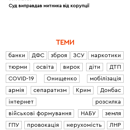
Суд виправдав митника від корупції
ТЕМИ
банки
ДФС
зброя
ЗСУ
наркотики
тюрми
освіта
вирок
діти
ДТП
COVID-19
Онищенко
мобілізація
армія
сепаратизм
Крим
Донбас
інтернет
розсилка
військові формування
НАБУ
земля
ГПУ
провокація
нерухомість
ЛНР