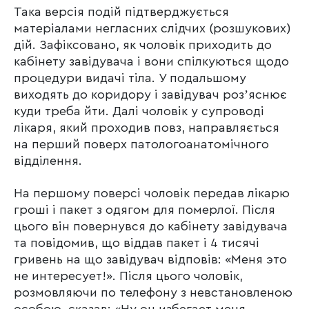
Така версія подій підтверджується
матеріалами негласних слідчих (розшукових)
дій. Зафіксовано, як чоловік приходить до
кабінету завідувача і вони спілкуються щодо
процедури видачі тіла. У подальшому
виходять до коридору і завідувач розʼяснює
куди треба йти. Далі чоловік у супроводі
лікаря, який проходив повз, направляється
на перший поверх патологоанатомічного
відділення.
На першому поверсі чоловік передав лікарю
гроші і пакет з одягом для померлої. Після
цього він повернувся до кабінету завідувача
та повідомив, що віддав пакет і 4 тисячі
гривень на що завідувач відповів: «Меня это
не интересует!». Після цього чоловік,
розмовляючи по телефону з невстановленою
особою, сказав: «Ну он избегает меня