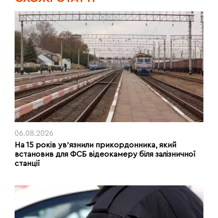
06.08.2026
На 15 років увʼязнили прикордонника, який
встановив для ФСБ відеокамеру біля залізничної
станції