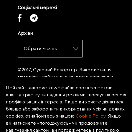
Соціальні мережі
Архіви
Обрати місяць
©2017, Судовий Репортер. Використання
матеріалів сайту лише за умови посилання
(для інтернет-видань - гіперпосилання) на
Цей сайт використовує файли cookies з метою
«Судовий репортер» не нижче третього
аналізу трафіку та надання реклами і послуг на основі
абзацу. Матеріали, щодо яких міститься
профілю ваших інтересів. Якщо ви хочете дізнатися
заборона на повну републікацію
більше або заборонити використання усіх чи деяких
(передрук, копіювання, відтворення або
cookies, ознайомтесь з нашою
Сookie Policy
. Якщо
інше використання), заборонено
ви натиснете «погоджуюсь» чи продовжите
передруковувати без згоди редакції.
навігування сайтом, ви погоджуєтесь з політикою