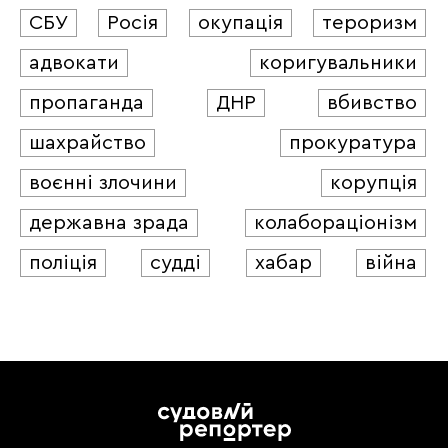
СБУ
Росія
окупація
тероризм
адвокати
коригувальники
пропаганда
ДНР
вбивство
шахрайство
прокуратура
воєнні злочини
корупція
державна зрада
колабораціонізм
поліція
судді
хабар
війна