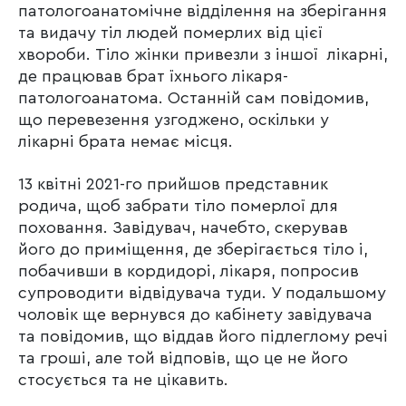
патологоанатомічне відділення на зберігання
та видачу тіл людей померлих від цієї
хвороби. Тіло жінки привезли з іншої лікарні,
де працював брат їхнього лікаря-
патологоанатома. Останній сам повідомив,
що перевезення узгоджено, оскільки у
лікарні брата немає місця.
13 квітні 2021-го прийшов представник
родича, щоб забрати тіло померлої для
поховання. Завідувач, начебто, скерував
його до приміщення, де зберігається тіло і,
побачивши в кордидорі, лікаря, попросив
супроводити відвідувача туди. У подальшому
чоловік ще вернувся до кабінету завідувача
та повідомив, що віддав його підлеглому речі
та гроші, але той відповів, що це не його
стосується та не цікавить.