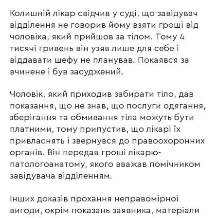
Колишній лікар свідчив у суді, що завідувач
відділення не говорив йому взяти гроші від
чоловіка, який прийшов за тілом. Тому 4
тисячі гривень він узяв лише для себе і
віддавати шефу не планував. Покаявся за
вчинене і був засуджений.
Чоловік, який приходив забирати тіло, дав
показання, що не знав, що послуги одягання,
зберігання та обмивання тіла можуть бути
платними, тому припустив, що лікарі їх
привласнять і звернувся до правоохоронних
органів. Він передав гроші лікарю-
патологоанатому, якого вважав помічником
завідувача відділенням.
Інших доказів прохання неправомірної
вигоди, окрім показань заявника, матеріали