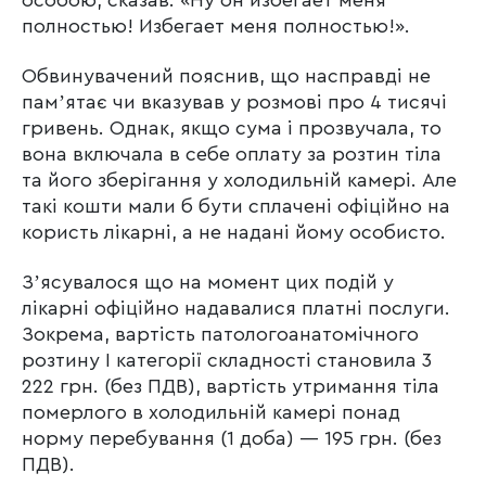
полностью! Избегает меня полностью!».
Обвинувачений пояснив, що насправді не
памʼятає чи вказував у розмові про 4 тисячі
гривень. Однак, якщо сума і прозвучала, то
вона включала в себе оплату за розтин тіла
та його зберігання у холодильній камері. Але
такі кошти мали б бути сплачені офіційно на
користь лікарні, а не надані йому особисто.
Зʼясувалося що на момент цих подій у
лікарні офіційно надавалися платні послуги.
Зокрема, вартість патологоанатомічного
розтину І категорії складності становила 3
222 грн. (без ПДВ), вартість утримання тіла
померлого в холодильній камері понад
норму перебування (1 доба) — 195 грн. (без
ПДВ).