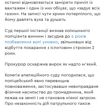
останні відмовляються заміряти причіп із
вантажем і один із них обіцяє, що «задує всіх
газом». На записі чути крики потерпілого, що
йому давлять вуха та душать.
Суд першої інстанції визнав колишнього
поліціянта винним і засудив до
4 років
позбавлення волі умовно
, звільнивши від
відбуття покарання з іспитовим строком 2
роки.
Прокурор оскаржив вирок як надто мʼякий.
Колегія апеляційного суду погодилася, що
поліцейський явно перевищив
повноваження, застосувавши невиправдане
фізичне насильство до громадянина, який
лежав на землі і не становив ніякої загрози.
Про незаконність дій патрульного також