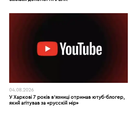
04.08.2026
У Харкові 7 років вʼязниці отримав ютуб-блогер,
який агітував за «русскій мір»