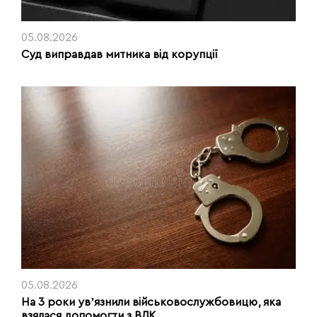
05.08.2026
Суд виправдав митника від корупції
05.08.2026
На 3 роки увʼязнили військовослужбовицю, яка
взялася допомогти з ВЛК