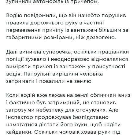
зупинили автомобіль із причепом.
Водію повідомили, що він начебто порушив
правила дорожнього руху в частині
перевезення причіпу із вантажем більшим за
габаритними розмірами, ніж дозволено.
Далі виникла суперечка, оскільки працівники
поліції зухвало і неодноразово відмовлялися
виміряти причеп із вантажем у присутності
водія. Патрульні вирішили чоловіка
затримати і повалили на землю.
Коли водій вже лежав на землі обличчям вниз
і фактично був затриманий, не становив
загрозу чи небезпеку для оточуючих. Але
інспектор продовжував безпідставно
намагатися дістати його руки, щоб надіти
кайданки. Оскільки чоловік ховав руки під