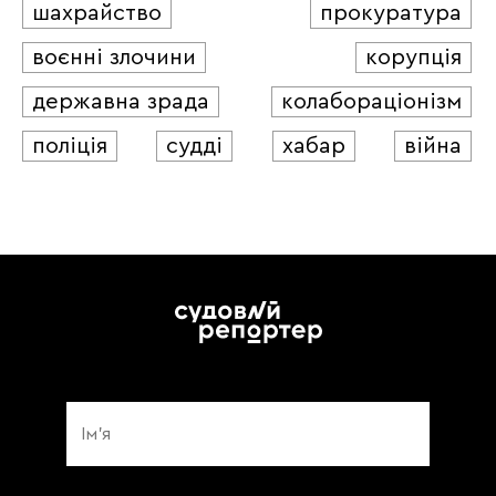
шахрайство
прокуратура
воєнні злочини
корупція
державна зрада
колабораціонізм
поліція
судді
хабар
війна