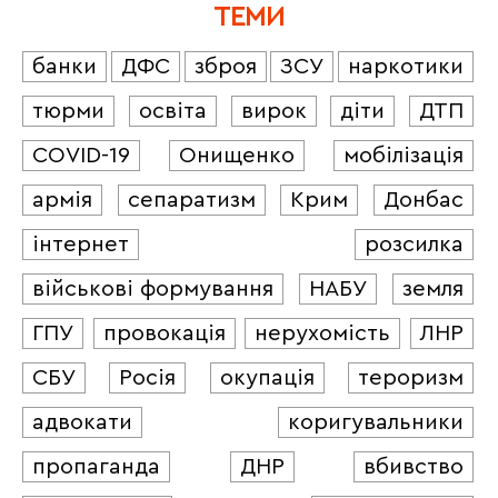
ТЕМИ
банки
ДФС
зброя
ЗСУ
наркотики
тюрми
освіта
вирок
діти
ДТП
COVID-19
Онищенко
мобілізація
армія
сепаратизм
Крим
Донбас
інтернет
розсилка
військові формування
НАБУ
земля
ГПУ
провокація
нерухомість
ЛНР
СБУ
Росія
окупація
тероризм
адвокати
коригувальники
пропаганда
ДНР
вбивство