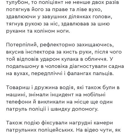
тулубом, то поліціянт не менше двох разів
потягнув його за праве та ліве вухо,
здавлюючи у завушних ділянках голови,
тягнув рукою за ніс, здавлював за шию
руками та коліном ноги.
Потерпілий, рефлекторно захищаючись,
вкусив інспектора за кисть руки, після чого
той відповів ударом кулака в обличчя. У
подальшому в чоловіка діагностували садна
на вухах, передпліччі і фалангах пальців.
Товариш і дружина водія, які також були в
машині, знімали інцидент на мобільні
телефони й викликали на місце ще один
патруль поліції і швидку допомогу.
Також подію фіксували нагрудні камери
патрульних поліцейських. На відео чути, як