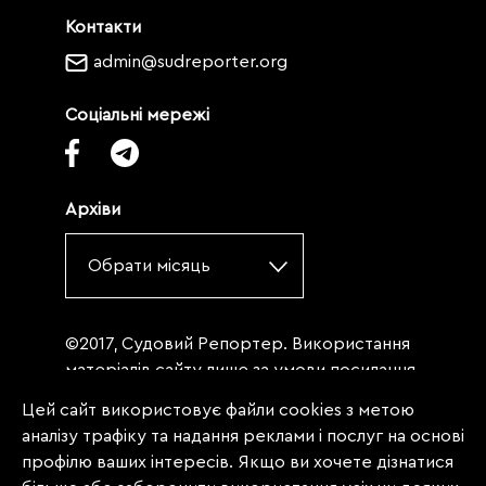
Контакти
admin@sudreporter.org
Соціальні мережі
Архіви
Обрати місяць
©2017, Судовий Репортер. Використання
матеріалів сайту лише за умови посилання
(для інтернет-видань - гіперпосилання) на
Цей сайт використовує файли cookies з метою
«Судовий репортер» не нижче третього
аналізу трафіку та надання реклами і послуг на основі
абзацу. Матеріали, щодо яких міститься
профілю ваших інтересів. Якщо ви хочете дізнатися
заборона на повну републікацію