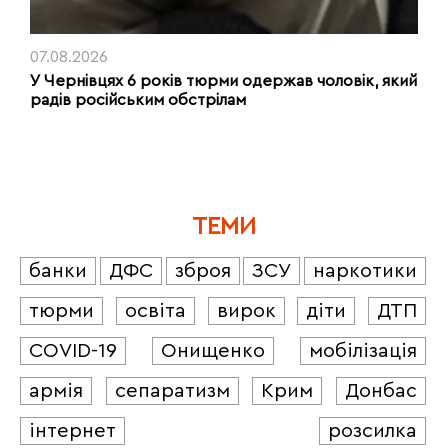
07.08.2026
У Чернівцях 6 років тюрми одержав чоловік, який
радів російським обстрілам
ТЕМИ
банки
ДФС
зброя
ЗСУ
наркотики
тюрми
освіта
вирок
діти
ДТП
COVID-19
Онищенко
мобілізація
армія
сепаратизм
Крим
Донбас
інтернет
розсилка