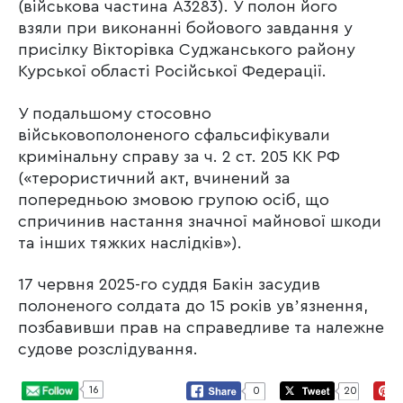
(військова частина А3283). У полон його
взяли при виконанні бойового завдання у
присілку Вікторівка Суджанського району
Курської області Російської Федерації.
У подальшому стосовно
військовополоненого сфальсифікували
кримінальну справу за ч. 2 ст. 205 КК РФ
(«терористичний акт, вчинений за
попередньою змовою групою осіб, що
спричинив настання значної майнової шкоди
та інших тяжких наслідків»).
17 червня 2025-го суддя Бакін засудив
полоненого солдата до 15 років увʼязнення,
позбавивши прав на справедливе та належне
судове розслідування.
16
0
20