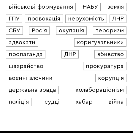
військові формування
НАБУ
земля
ГПУ
провокація
нерухомість
ЛНР
СБУ
Росія
окупація
тероризм
адвокати
коригувальники
пропаганда
ДНР
вбивство
шахрайство
прокуратура
воєнні злочини
корупція
державна зрада
колабораціонізм
поліція
судді
хабар
війна