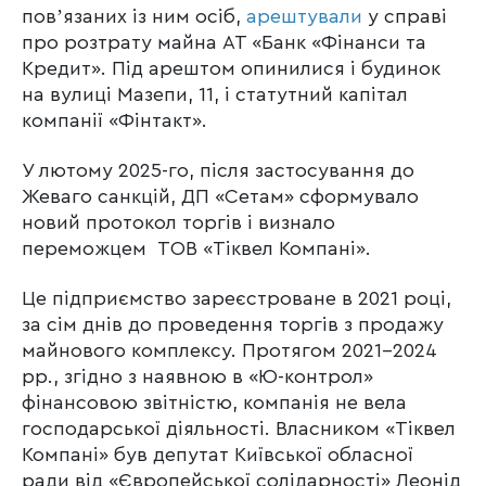
повʼязаних із ним осіб,
арештували
у справі
про розтрату майна АТ «Банк «Фінанси та
Кредит». Під арештом опинилися і будинок
на вулиці Мазепи, 11, і статутний капітал
компанії «Фінтакт».
У лютому 2025-го, після застосування до
Жеваго санкцій, ДП «Сетам» сформувало
новий протокол торгів і визнало
переможцем ТОВ «Тіквел Компані».
Це підприємство зареєстроване в 2021 році,
за сім днів до проведення торгів з продажу
майнового комплексу. Протягом 2021-2024
рр., згідно з наявною в «Ю-контрол»
фінансовою звітністю, компанія не вела
господарської діяльності. Власником «Тіквел
Компані» був депутат Київської обласної
ради від «Європейської солідарності» Леонід