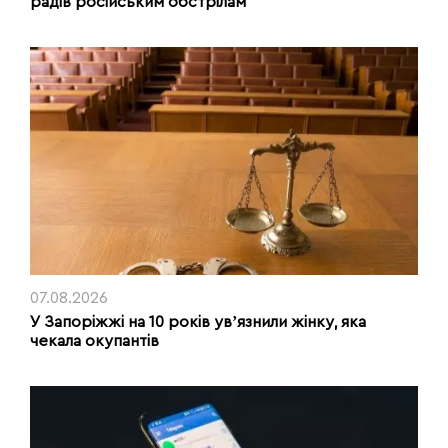
радів російським обстрілам
07.08.2026
У Запоріжжі на 10 років увʼязнили жінку, яка
чекала окупантів