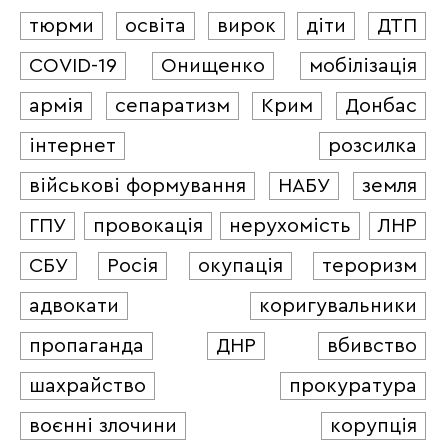
тюрми
освіта
вирок
діти
ДТП
COVID-19
Онищенко
мобілізація
армія
сепаратизм
Крим
Донбас
інтернет
розсилка
військові формування
НАБУ
земля
ГПУ
провокація
нерухомість
ЛНР
СБУ
Росія
окупація
тероризм
адвокати
коригувальники
пропаганда
ДНР
вбивство
шахрайство
прокуратура
воєнні злочини
корупція