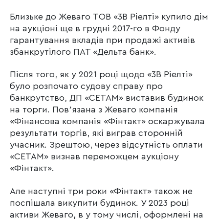
Близьке до Жеваго ТОВ «3В Ріелті» купило дім
на аукціоні ще в грудні 2017-го в Фонду
гарантування вкладів при продажі активів
збанкрутілого ПАТ «Дельта банк».
Після того, як у 2021 році щодо «3В Ріелті»
було розпочато судову справу про
банкрутство, ДП «СЕТАМ» виставив будинок
на торги. Повʼязана з Жеваго компанія
«Фінансова компанія «Фінтакт» оскаржувала
результати торгів, які виграв сторонній
учасник. Зрештою, через відсутність оплати
«СЕТАМ» визнав переможцем аукціону
«Фінтакт».
Але наступні три роки «Фінтакт» також не
поспішала викупити будинок. У 2023 році
активи Жеваго, в у тому числі, оформлені на