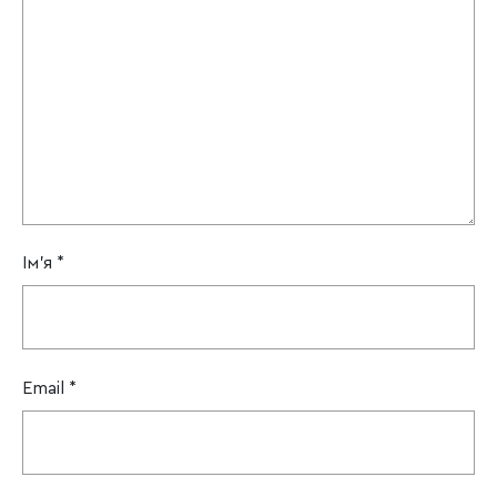
Ім'я
*
Email
*