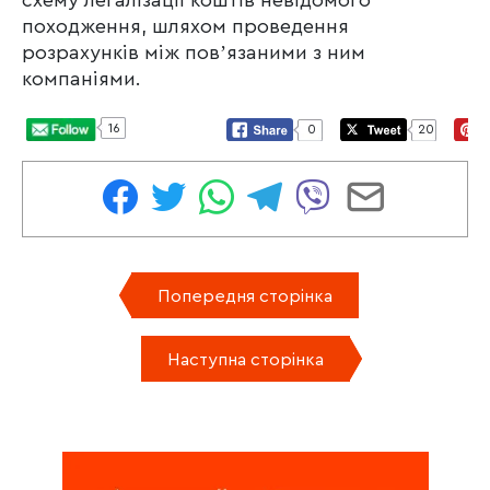
схему легалізації коштів невідомого
походження, шляхом проведення
розрахунків між повʼязаними з ним
компаніями.
16
0
20
Попередня сторінка
Наступна сторінка