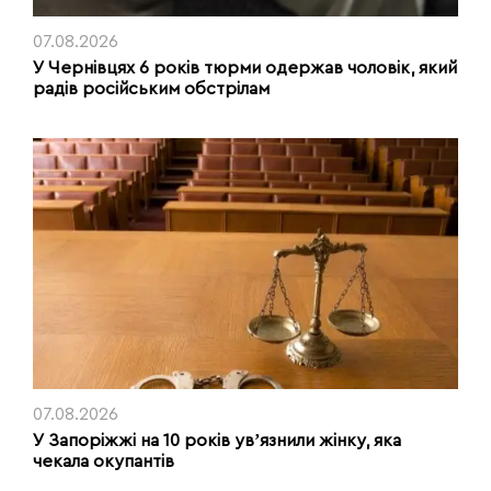
07.08.2026
У Чернівцях 6 років тюрми одержав чоловік, який
радів російським обстрілам
07.08.2026
У Запоріжжі на 10 років увʼязнили жінку, яка
чекала окупантів