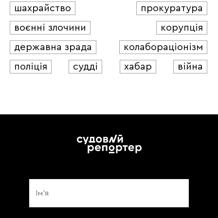
шахрайство
прокуратура
воєнні злочини
корупція
державна зрада
колабораціонізм
поліція
судді
хабар
війна