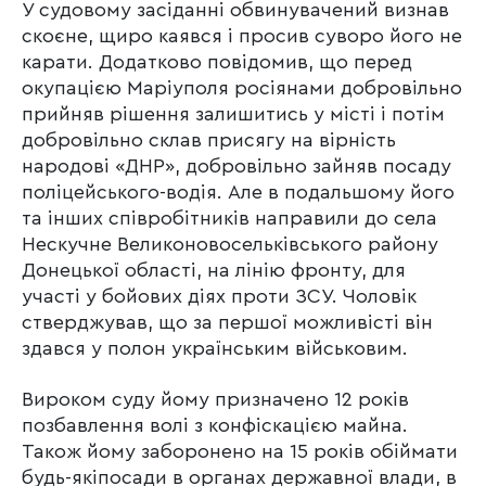
У судовому засіданні обвинувачений визнав
скоєне, щиро каявся і просив суворо його не
карати. Додатково повідомив, що перед
окупацією Маріуполя росіянами добровільно
прийняв рішення залишитись у місті і потім
добровільно склав присягу на вірність
народові «ДНР», добровільно зайняв посаду
поліцейського-водія. Але в подальшому його
та інших співробітників направили до села
Нескучне Великоновосельківського району
Донецької області, на лінію фронту, для
участі у бойових діях проти ЗСУ. Чоловік
стверджував, що за першої можливісті він
здався у полон українським військовим.
Вироком суду йому призначено 12 років
позбавлення волі з конфіскацією майна.
Також йому заборонено на 15 років обіймати
будь-якіпосади в органах державної влади, в