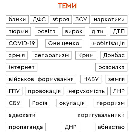
ТЕМИ
банки
ДФС
зброя
ЗСУ
наркотики
тюрми
освіта
вирок
діти
ДТП
COVID-19
Онищенко
мобілізація
армія
сепаратизм
Крим
Донбас
інтернет
розсилка
військові формування
НАБУ
земля
ГПУ
провокація
нерухомість
ЛНР
СБУ
Росія
окупація
тероризм
адвокати
коригувальники
пропаганда
ДНР
вбивство