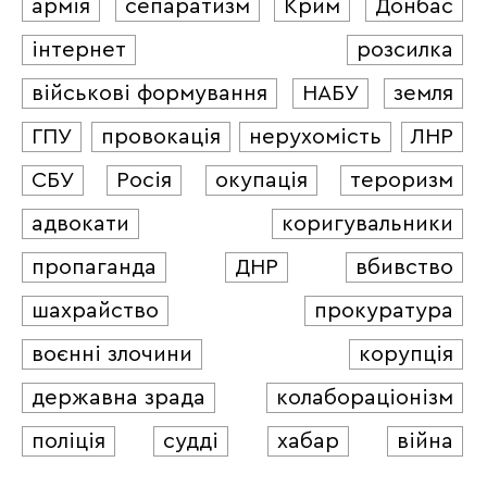
армія
сепаратизм
Крим
Донбас
інтернет
розсилка
військові формування
НАБУ
земля
ГПУ
провокація
нерухомість
ЛНР
СБУ
Росія
окупація
тероризм
адвокати
коригувальники
пропаганда
ДНР
вбивство
шахрайство
прокуратура
воєнні злочини
корупція
державна зрада
колабораціонізм
поліція
судді
хабар
війна