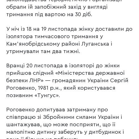
обрали їй запобіжний захід у вигляді
тримання під вартою на 30 діб.
У ніч із 18 на 19 листопада жінку доставили до
ізолятора тимчасового тримання у
Камʼянобрідському районі Луганська і
утримували там два тижні.
Вранці 20 листопада в ізоляторі до жінки
прийшов слідчий «Міністерства державної
безпеки ЛНР» — громадянин України Сергій
Роговенко, 1981 р.н., який користувався
позивним «Тунгус».
Роговенко допитував затриману про
співпрацю зі Збройними силами України і
шантажував, що може посприяти, що її
малолітню дитину заберуть у дитбудинок і