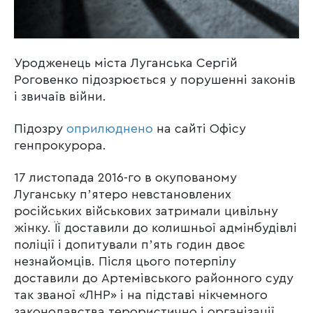
Уродженець міста Луганська Сергій
Роговенко підозрюється у порушенні законів
і звичаїв війни.
Підозру
оприлюднено
на сайті Офісу
генпрокурора.
17 листопада 2016-го в окупованому
Луганську пʼятеро невстановлених
російських військових затримали цивільну
жінку. Її доставили до колишньої адмінбудівлі
поліції і допитували пʼять годин двоє
незнайомців. Після цього потерпілу
доставили до Артемівського районного суду
так званої «ЛНР» і на підставі нікчемного
законодавства терористично і організації