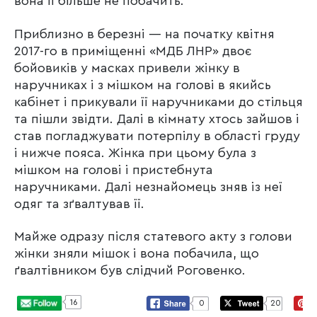
вона її більше не побачить.
Приблизно в березні — на початку квітня
2017-го в приміщенні «МДБ ЛНР» двоє
бойовиків у масках привели жінку в
наручниках і з мішком на голові в якийсь
кабінет і прикували її наручниками до стільця
та пішли звідти. Далі в кімнату хтось зайшов і
став погладжувати потерпілу в області груду
і нижче пояса. Жінка при цьому була з
мішком на голові і пристебнута
наручниками. Далі незнайомець зняв із неї
одяг та зґвалтував її.
Майже одразу після статевого акту з голови
жінки зняли мішок і вона побачила, що
ґвалтівником був слідчий Роговенко.
16
0
20