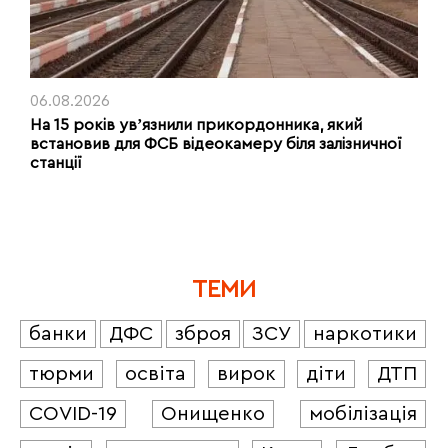
06.08.2026
На 15 років увʼязнили прикордонника, який
встановив для ФСБ відеокамеру біля залізничної
станції
ТЕМИ
банки
ДФС
зброя
ЗСУ
наркотики
тюрми
освіта
вирок
діти
ДТП
COVID-19
Онищенко
мобілізація