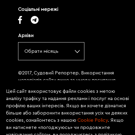
Соціальні мережі
Архіви
Обрати місяць
©2017, Судовий Репортер. Використання
матеріалів сайту лише за умови посилання
(для інтернет-видань - гіперпосилання) на
Цей сайт використовує файли cookies з метою
«Судовий репортер» не нижче третього
аналізу трафіку та надання реклами і послуг на основі
абзацу. Матеріали, щодо яких міститься
профілю ваших інтересів. Якщо ви хочете дізнатися
заборона на повну републікацію
більше або заборонити використання усіх чи деяких
(передрук, копіювання, відтворення або
cookies, ознайомтесь з нашою
Сookie Policy
. Якщо
інше використання), заборонено
ви натиснете «погоджуюсь» чи продовжите
передруковувати без згоди редакції.
навігування сайтом, ви погоджуєтесь з політикою