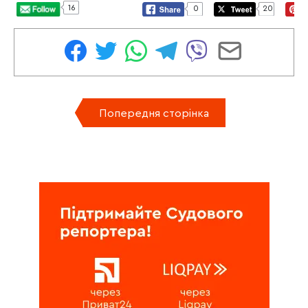
16
0
20
Попередня сторінка