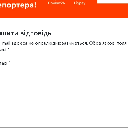
ишити відповідь
e-mail адреса не оприлюднюватиметься.
Обов’язкові поля
чені
*
тар
*