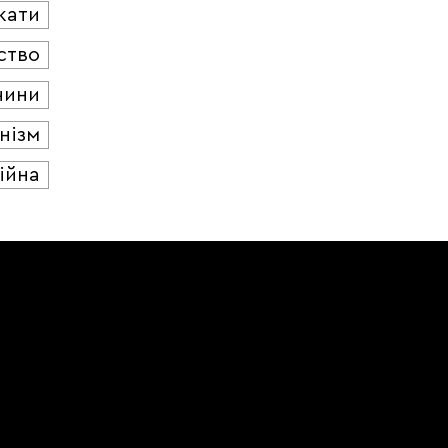
кати
ство
чини
нізм
ійна