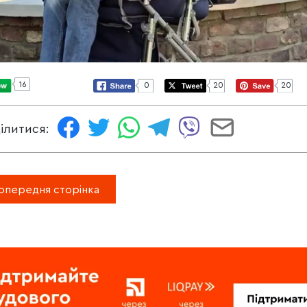
16
0
20
20
ілитися:
опередня сторінка