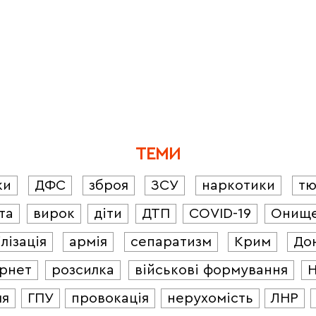
ТЕМИ
ки
ДФС
зброя
ЗСУ
наркотики
т
та
вирок
діти
ДТП
COVID-19
Онищ
лізація
армія
сепаратизм
Крим
До
ернет
розсилка
військові формування
ля
ГПУ
провокація
нерухомість
ЛНР