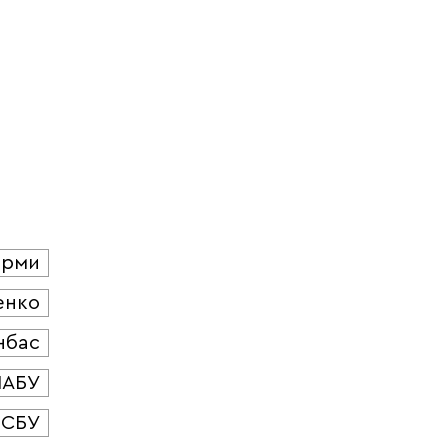
юрми
енко
нбас
НАБУ
СБУ