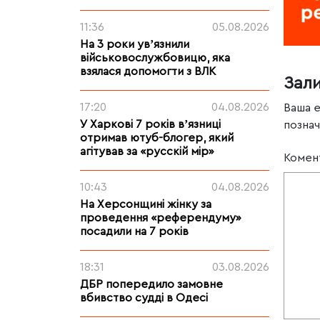
11:36
05.08.2026
На 3 роки увʼязнили
військовослужбовицю, яка
взялася допомогти з ВЛК
Зал
17:20
04.08.2026
Ваша 
У Харкові 7 років вʼязниці
позна
отримав ютуб-блогер, який
агітував за «русскій мір»
Комен
10:43
04.08.2026
На Херсонщині жінку за
проведення «референдуму»
посадили на 7 років
18:31
03.08.2026
ДБР попередило замовне
вбивство судді в Одесі