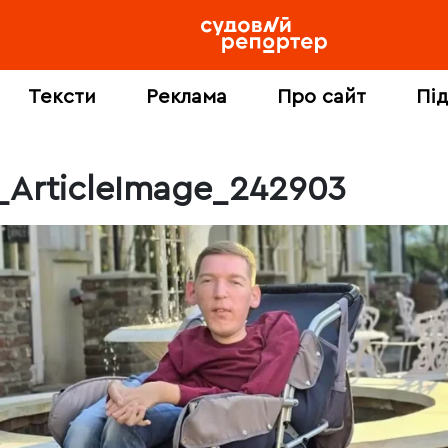
Тексти
Реклама
Про сайт
Пі
5_ArticleImage_242903