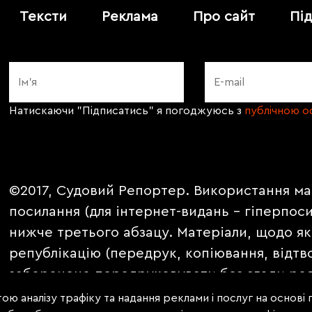
Тексти
Реклама
Про сайт
Пі
Натискаючи "Підписатись" я погоджуюсь з
публічною 
©2017, Судовий Репортер. Використання ма
посилання (для інтернет-видань - гіперпос
нижче третього абзацу. Матеріали, щодо як
републікацію (передрук, копіювання, відтв
заборонено передруковувати без згоди ред
PROMOTED, ЗА ПІДТРИМКИ, * публікуються 
ою аналізу трафіку та надання реклами і послуг на основі