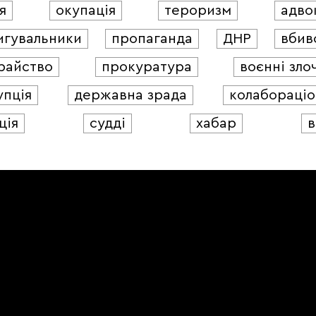
я
окупація
тероризм
адво
игувальники
пропаганда
ДНР
вбив
райство
прокуратура
воєнні зло
упція
державна зрада
колабораціо
ція
судді
хабар
в