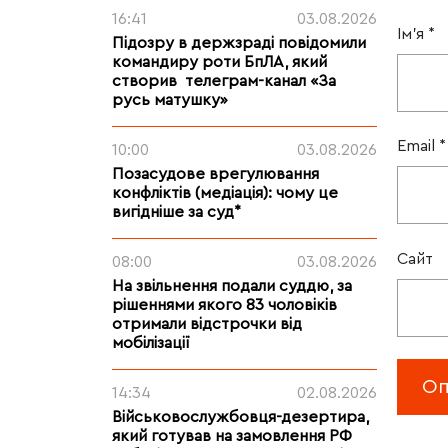
16:41
03.08.2026
Ім'я
*
Підозру в держзраді повідомили
командиру роти БпЛА, який
створив телеграм-канал «За
русь матушку»
Email
*
10:00
03.08.2026
Позасудове врегулювання
конфліктів (медіація): чому це
вигідніше за суд*
Сайт
08:00
03.08.2026
На звільнення подали суддю, за
рішеннями якого 83 чоловіків
отримали відстрочки від
мобілізації
14:34
02.08.2026
Військовослужбовця-дезертира,
який готував на замовлення РФ