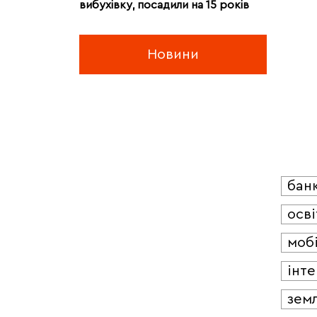
вибухівку, посадили на 15 років
Новини
бан
осві
мобі
інт
зем