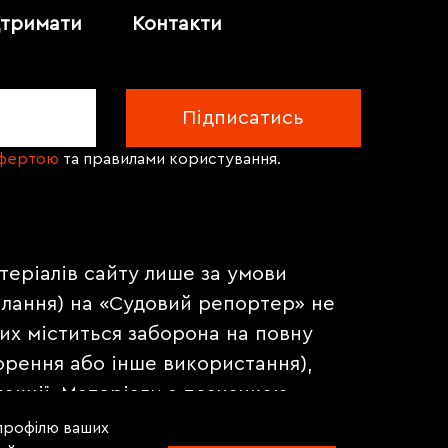
дтримати
Контакти
офертою
та правилами користування.
теріалів сайту лише за умови
илання) на «Судовий репортер» не
их міститься заборона на повну
орення або інше використання),
акції. Матеріали з позначкою
на правах реклами.
 профілю ваших