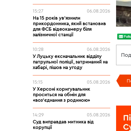
15:27
06.08.2026
На 15 років увʼязнили
прикордонника, який встановив
для ФСБ відеокамеру біля
залізничної станції
10:28
06.08.2026
Под
У Луцьку ексначальник відділу
патрульної поліції, затриманий на
хабарі, пішов на угоду
П
15:15
05.08.2026
У Херсоні коригувальник
проситься на обмін для
«возʼєднання з родиною»
14:29
05.08.2026
Суд виправдав митника від
корупції