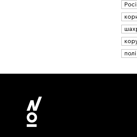
Росі
кор
шах
кор
полі