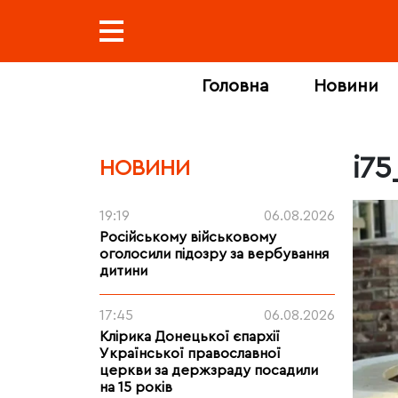
Головна
Новини
i7
НОВИНИ
19:19
06.08.2026
Російському військовому
оголосили підозру за вербування
дитини
17:45
06.08.2026
Клірика Донецької єпархії
Української православної
церкви за держзраду посадили
на 15 років