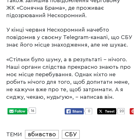
Також залишив повідомлення черговому
ЖК «Сонячна Брама», де проживає
підозрюваний Нескоромний.
У кінці червня Нескоромний начебто
повідомив у своєму Telegram-каналі, що СБУ
знає його місце знаходження, але не шукає.
«Стільки було шуму, а в результаті – нічого.
Наші органи слідства прекрасно знають про
моє місце перебування. Однак ніхто не
робить нічого для того, щоб допитати мене,
не кажучи вже про те, щоб затримати. А я
сиджу, чекаю, нудьгую», – написав він.
16
0
20
вбивство
СБУ
ТЕМИ