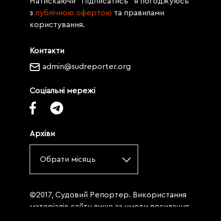
Натискаючи "Підписатись" я погоджуюсь
з
публічною офертою
та правилами
користування.
Контакти
admin@sudreporter.org
Соціальні мережі
Архіви
Обрати місяць
©2017, Судовий Репортер. Використання
матеріалів сайту лише за умови посилання
(для інтернет-видань - гіперпосилання) на