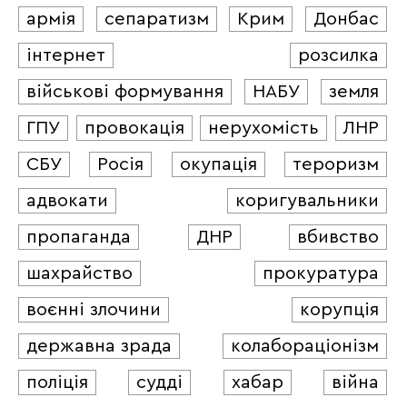
армія
сепаратизм
Крим
Донбас
інтернет
розсилка
військові формування
НАБУ
земля
ГПУ
провокація
нерухомість
ЛНР
СБУ
Росія
окупація
тероризм
адвокати
коригувальники
пропаганда
ДНР
вбивство
шахрайство
прокуратура
воєнні злочини
корупція
державна зрада
колабораціонізм
поліція
судді
хабар
війна