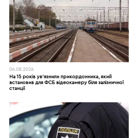
06.08.2026
На 15 років увʼязнили прикордонника, який
встановив для ФСБ відеокамеру біля залізничної
станції