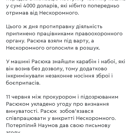
у сумі 4000 доларів, які нібито попередньо
отримав від Нескоромного.
Цього ж дня протиправну діяльність
припинено працівниками правоохоронного
органу. Расюка взяли під варту, а
Нескоромного оголосили в розшук.
У машині Расюка знайшли карабін і набої, які
він возив без дозволу, тому додатково
інкримінували незаконне носіння зброї і
боєприпасів.
11 червня між прокурором і підозрюваним
Расюком укладено угоду про визнання
винуватості. Расюк зобов’язався
співпрацювати у викритті Нескоромного.
Потерпілий Наумов дав свою письмову
згоду.