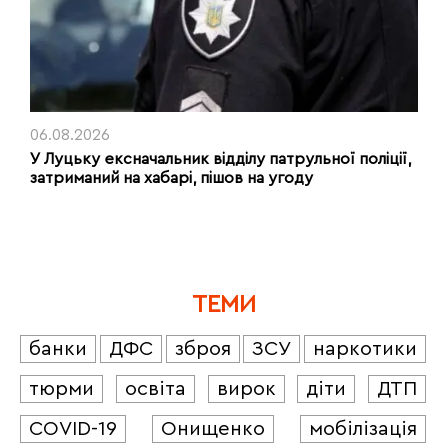
06.08.2026
У Луцьку ексначальник відділу патрульної поліції,
затриманий на хабарі, пішов на угоду
ТЕМИ
банки
ДФС
зброя
ЗСУ
наркотики
тюрми
освіта
вирок
діти
ДТП
COVID-19
Онищенко
мобілізація