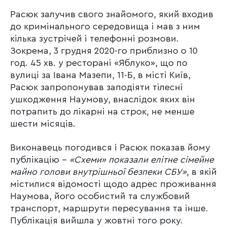
Расюк залучив свого знайомого, який входив
до кримінального середовища і мав з ним
кілька зустрічей і телефонні розмови.
Зокрема, 3 грудня 2020-го приблизно о 10
год. 45 хв. у ресторані «Яблуко», що по
вулиці за Івана Мазепи, 11-Б, в місті Київ,
Расюк запропонував заподіяти тілесні
ушкодження Наумову, внаслідок яких він
потрапить до лікарні на строк, не менше
шести місяців.
Виконавець погодився і Расюк показав йому
публікацію –
«Схеми» показали елітне сімейне
майно голови внутрішньої безпеки СБУ»
, в якій
містилися відомості щодо адрес проживання
Наумова, його особистий та службовий
транспорт, маршрути пересування та інше.
Публікація вийшла у жовтні того року.