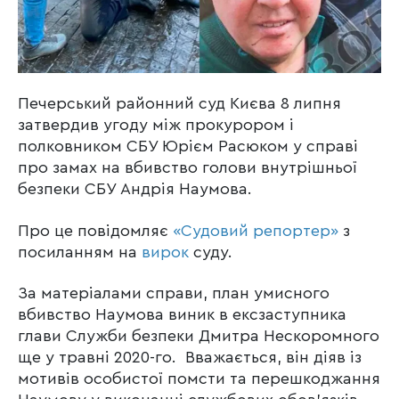
Печерський районний суд Києва 8 липня
затвердив угоду між прокурором і
полковником СБУ Юрієм Расюком у справі
про замах на вбивство голови внутрішньої
безпеки СБУ Андрія Наумова.
Про це повідомляє
«Судовий репортер»
з
посиланням на
вирок
суду.
За матеріалами справи, план умисного
вбивство Наумова виник в ексзаступника
глави Служби безпеки Дмитра Нескоромного
ще у травні 2020-го. Вважається, він діяв із
мотивів особистої помсти та перешкоджання