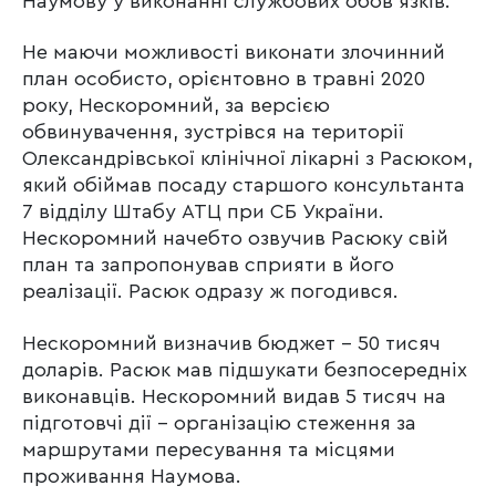
Наумову у виконанні службових обов’язків.
Не маючи можливості виконати злочинний
план особисто, орієнтовно в травні 2020
року, Нескоромний, за версією
обвинувачення, зустрівся на території
Олександрівської клінічної лікарні з Расюком,
який обіймав посаду старшого консультанта
7 відділу Штабу АТЦ при СБ України.
Нескоромний начебто озвучив Расюку свій
план та запропонував сприяти в його
реалізації. Расюк одразу ж погодився.
Нескоромний визначив бюджет – 50 тисяч
доларів. Расюк мав підшукати безпосередніх
виконавців. Нескоромний видав 5 тисяч на
підготовчі дії – організацію стеження за
маршрутами пересування та місцями
проживання Наумова.