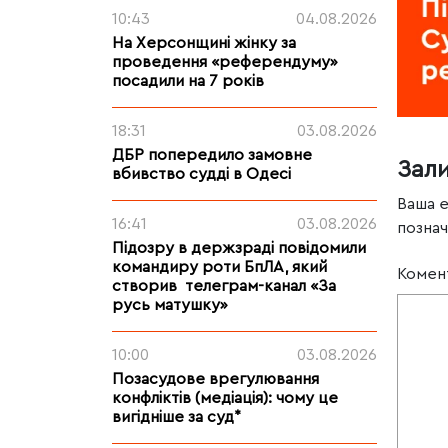
10:43
04.08.2026
На Херсонщині жінку за
проведення «референдуму»
посадили на 7 років
18:31
03.08.2026
ДБР попередило замовне
Зал
вбивство судді в Одесі
Ваша 
16:41
03.08.2026
позна
Підозру в держзраді повідомили
командиру роти БпЛА, який
Комен
створив телеграм-канал «За
русь матушку»
10:00
03.08.2026
Позасудове врегулювання
конфліктів (медіація): чому це
вигідніше за суд*