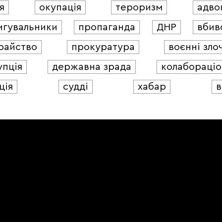
я
окупація
тероризм
адво
игувальники
пропаганда
ДНР
вбив
райство
прокуратура
воєнні зло
упція
державна зрада
колабораціо
ція
судді
хабар
в