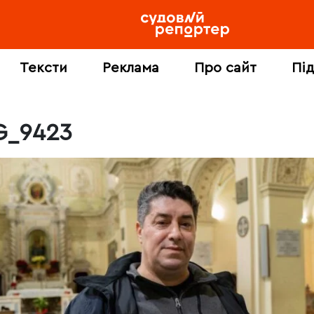
Тексти
Реклама
Про сайт
Пі
G_9423