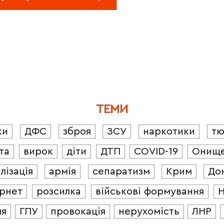
ТЕМИ
ки
ДФС
зброя
ЗСУ
наркотики
т
та
вирок
діти
ДТП
COVID-19
Онищ
лізація
армія
сепаратизм
Крим
До
ернет
розсилка
військові формування
ля
ГПУ
провокація
нерухомість
ЛНР