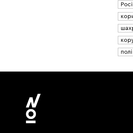
Росі
кор
шах
кор
полі