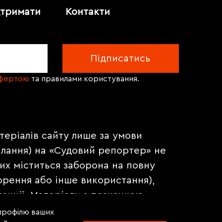
дтримати
Контакти
офертою
та правилами користування.
теріалів сайту лише за умови
илання) на «Судовий репортер» не
их міститься заборона на повну
орення або інше використання),
акції. Матеріали з позначкою
на правах реклами.
 профілю ваших