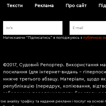
Тексти
Реклама
Про сайт
Пі
Натискаючи "Підписатись" я погоджуюсь з
публічною 
©2017, Судовий Репортер. Використання ма
посилання (для інтернет-видань - гіперпос
нижче третього абзацу. Матеріали, щодо як
републікацію (передрук, копіювання, відтв
заборонено передруковувати без згоди ред
PROMOTED, ЗА ПІДТРИМКИ, * публікуються 
ою аналізу трафіку та надання реклами і послуг на основі