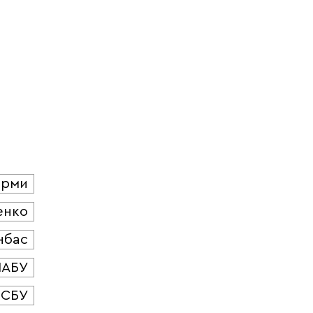
юрми
енко
нбас
НАБУ
СБУ