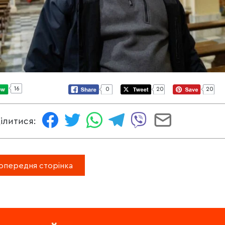
16
0
20
20
ілитися:
опередня сторінка