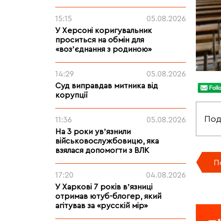
15:15
05.08.2026
У Херсоні коригувальник
проситься на обмін для
«возʼєднання з родиною»
14:29
05.08.2026
Суд виправдав митника від
корупції
Под
11:36
05.08.2026
На 3 роки увʼязнили
військовослужбовицю, яка
взялася допомогти з ВЛК
П
17:20
04.08.2026
У Харкові 7 років вʼязниці
отримав ютуб-блогер, який
агітував за «русскій мір»