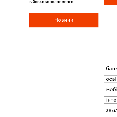
військовополоненого
Новини
бан
осві
мобі
інт
зем