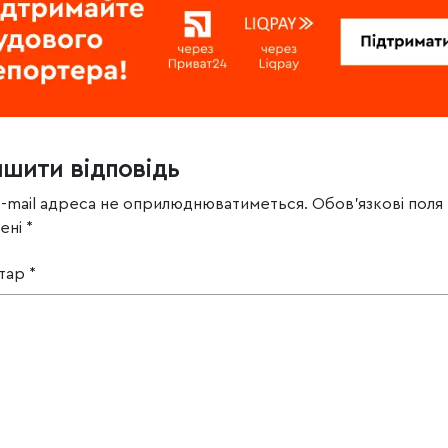
ишити відповідь
e-mail адреса не оприлюднюватиметься.
Обов’язкові поля
чені
*
тар
*