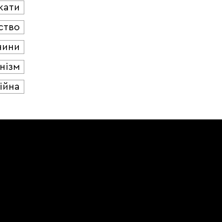
кати
ство
чини
нізм
ійна