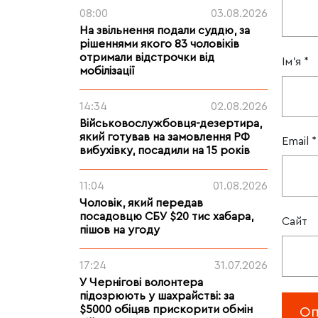
08:00
03.08.2026
На звільнення подали суддю, за
рішеннями якого 83 чоловіків
отримали відстрочки від
Ім'я
*
мобілізації
14:34
02.08.2026
Військовослужбовця-дезертира,
який готував на замовлення РФ
Email
*
вибухівку, посадили на 15 років
11:04
01.08.2026
Чоловік, який передав
посадовцю СБУ $20 тис хабара,
Сайт
пішов на угоду
17:24
31.07.2026
У Чернігові волонтера
підозрюють у шахрайстві: за
$5000 обіцяв прискорити обмін