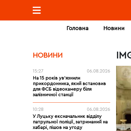
Головна
Новини
IM
НОВИНИ
15:27
06.08.2026
На 15 років увʼязнили
прикордонника, який встановив
для ФСБ відеокамеру біля
залізничної станції
10:28
06.08.2026
У Луцьку ексначальник відділу
патрульної поліції, затриманий на
хабарі, пішов на угоду