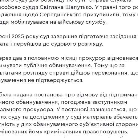
собово суддя Світлана Шапутько. У травні того р
адження щодо Серединського призупинили, тому
ддя мобілізувався на військову службу.
есні 2025 року суд завершив підготовче засіданн
ата і перейшов до судового розгляду.
ерез два з половиною місяці прокурор відмовивс
имувати публічне обвинувачення. Тому що за
ьтатами розгляду справи дійшов переконання, щ
увачення не підтверджується.
була надана постанова про відмову від підтрима
чного обвинувачення, погоджена заступником
ального прокурора. У постанові зазначається, що 
их суду та досліджених у суді матеріалів вбачаєт
тність у діях обвинуваченого субʼєктивної сторон
мінованих йому кримінальних правопорушень.