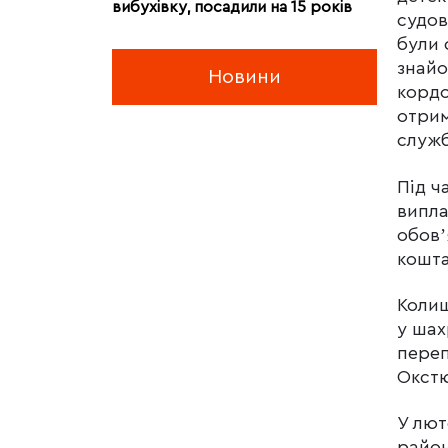
вибухівку, посадили на 15 років
судов
були 
знайо
Новини
кордо
отрим
служ
Під ч
випла
обовʼ
кошт
Колиш
у шах
переп
Окстю
У лют
район