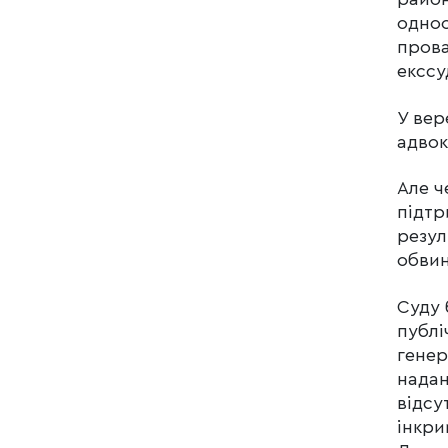
одноо
пров
екссу
У вер
адвок
Але ч
підтр
резул
обвин
Суду 
публі
генер
надан
відсу
інкри