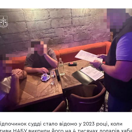
ідпочинок судді стало відомо у 2023 році, коли
тиви НАБУ викрили його на 4 тисячах доларів хаб