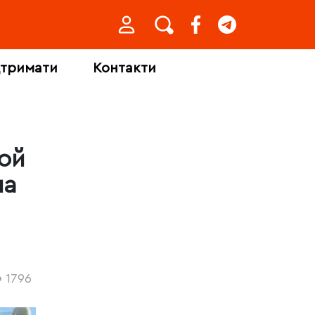
дтримати
Контакти
той
на
1796