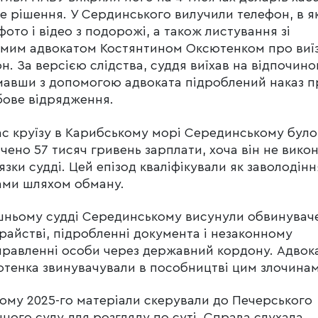
е рішення. У Сердинського вилучили телефон, в я
фото і відео з подорожі, а також листування зі
мим адвокатом Костянтином Оксютенком про виїз
н. За версією слідства, суддя виїхав на відпочино
авши з допомогою адвоката підроблений наказ п
бове відрядження.
ас круїзу в Карибському морі Серединському було
чено 57 тисяч гривень зарплати, хоча він не вико
язки судді. Цей епізод кваліфікували як заволодінн
ами шляхом обману.
ньому судді Серединському висунули обвинувач
райстві, підробленні документа і незаконному
равленні особи через державний кордону. Адвок
тенка звинувачували в пособництві цим злочинам
ому 2025-го матеріали скерували до Печерського
ного суду для розгляду по суті. Справа слухала