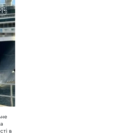
ьне
ка
сті в