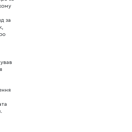
кому
д за
к,
ро
нував
я
ення
ата
.