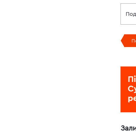
Под
П
Зал