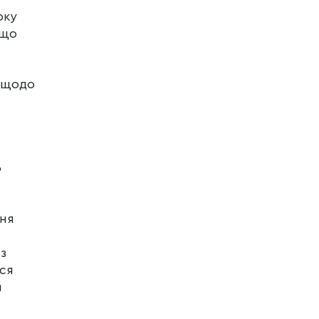
оку
 що
я щодо
я
о
ння
з
ься
и