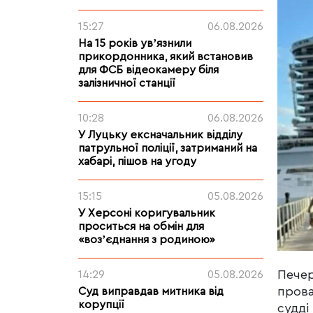
15:27
06.08.2026
На 15 років увʼязнили
прикордонника, який встановив
для ФСБ відеокамеру біля
залізничної станції
10:28
06.08.2026
У Луцьку ексначальник відділу
патрульної поліції, затриманий на
хабарі, пішов на угоду
15:15
05.08.2026
У Херсоні коригувальник
проситься на обмін для
«возʼєднання з родиною»
Печер
14:29
05.08.2026
прова
Суд виправдав митника від
корупції
судді