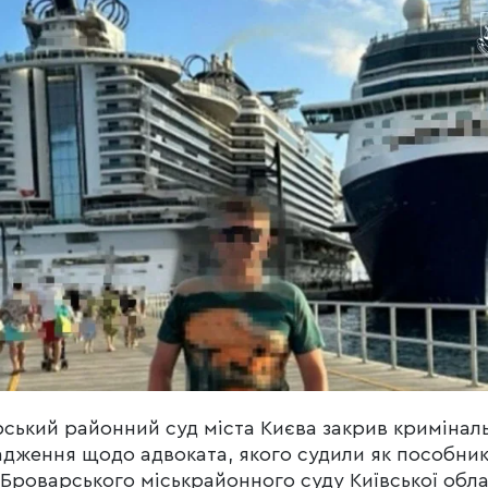
ський районний суд міста Києва закрив кримінал
дження щодо адвоката, якого судили як пособни
 Броварського міськрайонного суду Київської обла