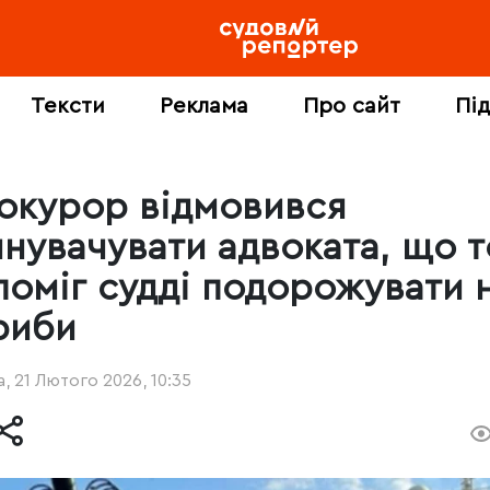
Тексти
Реклама
Про сайт
Пі
окурор відмовився
инувачувати адвоката, що 
поміг судді подорожувати 
риби
, 21 Лютого 2026, 10:35