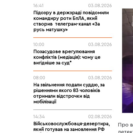
16:41
03.08.2026
Підозру в держзраді повідомили
командиру роти БпЛА, який
створив телеграм-канал «За
русь матушку»
10:00
03.08.2026
Позасудове врегулювання
конфліктів (медіація): чому це
вигідніше за суд*
08:00
03.08.2026
На звільнення подали суддю, за
рішеннями якого 83 чоловіків
отримали відстрочки від
мобілізації
14:34
02.08.2026
Військовослужбовця-дезертира,
Про в
який готував на замовлення РФ
детек