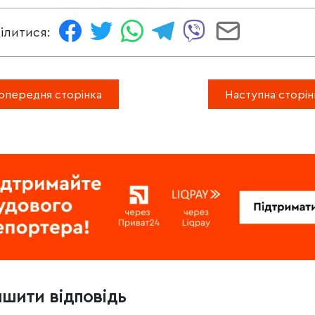
ілитися:
опередня сторінка
Наступна сторін
ишити відповідь