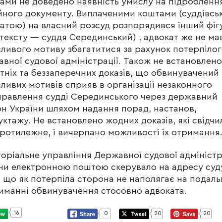
ами не доведено наявність умислу на підробленн
йного документу. Виплаченими коштами (суддівсь
атою) на власний розсуд розпорядився інший фіг
нтексту — суддя Серединський) , адвокат же не ма
ливого мотиву збагатитися за рахунок потерпіло
вної судової адміністрації. Також не встановлено
тніх та беззаперечних доказів, що обвинувачений 
ливих мотивів сприяв в організації незаконного
равлення судді Серединського через державний
н України шляхом надання порад, настанов,
уктажу. Не встановлено жодних доказів, які свідчи
ротилежне, і вичерпано можливості їх отримання
оріальне управління Державної судової адміністр
ни електронною поштою скерувало на адресу суд
, що як потерпіла сторона не наполягає на подал
иманні обвинувачення стосовно адвоката.
16
0
20
20