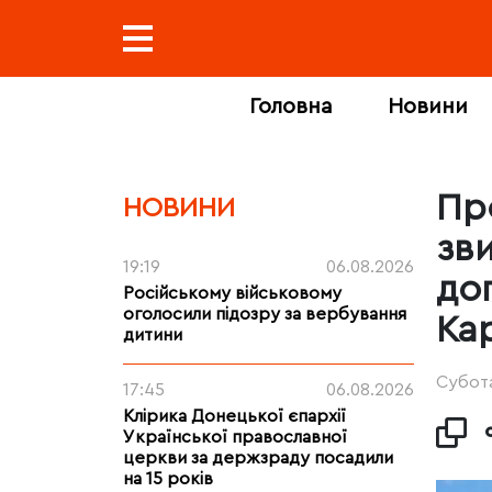
Головна
Новини
Пр
НОВИНИ
зв
19:19
06.08.2026
до
Російському військовому
оголосили підозру за вербування
Ка
дитини
Субота
17:45
06.08.2026
Клірика Донецької єпархії
Української православної
церкви за держзраду посадили
на 15 років