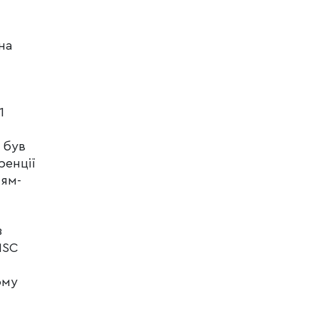
на
1
 був
ренції
тям-
з
MSC
ому