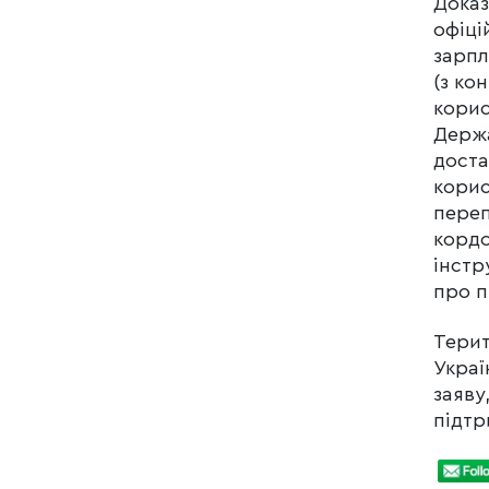
Доказ
офіці
зарпл
(з ко
корис
Держа
доста
корис
переп
кордо
інстр
про п
Терит
Украї
заяву
підтр