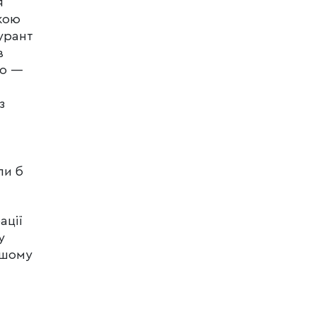
я
кою
урант
в
го —
з
ли б
.
ації
у
ьшому