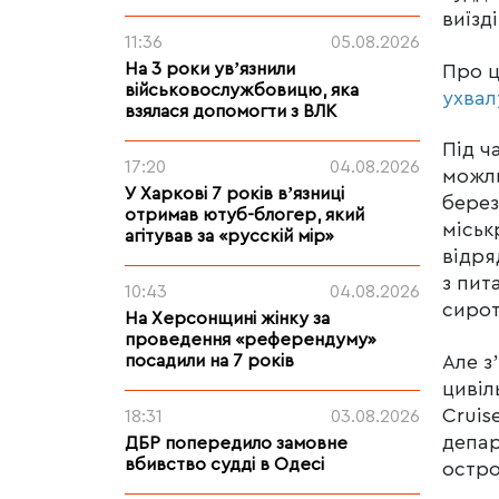
виїзд
11:36
05.08.2026
На 3 роки увʼязнили
Про 
військовослужбовицю, яка
ухвал
взялася допомогти з ВЛК
Під ч
17:20
04.08.2026
можли
У Харкові 7 років вʼязниці
берез
отримав ютуб-блогер, який
міськ
агітував за «русскій мір»
відря
з пит
10:43
04.08.2026
сирот
На Херсонщині жінку за
проведення «референдуму»
Але з
посадили на 7 років
циві
Cruis
18:31
03.08.2026
депар
ДБР попередило замовне
вбивство судді в Одесі
остро