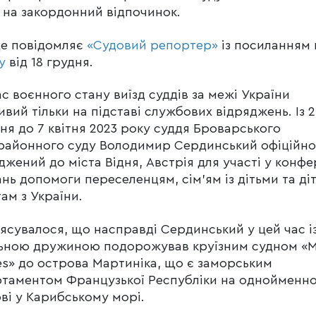
і на закордонний відпочинок.
це повідомляє
«Судовий репортер»
із посиланням 
у
від 18 грудня.
ас воєнного стану виїзд суддів за межі України
вий тільки на підставі службових відряджень. Із 2
ня до 7 квітня 2023 року суддя Броварського
районного суду Володимир Сердинський офіційно
джений до міста Відня, Австрія для участі у конфе
ань допомоги переселенцям, сім’ям із дітьми та ді
ам з України.
ʼясувалося, що насправді Сердинський у цей час і
льною дружиною подорожував круїзним судном «
es» до острова Мартиніка, що є заморським
таментом Французької Республіки на однойменн
ві у Карибському морі.