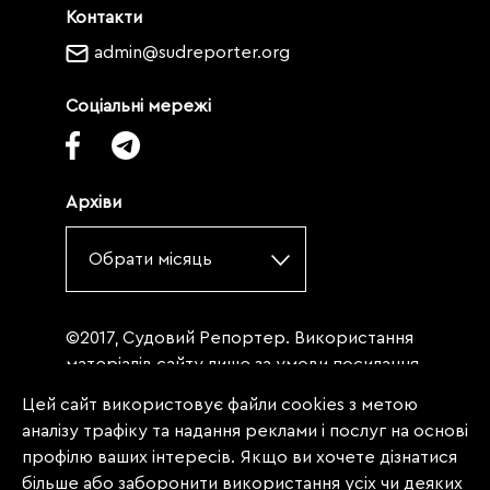
Контакти
admin@sudreporter.org
Соціальні мережі
Архіви
Обрати місяць
©2017, Судовий Репортер. Використання
матеріалів сайту лише за умови посилання
(для інтернет-видань - гіперпосилання) на
Цей сайт використовує файли cookies з метою
«Судовий репортер» не нижче третього
аналізу трафіку та надання реклами і послуг на основі
абзацу. Матеріали, щодо яких міститься
профілю ваших інтересів. Якщо ви хочете дізнатися
заборона на повну републікацію
більше або заборонити використання усіх чи деяких