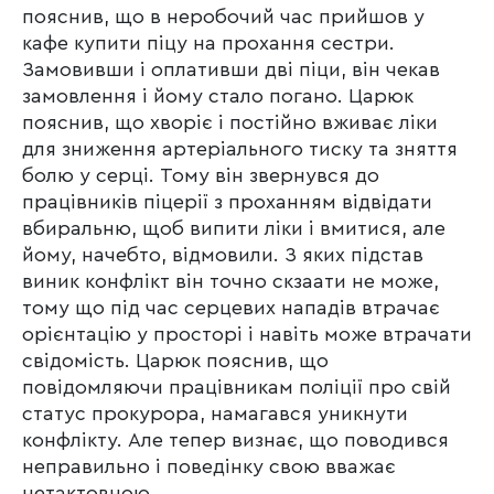
пояснив, що в неробочий час прийшов у
кафе купити піцу на прохання сестри.
Замовивши і оплативши дві піци, він чекав
замовлення і йому стало погано. Царюк
пояснив, що хворіє і постійно вживає ліки
для зниження артеріального тиску та зняття
болю у серці. Тому він звернувся до
працівників піцерії з проханням відвідати
вбиральню, щоб випити ліки і вмитися, але
йому, начебто, відмовили. З яких підстав
виник конфлікт він точно скзаати не може,
тому що під час серцевих нападів втрачає
орієнтацію у просторі і навіть може втрачати
свідомість. Царюк пояснив, що
повідомляючи працівникам поліції про свій
статус прокурора, намагався уникнути
конфлікту. Але тепер визнає, що поводився
неправильно і поведінку свою вважає
нетактовною.