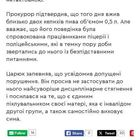
Прокурор підтвердив, що того дня вжив
близько двох келихів пива об’ємом 0,5 л. Але
вважає, що його поведінка була
спровокована працівниками піцерії і
поліцейськими, які в темну пору доби
звертались до нього із безпідставними
питаннями.
Царюк запевняв, що усвідомив допущені
порушення. Він просив не застосувати до
нього найсуворіше дисциплінарне стягнення
і посилався на те, що є єдиним
піклувальником своєї матері, яка є інвалідом
другої групи, а також самостійно виховує
сина.
16
0
20