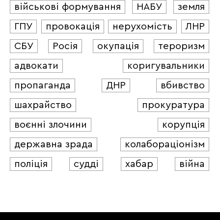
військові формування
НАБУ
земля
ГПУ
провокація
нерухомість
ЛНР
СБУ
Росія
окупація
тероризм
адвокати
коригувальники
пропаганда
ДНР
вбивство
шахрайство
прокуратура
воєнні злочини
корупція
державна зрада
колабораціонізм
поліція
судді
хабар
війна