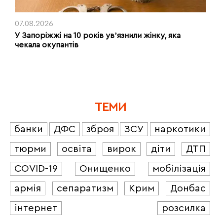
07.08.2026
У Запоріжжі на 10 років увʼязнили жінку, яка
чекала окупантів
ТЕМИ
банки
ДФС
зброя
ЗСУ
наркотики
тюрми
освіта
вирок
діти
ДТП
COVID-19
Онищенко
мобілізація
армія
сепаратизм
Крим
Донбас
інтернет
розсилка