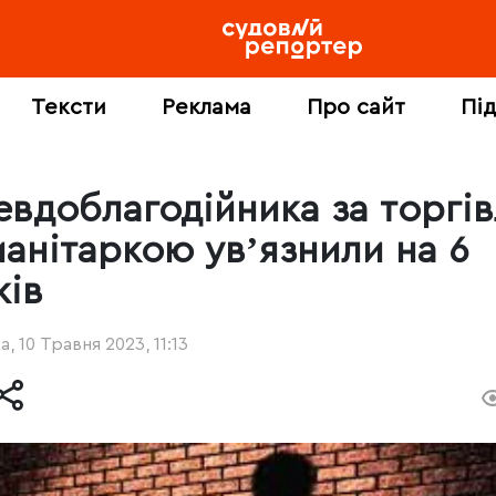
Тексти
Реклама
Про сайт
Пі
евдоблагодійника за торгі
манітаркою увʼязнили на 6
ків
, 10 Травня 2023, 11:13