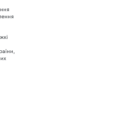
ання
влення
жкі
раїни,
них