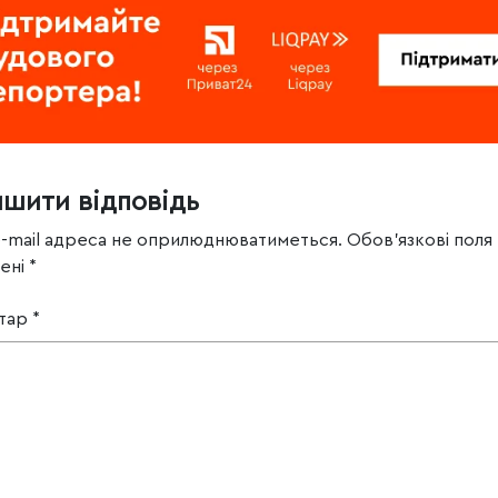
ишити відповідь
e-mail адреса не оприлюднюватиметься.
Обов’язкові поля
чені
*
тар
*