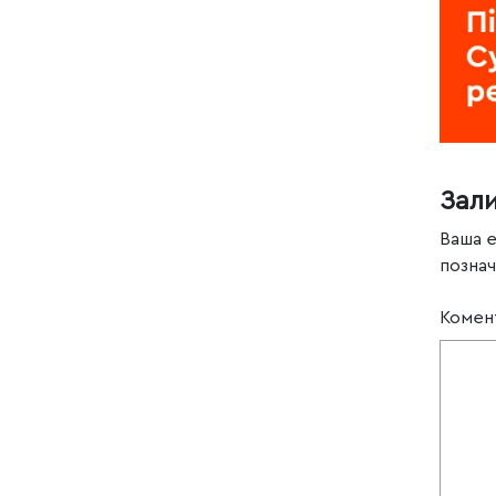
Зал
Ваша 
позна
Комен