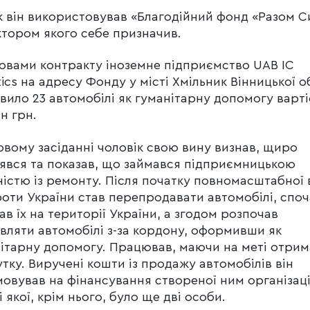
 він використовував «Благодійний фонд «Разом Си
тором якого себе призначив.
овами контракту іноземне підприємство UAB IC
tics на адресу Фонду у місті Хмільник Вінницької о
вило 23 автомобілі як гуманітарну допомогу варт
лн грн.
овому засіданні чоловік свою вину визнав, щиро
явся та показав, що займався підприємницькою
ністю із ремонту. Після початку повномасштабної 
оти України став перепродавати автомобілі, споч
ав їх на території України, а згодом розпочав
вляти автомобілі з-за кордону, оформивши як
ітарну допомогу. Працював, маючи на меті отри
тку. Виручені кошти із продажу автомобілів він
овував на фінансування створеної ним організації
і якої, крім нього, було ще дві особи.