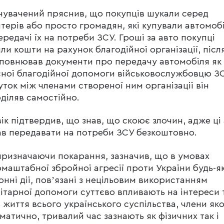
увачений пряснив, що покупців шукали серед
терів або просто громадян, які купували автомобі
ередачі їх на потреби ЗСУ. Гроші за авто покупці
ли кошти на рахунок благодійної організації, післ
аповнював документи про передачу автомобіля як
ної благодійної допомоги військовослужбовцю ЗС
ток між членами створеної ним організації він
діляв самостійно.
ік підтвердив, що знав, що скоює злочин, адже ці
ав передавати на потреби ЗСУ безкоштовно.
призначаючи покарання, зазначив, що в умовах
маштабної збройної агресії проти України будь-як
онні дії, повʼязані з нецільовим використанням
ітарної допомоги суттєво впливають на інтереси 
ь життя всього українського суспільства, члени як
матично, тривалий час зазнають як фізичних так і