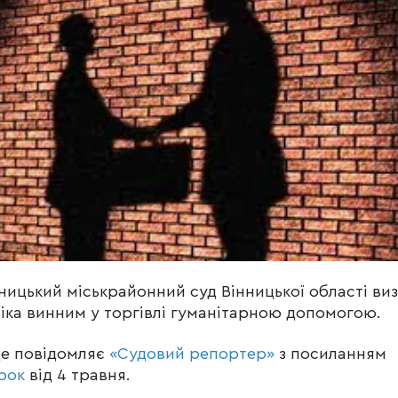
ницький міськрайонний суд Вінницької області ви
іка винним у торгівлі гуманітарною допомогою.
це повідомляє
«Судовий репортер»
з посиланням
рок
від 4 травня.