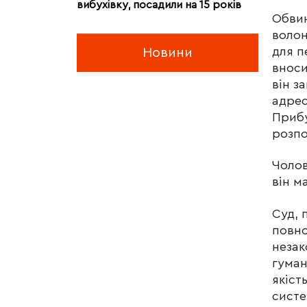
вибухівку, посадили на 15 років
Обвин
волон
для п
Новини
вноси
він з
адрес
Прибу
розпо
Чолов
він м
Суд, 
повно
незак
гуман
якіст
систе