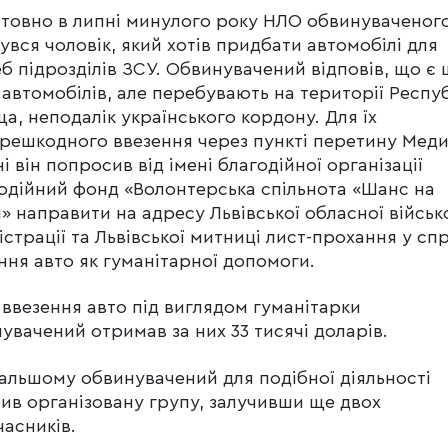
товно в липні минулого року НЛО обвинуваченог
увся чоловік, який хотів придбати автомобілі для
б підрозділів ЗСУ. Обвинувачений відповів, що є 
 автомобілів, але перебувають на території Респу
а, неподалік українського кордону. Для їх
решкодного ввезення через пункті перетину Меди
і він попросив від імені благодійної організації
одійний фонд «Волонтерська спільнота «Шанс на
» направити на адресу Львівської обласної військ
істрації та Львівської митниці лист-прохання у сп
ння авто як гуманітарної допомоги.
 ввезення авто під виглядом гуманітарки
увачений отримав за них 33 тисячі доларів.
альшому обвинувачений для подібної діяльності
ив організовану групу, залучивши ще двох
часників.