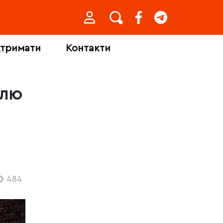
дтримати
Контакти
влю
484