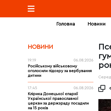
Головна
Новини
Пс
НОВИНИ
гу
19:19
06.08.2026
ро
Російському військовому
оголосили підозру за вербування
дитини
Середа
17:45
06.08.2026
Клірика Донецької єпархії
Української православної
церкви за держзраду посадили
на 15 років