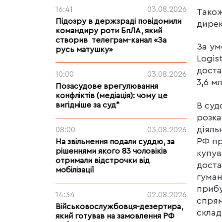
16:41
03.08.2026
Також
Підозру в держзраді повідомили
дирек
командиру роти БпЛА, який
створив телеграм-канал «За
За ум
русь матушку»
Logis
доста
10:00
03.08.2026
3,6 м
Позасудове врегулювання
конфліктів (медіація): чому це
В суд
вигідніше за суд*
розка
діяль
08:00
03.08.2026
РФ пр
На звільнення подали суддю, за
рішеннями якого 83 чоловіків
купув
отримали відстрочки від
доста
мобілізації
гуман
прибу
14:34
02.08.2026
спрям
Військовослужбовця-дезертира,
склад
який готував на замовлення РФ