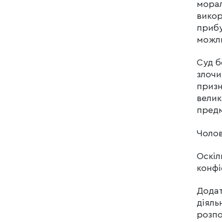
морал
викор
прибу
можли
Суд б
злочи
призн
велик
предм
Чолов
Оскіл
конфі
Додат
діяль
розп