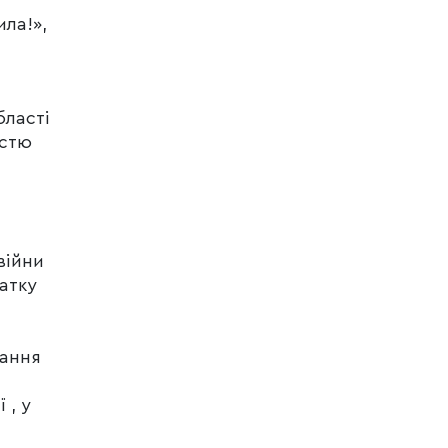
ла!»,
бласті
істю
війни
атку
мання
 , у