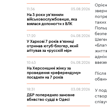
Орієн
11:36
05.08.2026
зверн
На 3 роки увʼязнили
потре
військовослужбовицю, яка
таких
взялася допомогти з ВЛК
Польщ
безпе
17:20
04.08.2026
Шеген
У Харкові 7 років вʼязниці
«Благ
отримав ютуб-блогер, який
життя
агітував за «русскій мір»
адмін
ввезе
10:43
04.08.2026
На Херсонщині жінку за
проведення «референдуму»
Після
посадили на 7 років
обвин
18:31
03.08.2026
У под
ДБР попередило замовне
створ
вбивство судді в Одесі
співу