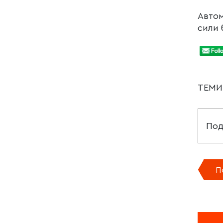
Автом
сили 
ТЕМ
Под
П