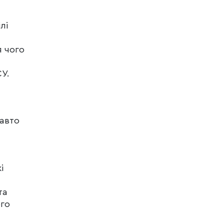
лі
я чого
У.
 авто
і
та
ого