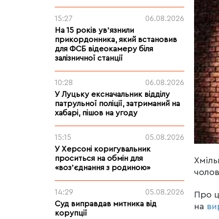
15:27
06.08.2026
На 15 років увʼязнили
прикордонника, який встановив
для ФСБ відеокамеру біля
залізничної станції
10:28
06.08.2026
У Луцьку ексначальник відділу
патрульної поліції, затриманий на
хабарі, пішов на угоду
15:15
05.08.2026
У Херсоні коригувальник
проситься на обмін для
Хміль
«возʼєднання з родиною»
чолов
14:29
05.08.2026
Про 
Суд виправдав митника від
на
ви
корупції