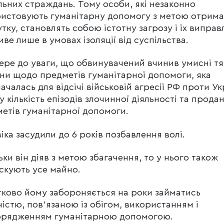
ьних страждань. Тому особи, які незаконно
истовують гуманітарну допомогу з метою отрим
тку, становлять собою істотну загрозу і їх випра
ве лише в умовах ізоляції від суспільства.
ере до уваги, що обвинувачений вчинив умисні тя
ни щодо предметів гуманітарної допомоги, яка
ачалась для відсічі військовій агресії РФ проти Ук
у кількість епізодів злочинної діяльності та прода
етів гуманітарної допомоги.
іка засудили до 6 років позбавлення волі.
ьки він діяв з метою збагачення, то у нього також
скують усе майно.
ково йому забороняється на роки займатись
ністю, повʼязаною із обігом, використанням і
орядженням гуманітарною допомогою.