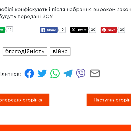
обілі конфіскують і після набрання вироком зако
будуть передані ЗСУ.
16
0
20
20
благодійність
війна
И
ілитися:
опередня сторінка
Наступна сторін