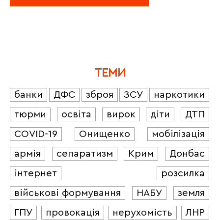
ТЕМИ
банки
ДФС
зброя
ЗСУ
наркотики
тюрми
освіта
вирок
діти
ДТП
COVID-19
Онищенко
мобілізація
армія
сепаратизм
Крим
Донбас
інтернет
розсилка
військові формування
НАБУ
земля
ГПУ
провокація
нерухомість
ЛНР