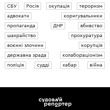
СБУ
Росія
окупація
тероризм
адвокати
коригувальники
пропаганда
ДНР
вбивство
шахрайство
прокуратура
воєнні злочини
корупція
державна зрада
колабораціонізм
поліція
судді
хабар
війна