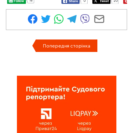
16
0
20
Попередня сторінка