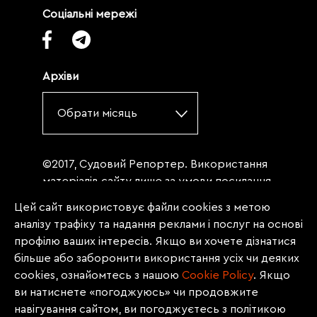
Соціальні мережі
Архіви
Обрати місяць
©2017, Судовий Репортер. Використання
матеріалів сайту лише за умови посилання
(для інтернет-видань - гіперпосилання) на
Цей сайт використовує файли cookies з метою
«Судовий репортер» не нижче третього
аналізу трафіку та надання реклами і послуг на основі
абзацу. Матеріали, щодо яких міститься
профілю ваших інтересів. Якщо ви хочете дізнатися
заборона на повну републікацію
більше або заборонити використання усіх чи деяких
(передрук, копіювання, відтворення або
cookies, ознайомтесь з нашою
Сookie Policy
. Якщо
інше використання), заборонено
ви натиснете «погоджуюсь» чи продовжите
передруковувати без згоди редакції.
навігування сайтом, ви погоджуєтесь з політикою
Матеріали з позначкою PROMOTED, ЗА