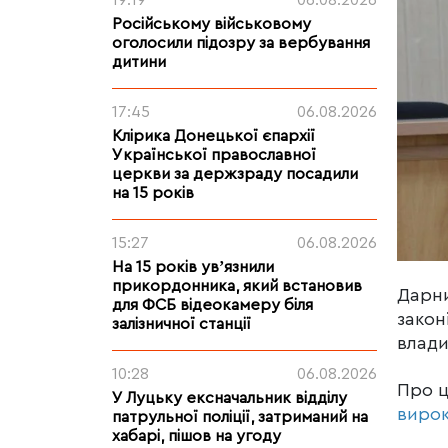
19:19
06.08.2026
Російському військовому
оголосили підозру за вербування
дитини
17:45
06.08.2026
Клірика Донецької єпархії
Української православної
церкви за держзраду посадили
на 15 років
15:27
06.08.2026
На 15 років увʼязнили
прикордонника, який встановив
Дарни
для ФСБ відеокамеру біля
закон
залізничної станції
влади
10:28
06.08.2026
Про 
У Луцьку ексначальник відділу
виро
патрульної поліції, затриманий на
хабарі, пішов на угоду