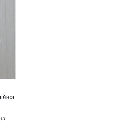
ційної
на