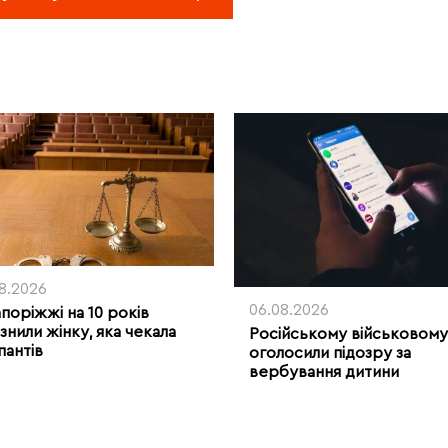
08.2026
06.08.2026
апоріжжі на 10 років
знили жінку, яка чекала
Російському військовому
пантів
оголосили підозру за
вербування дитини