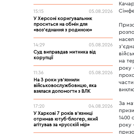
Качар
Сімфе
15:15
05.08.2026
У Херсоні коригувальник
проситься на обмін для
Призо
«возʼєднання з родиною»
розпо
насел
14:29
05.08.2026
зʼєдн
Суд виправдав митника від
війсь
корупції
на те
року 
11:36
05.08.2026
прохо
На 3 роки увʼязнили
части
військовослужбовицю, яка
виклю
взялася допомогти з ВЛК
За ма
17:20
04.08.2026
призи
У Харкові 7 років вʼязниці
1400 
отримав ютуб-блогер, який
року 
агітував за «русскій мір»
призо