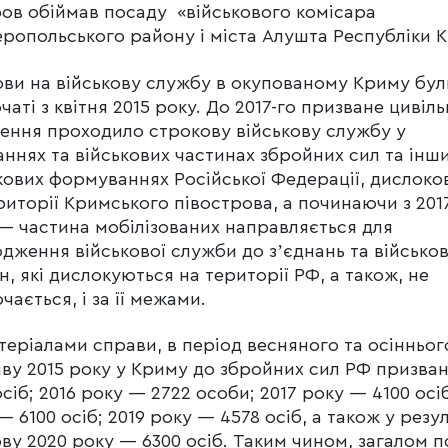
ов обіймав посаду «військового комісара
ропольського району і міста Алушта Республіки 
ви на військову службу в окупованому Криму бул
чаті з квітня 2015 року. До 2017-го призване цивіл
ення проходило строкову військову службу у
аннях та військових частинах збройних сил та інш
кових формуваннях Російської Федерації, дислоко
риторії Кримського півострова, а починаючи з 201
— частина мобілізованих направляється для
дження військової служби до зʼєднань та військо
н, які дислокуються на території РФ, а також, не
чається, і за її межами.
теріалами справи, в період весняного та осінньог
ву 2015 року у Криму до збройних сил РФ призва
осіб; 2016 року — 2722 особи; 2017 року — 4100 осіб
— 6100 осіб; 2019 року — 4578 осіб, а також у резул
ву 2020 року — 6300 осіб. Таким чином, загалом 