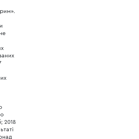
Крим».
и
ьне
их
ваних
7
вих
о
но
; 2018
ьтаті
понад