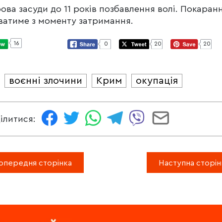
ова засуди до 11 років позбавлення волі. Покаранн
ватиме з моменту затримання.
16
0
20
20
воєнні злочини
Крим
окупація
И
ілитися:
опередня сторінка
Наступна сторін