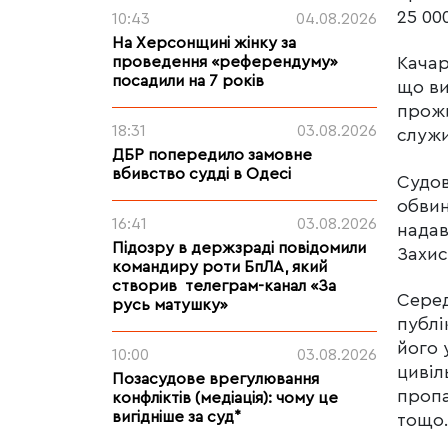
25 000
10:43
04.08.2026
На Херсонщині жінку за
проведення «референдуму»
Качар
посадили на 7 років
що ви
прожи
18:31
03.08.2026
служи
ДБР попередило замовне
вбивство судді в Одесі
Судов
обвин
16:41
03.08.2026
надав
Підозру в держзраді повідомили
Захис
командиру роти БпЛА, який
створив телеграм-канал «За
Серед
русь матушку»
публі
його 
10:00
03.08.2026
цивіл
Позасудове врегулювання
пропа
конфліктів (медіація): чому це
вигідніше за суд*
тощо