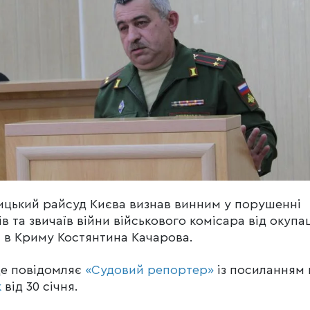
цький райсуд Києва визнав винним у порушенні
ів та звичаїв війни військового комісара від окупа
 в Криму Костянтина Качарова.
це повідомляє
«Судовий репортер»
із посиланням 
к
від 30 січня.