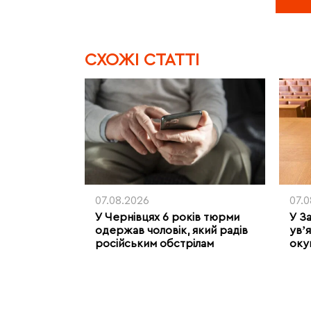
CХОЖІ СТАТТІ
07.08.2026
07.
У Чернівцях 6 років тюрми
У З
одержав чоловік, який радів
увʼя
російським обстрілам
оку