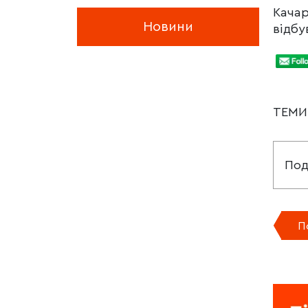
Качар
Новини
відбу
ТЕМ
Под
П