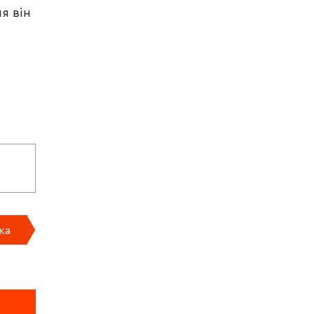
я він
ка