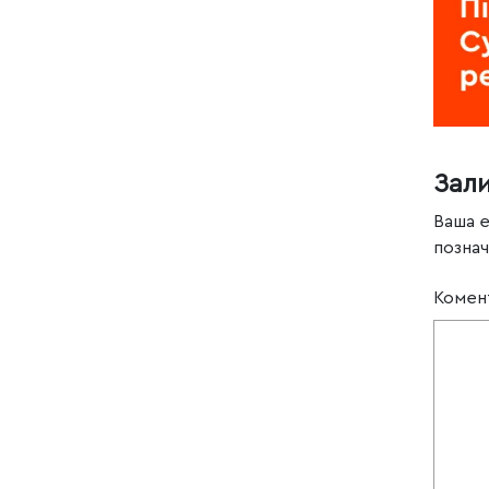
Зал
Ваша 
позна
Комен