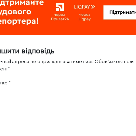
ишити відповідь
e-mail адреса не оприлюднюватиметься.
Обов’язкові поля
чені
*
тар
*