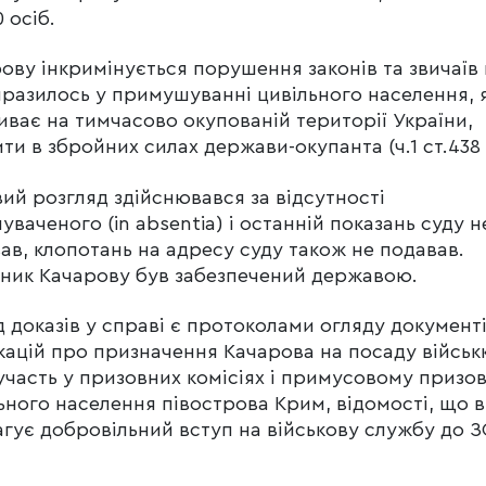
 осіб.
ову інкримінується порушення законів та звичаїв 
разилось у примушуванні цивільного населення, 
ває на тимчасово окупованій території України,
ти в збройних силах держави-окупанта (ч.1 ст.438 
ий розгляд здійснювався за відсутності
уваченого (in absentia) і останній показань суду н
ав, клопотань на адресу суду також не подавав.
ник Качарову був забезпечений державою.
 доказів у справі є протоколами огляду документі
кацій про призначення Качарова на посаду військ
участь у призовних комісіях і примусовому призов
ьного населення півострова Крим, відомості, що в
гує добровільний вступ на військову службу до 
.