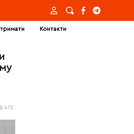
дтримати
Контакти
и
иму
472