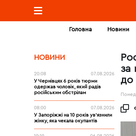
Головна
Новини
Ро
НОВИНИ
за
20:08
07.08.2026
до
У Чернівцях 6 років тюрми
одержав чоловік, який радів
російським обстрілам
Понеді
08:00
07.08.2026
У Запоріжжі на 10 років увʼязнили
жінку, яка чекала окупантів