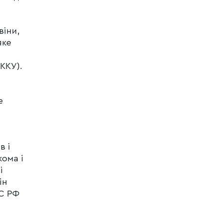
віни,
яке
ККУ).
е
в і
кома і
і
ін
ЗС РФ