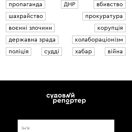
пропаганда
ДНР
вбивство
шахрайство
прокуратура
воєнні злочини
корупція
державна зрада
колабораціонізм
поліція
судді
хабар
війна