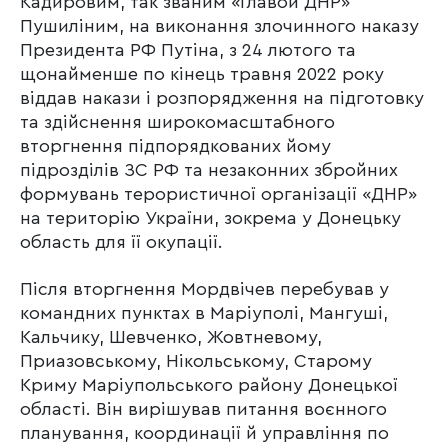
Кадировим, так званим «Главой ДНР»
Пушиліним, на виконання злочинного наказу
Президента РФ Путіна, з 24 лютого та
щонайменше по кінець травня 2022 року
віддав накази і розпорядження на підготовку
та здійснення широкомасштабного
вторгнення підпорядкованих йому
підрозділів ЗС РФ та незаконних збройних
формувань терористичної організації «ДНР»
на територію України, зокрема у Донецьку
область для її окупації.
Після вторгнення Мордвічев перебував у
командних пунктах в Маріуполі, Мангуші,
Кальчику, Шевченко, Жовтневому,
Приазовському, Нікольському, Старому
Криму Маріупольського району Донецької
області. Він вирішував питання воєнного
планування, координації й управління по