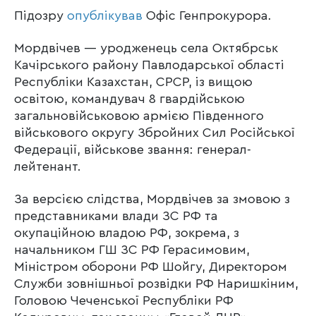
Підозру
опублікував
Офіс Генпрокурора.
Мордвічев — уродженець села Октябрськ
Качірського району Павлодарської області
Республіки Казахстан, СРСР, із вищою
освітою, командувач 8 гвардійською
загальновійськовою армією Південного
військового округу Збройних Сил Російської
Федерації, військове звання: генерал-
лейтенант.
За версією слідства, Мордвічев за змовою з
представниками влади ЗС РФ та
окупаційною владою РФ, зокрема, з
начальником ГШ ЗС РФ Герасимовим,
Міністром оборони РФ Шойгу, Директором
Служби зовнішньої розвідки РФ Наришкіним,
Головою Чеченської Республіки РФ