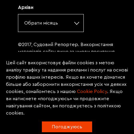
Архіви
Обрати місяць
©2017, Судовий Репортер. Використання
матеріалів сайту лише за умови посилання
(для інтернет-видань - гіперпосилання) на
Цей сайт використовує файли cookies з метою
«Судовий репортер» не нижче третього
аналізу трафіку та надання реклами і послуг на основі
абзацу. Матеріали, щодо яких міститься
профілю ваших інтересів. Якщо ви хочете дізнатися
заборона на повну републікацію
більше або заборонити використання усіх чи деяких
(передрук, копіювання, відтворення або
cookies, ознайомтесь з нашою
Сookie Policy
. Якщо
інше використання), заборонено
ви натиснете «погоджуюсь» чи продовжите
передруковувати без згоди редакції.
навігування сайтом, ви погоджуєтесь з політикою
Матеріали з позначкою PROMOTED, ЗА
cookies.
ПІДТРИМКИ, * публікуються на правах
реклами.
Погоджуюсь