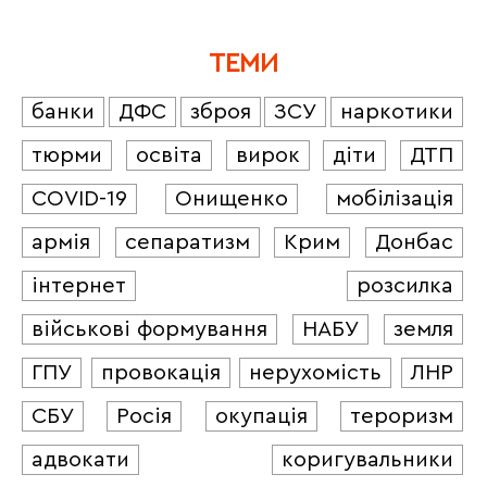
ТЕМИ
банки
ДФС
зброя
ЗСУ
наркотики
тюрми
освіта
вирок
діти
ДТП
COVID-19
Онищенко
мобілізація
армія
сепаратизм
Крим
Донбас
інтернет
розсилка
військові формування
НАБУ
земля
ГПУ
провокація
нерухомість
ЛНР
СБУ
Росія
окупація
тероризм
адвокати
коригувальники