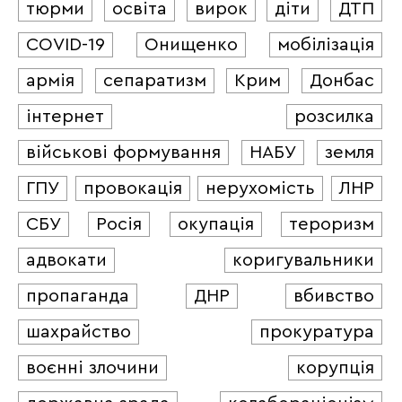
тюрми
освіта
вирок
діти
ДТП
COVID-19
Онищенко
мобілізація
армія
сепаратизм
Крим
Донбас
інтернет
розсилка
військові формування
НАБУ
земля
ГПУ
провокація
нерухомість
ЛНР
СБУ
Росія
окупація
тероризм
адвокати
коригувальники
пропаганда
ДНР
вбивство
шахрайство
прокуратура
воєнні злочини
корупція