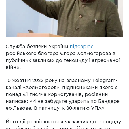
Служба безпеки України
підозрює
російського блогера Єгора Холмогорова в
публічних закликах до геноциду і агресивної
війни.
10 жовтня 2022 року на власному Telegram-
каналі «Холмогоров», підписниками якого є
понад 41 тисяча користувачів, росіянин
написав: «И не забудьте ударить по Бандере
ео Львове. В пятницу, к 80-летию УПА».
Його дії розцінюються як заклик до геноциду
української нації, а саме до її часткового