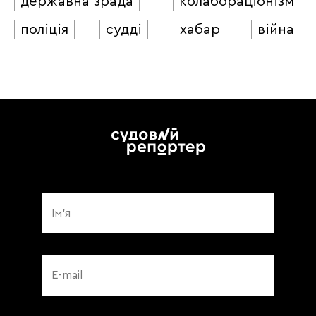
державна зрада
колабораціонізм
поліція
судді
хабар
війна