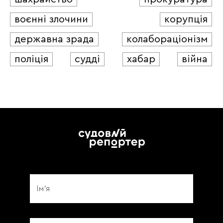
воєнні злочини
корупція
державна зрада
колабораціонізм
поліція
судді
хабар
війна