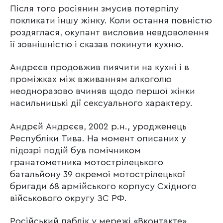
Після того росіянин змусив потерпілу
покликати іншу жінку. Коли остання повністю
роздяглася, окупант висловив невдоволення
її зовнішністю і сказав покинути кухню.
Андрєєв продовжив пиячити на кухні і в
проміжках між вживанням алкоголю
неодноразово вчиняв щодо першої жінки
насильницькі дії сексуального характеру.
Андрєй Андрєєв, 2002 р.н., уродженець
Республіки Тива. На момент описаних у
підозрі подій був помічником
гранатометника мотострілецького
батальйону 39 окремої мотострілецької
бригади 68 армійського корпусу Східного
військового округу ЗС РФ.
Російський паблік у мережі «Вконтакте»