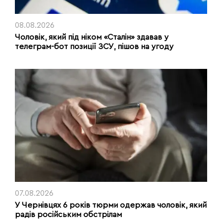
08.08.2026
Чоловік, який під ніком «Сталін» здавав у
телеграм-бот позиції ЗСУ, пішов на угоду
07.08.2026
У Чернівцях 6 років тюрми одержав чоловік, який
радів російським обстрілам