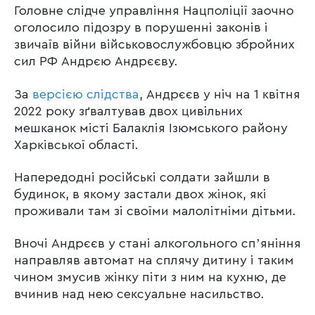
Головне слідче управління Нацполіції заочно
оголосило підозру в порушенні законів і
звичаїв війни військовослужбовцю збройних
сил РФ Андрєю Андрєєву.
За
версією слідства
, Андрєєв у ніч на 1 квітня
2022 року зґвалтував двох цивільних
мешканок місті Балаклія Ізюмського району
Харківської області.
Напередодні російські солдати зайшли в
будинок, в якому застали двох жінок, які
проживали там зі своїми малолітніми дітьми.
Вночі Андрєєв у стані алкогольного спʼяніння
направляв автомат на сплячу дитину і таким
чином змусив жінку піти з ним на кухню, де
вчинив над нею сексуальне насильство.