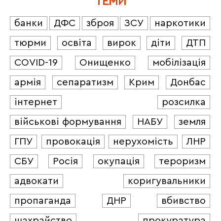
ТЕМИ
банки
ДФС
зброя
ЗСУ
наркотики
тюрми
освіта
вирок
діти
ДТП
COVID-19
Онищенко
мобілізація
армія
сепаратизм
Крим
Донбас
інтернет
розсилка
військові формування
НАБУ
земля
ГПУ
провокація
нерухомість
ЛНР
СБУ
Росія
окупація
тероризм
адвокати
коригувальники
пропаганда
ДНР
вбивство
шахрайство
прокуратура