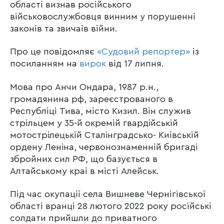
області визнав російського
військовослужбовця винним у порушенні
законів та звичаїв війни.
Про це повідомляє
«Судовий репортер»
із
посиланням на
вирок
від 17 липня.
Мова про Анчи Ондара, 1987 р.н.,
громадянина рф, зареєстрованого в
Республіці Тива, місто Кизил. Він служив
стрільцем у 35-й окремій гвардiйській
мотострiлецькій Сталiнградсько- Київській
ордену Ленiна, червонознаменній бригаді
збройних сил РФ, що базується в
Алтайському краї в місті Алейськ.
Під час окупації села Вишневе Чернігівської
області вранці 28 лютого 2022 року російські
солдати прийшли до приватного