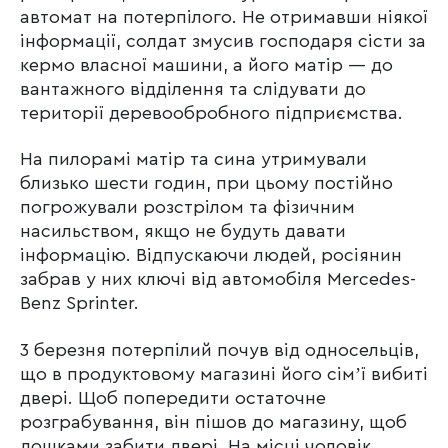
автомат на потерпілого. Не отримавши ніякої
інформації, солдат змусив господаря сісти за
кермо власної машини, а його матір — до
вантажного відділення та слідувати до
території деревообробного підприємства.
На пилорамі матір та сина утримували
близько шести годин, при цьому постійно
погрожували розстрілом та фізичним
насильством, якщо не будуть давати
інформацію. Відпускаючи людей, росіянин
забрав у них ключі від автомобіля Mercedes-
Benz Sprinter.
3 березня потерпілий почув від односельців,
що в продуктовому магазині його сімʼї вибиті
двері. Щоб попередити остаточне
розграбування, він пішов до магазину, щоб
дошками забити двері. На місці чоловік