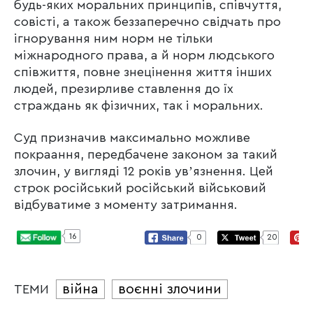
будь-яких моральних принципів, співчуття,
совісті, а також беззаперечно свідчать про
ігнорування ним норм не тільки
міжнародного права, а й норм людського
співжиття, повне знецінення життя інших
людей, презирливе ставлення до їх
страждань як фізичних, так і моральних.
Суд призначив максимально можливе
покраання, передбачене законом за такий
злочин, у вигляді 12 років увʼязнення. Цей
строк російський російський військовий
відбуватиме з моменту затримання.
16
0
20
війна
воєнні злочини
ТЕМИ