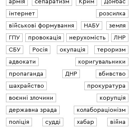
армія
сепаратизм
Крим
Донбас
інтернет
розсилка
військові формування
НАБУ
земля
ГПУ
провокація
нерухомість
ЛНР
СБУ
Росія
окупація
тероризм
адвокати
коригувальники
пропаганда
ДНР
вбивство
шахрайство
прокуратура
воєнні злочини
корупція
державна зрада
колабораціонізм
поліція
судді
хабар
війна