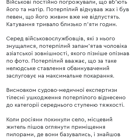
Військові постійно погрожували, що вбʼють
його та матір. Потерпілий відчував жах і був
певен, що його живим вже не відпустять.
Катування тривало близько пʼяти годин.
Серед військовослужбовців, які з нього
знущалися, потерпілий запамʼятав чоловіка
азіатської зовнішності, якого пізніше опізнав
по фото. Потерпілий вважає, що за таке
нелюдське ставлення обвинувачений
заслуговує на максимальне покарання.
Висновком судово-медичної експертизи
тілесні ушкодження потерпілого віднесено
до категорії середнього ступеню тяжкості.
Коли росіяни покинули село, місцевий
житель пішов оглянути приміщення
пилорами, де вони базувались, і знайшов