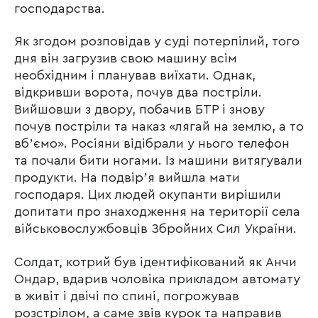
господарства.
Як згодом розповідав у суді потерпілий, того
дня він загрузив свою машину всім
необхідним і планував виїхати. Однак,
відкривши ворота, почув два постріли.
Вийшовши з двору, побачив БТР і знову
почув постріли та наказ «лягай на землю, а то
вбʼємо». Росіяни відібрали у нього телефон
та почали бити ногами. Із машини витягували
продукти. На подвірʼя вийшла мати
господаря. Цих людей окупанти вирішили
допитати про знаходження на території села
військовослужбовців Збройних Сил України.
Солдат, котрий був ідентифікований як Анчи
Ондар, вдарив чоловіка прикладом автомату
в живіт і двічі по спині, погрожував
розстрілом, а саме звів курок та направив