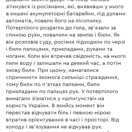
зіткнувся із росіянами, які, виявивши у нього
в кишені акумуляторні батарейки, під дулами
автоматів, повели його на лісопилку.
Потерпілого роздягли до гола, звʼязали за
спиною руки, повалили на землю і били. Як
він розповів суду, росіяни підходили по черзі
і били палицями, прикладами, руками та
ногами. Коли він втрачав свідомість, на нього
лили воду і залишали на деякий час, а потім
знову били. При цьому, намагалися
спричинити якомога сильніші страждання,
тому били по пʼятках палками, били
прикладами по пальцях рук. У потерпілого
вимагали зізнатися у «шпигунстві» на
користь України. В якийсь момент він
перестав відчувати біль і певною мірою
втратив орієнтування в часі і просторі. Від
холоду і звʼязування не відчував рук.