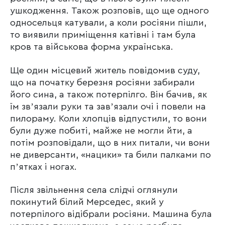
ушкодження. Також розповів, що ще одного
односельця катували, а коли росіяни пішли,
то виявили приміщення катівні і там була
кров та військова форма українська.
Ще один місцевий житель повідомив суду,
що на початку березня росіяни забирали
його сина, а також потерпілго. Він бачив, як
їм звʼязали руки та завʼязали очі і повели на
пилораму. Коли хлопців відпустили, то вони
були дуже побиті, майже не могли йти, а
потім розповідали, що в них питали, чи вони
не диверсанти, «нацики» та били палками по
пʼятках і ногах.
Після звільнення села слідчі оглянули
покинутий білий Мерседес, який у
потерпілого відібрали росіяни. Машина була