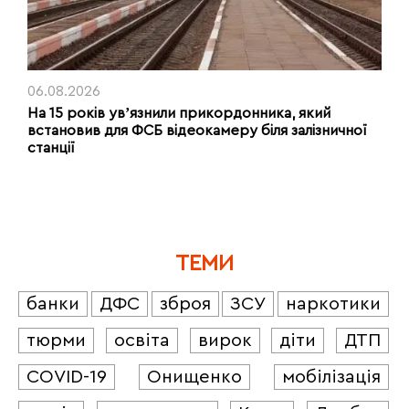
06.08.2026
На 15 років увʼязнили прикордонника, який
встановив для ФСБ відеокамеру біля залізничної
станції
ТЕМИ
банки
ДФС
зброя
ЗСУ
наркотики
тюрми
освіта
вирок
діти
ДТП
COVID-19
Онищенко
мобілізація