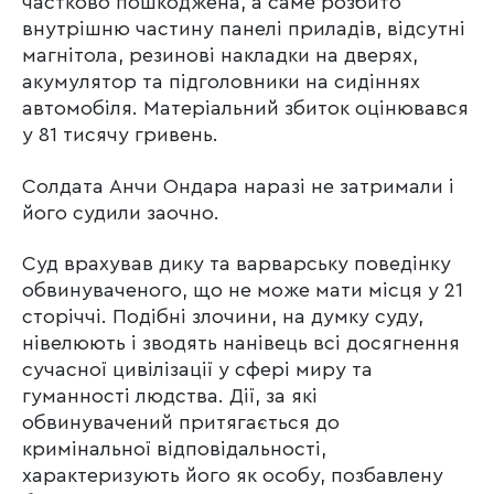
частково пошкоджена, а саме розбито
внутрішню частину панелі приладів, відсутні
магнітола, резинові накладки на дверях,
акумулятор та підголовники на сидіннях
автомобіля. Матеріальний збиток оцінювався
у 81 тисячу гривень.
Солдата Анчи Ондара наразі не затримали і
його судили заочно.
Суд врахував дику та варварську поведінку
обвинуваченого, що не може мати місця у 21
сторіччі. Подібні злочини, на думку суду,
нівелюють і зводять нанівець всі досягнення
сучасної цивілізації у сфері миру та
гуманності людства. Дії, за які
обвинувачений притягається до
кримінальної відповідальності,
характеризують його як особу, позбавлену