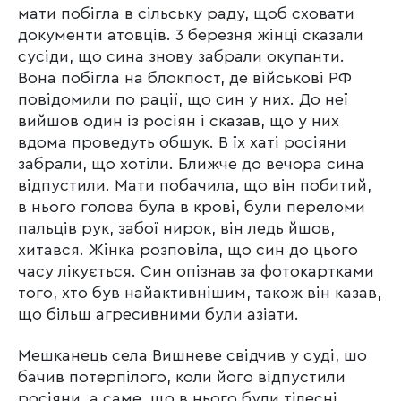
мати побігла в сільську раду, щоб сховати
документи атовців. 3 березня жінці сказали
сусіди, що сина знову забрали окупанти.
Вона побігла на блокпост, де військові РФ
повідомили по рації, що син у них. До неї
вийшов один із росіян і сказав, що у них
вдома проведуть обшук. В їх хаті росіяни
забрали, що хотіли. Ближче до вечора сина
відпустили. Мати побачила, що він побитий,
в нього голова була в крові, були переломи
пальців рук, забої нирок, він ледь йшов,
хитався. Жінка розповіла, що син до цього
часу лікується. Син опізнав за фотокартками
того, хто був найактивнішим, також він казав,
що більш агресивними були азіати.
Мешканець села Вишневе свідчив у суді, шо
бачив потерпілого, коли його відпустили
росіяни, а саме, що в нього були тілесні