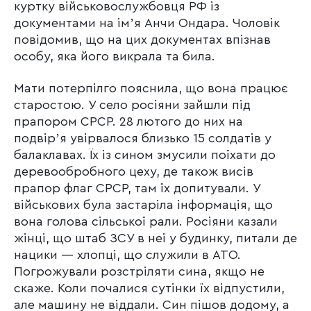
куртку військовослужбовця РФ із
документами на імʼя Анчи Ондара. Чоловік
повідомив, що на цих документах впізнав
особу, яка його викрала та била.
Мати потерпілго пояснила, що вона працює
старостою. У село росіяни зайшли під
прапором СРСР. 28 лютого до них на
подвірʼя увірвалося близько 15 солдатів у
балаклавах. Їх із сином змусили поїхати до
деревообробного цеху, де також висів
прапор флаг СРСР, там їх допитували. У
військових була застаріла інформація, що
вона голова сільської рали. Росіяни казали
жінці, що штаб ЗСУ в неї у будинку, питали де
нацики — хлопці, що служили в АТО.
Погрожували розстріляти сина, якщо не
скаже. Коли почалися сутінки їх відпустили,
але машину не віддали. Син пішов додому, а