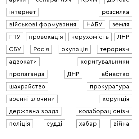
інтернет
розсилка
військові формування
НАБУ
земля
ГПУ
провокація
нерухомість
ЛНР
СБУ
Росія
окупація
тероризм
адвокати
коригувальники
пропаганда
ДНР
вбивство
шахрайство
прокуратура
воєнні злочини
корупція
державна зрада
колабораціонізм
поліція
судді
хабар
війна