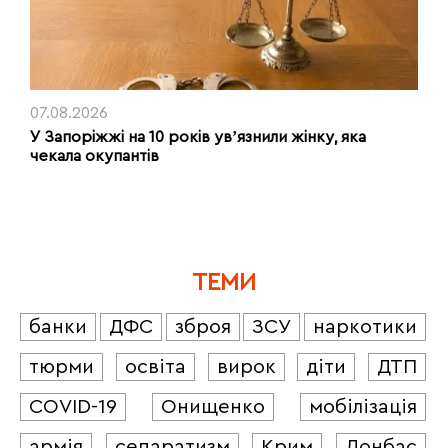
07.08.2026
У Запоріжжі на 10 років увʼязнили жінку, яка
чекала окупантів
ТЕМИ
банки
ДФС
зброя
ЗСУ
наркотики
тюрми
освіта
вирок
діти
ДТП
COVID-19
Онищенко
мобілізація
армія
сепаратизм
Крим
Донбас