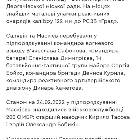
Дергачівської міської ради. На місцях
знайшли металеві уламки реактивних
снарядів калібру 122 мм до РСЗВ «Град».
Салявін та Маскієв перебували у
підпорядкуванні командира вогневого
взводу В’ячеслава Сафонова, командира
батареї Станіслава Димитрієва, 1-ї
батальйонно-тактичної групи майора Сергія
Бойко, командира бригади Дениса Курила,
командира реактивного артилерійського
дивізіону Динара Хаметова.
Станом на 24.02.2022 у підпорядкуванні
Маскієва знаходились військовослужбовці
200 ОМБР: старший наводчик Кирило Тасоєв
і водій Олександр Бобикін.
У підпорядкуванні Салявіна перебували