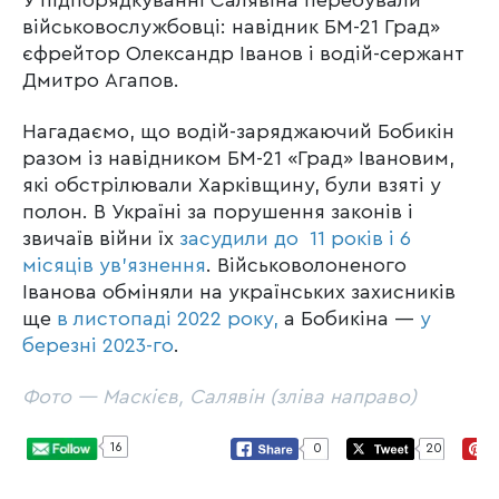
військовослужбовці: навідник БМ-21 Град»
єфрейтор Олександр Іванов і водій-сержант
Дмитро Агапов.
Нагадаємо, що водій-заряджаючий Бобикін
разом із навідником БМ-21 «Град» Івановим,
які обстрілювали Харківщину, були взяті у
полон. В Україні за порушення законів і
звичаїв війни їх
засудили до 11 років і 6
місяців ув’язнення
. Військоволоненого
Іванова обміняли на українських захисників
ще
в листопаді 2022 року,
а Бобикіна —
у
березні 2023-го
.
Фото — Маскієв, Салявін (зліва направо)
16
0
20