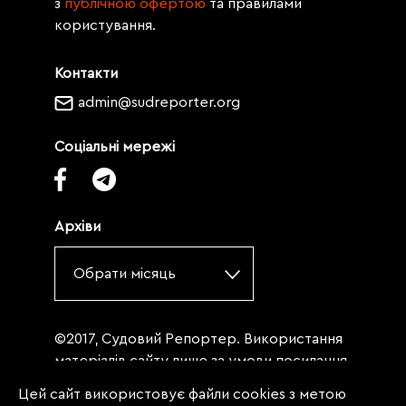
з
публічною офертою
та правилами
користування.
Контакти
admin@sudreporter.org
Соціальні мережі
Архіви
Обрати місяць
©2017, Судовий Репортер. Використання
матеріалів сайту лише за умови посилання
(для інтернет-видань - гіперпосилання) на
Цей сайт використовує файли cookies з метою
«Судовий репортер» не нижче третього