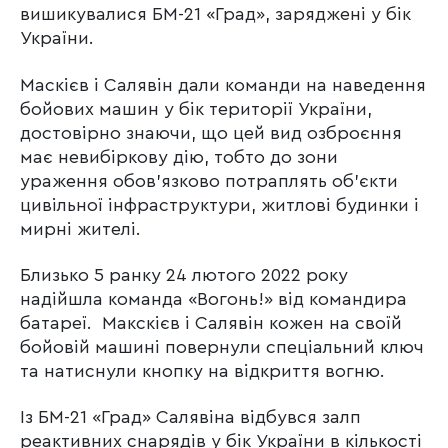
вишикувалися БМ-21 «Град», заряджені у бік
України.
Маскієв і Салявін дали команди на наведення
бойових машин у бік території України,
достовірно знаючи, що цей вид озброєння
має невибіркову дію, тобто до зони
ураження обов’язково потраплять об’єкти
цивільної інфраструктури, житлові будинки і
мирні жителі.
Близько 5 ранку 24 лютого 2022 року
надійшла команда «Вогонь!» від командира
батареї. Макскієв і Салявін кожен на своїй
бойовій машині повернули спеціальний ключ
та натиснули кнопку на відкриття вогню.
Із БМ-21 «Град» Салявіна відбувся залп
реактивних снарядів у бік України в кількості