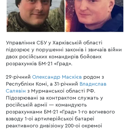
Управління СБУ у Харківській області
підозрює у порушенні законів і звичаїв війни
двох російських командирів бойових
розрахунків БМ-21 «Град».
29-річний
Олександр Маскієв
родом з
Республіки Комі, а 31-річний
Владислав
Салявін
з Мурманської області РФ.
Підозрювані за контрактом служать у
російській армії — командують
розрахунками БМ-21 «Град» 1-го вогневого
взводу 1-ої артилерійської батареї
реактивного дивізіону 200-ої окремої