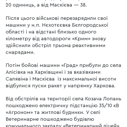
20 одиниць, а від Маскієва — 38.
Після цього військові перезарядили свої
машини у н.п. Нєхотєєвка Бєлгородської
області і на відстані близько одного
кілометру від автодороги «Крим» знову
здійснили обстріл трьома реактивними
снарядами.
Потім бойові машини «Град» прибули до села
Алісівка на Харківщині і за вказівками
Салявіна і Маскієва із максимальної висоти
відбулися пуски ракет у напрямку Харкова.
Від обстрілів на території села Козача Лопань
пошкоджено електричну підстанцію 35/10 кВ
«Агроном» та житлові будинки. У селі
Ветеринарне пошкоджено будівлю
комунального закладу «Ветеринарний ліцей»