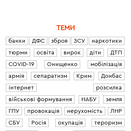
ТЕМИ
банки
ДФС
зброя
ЗСУ
наркотики
тюрми
освіта
вирок
діти
ДТП
COVID-19
Онищенко
мобілізація
армія
сепаратизм
Крим
Донбас
інтернет
розсилка
військові формування
НАБУ
земля
ГПУ
провокація
нерухомість
ЛНР
СБУ
Росія
окупація
тероризм