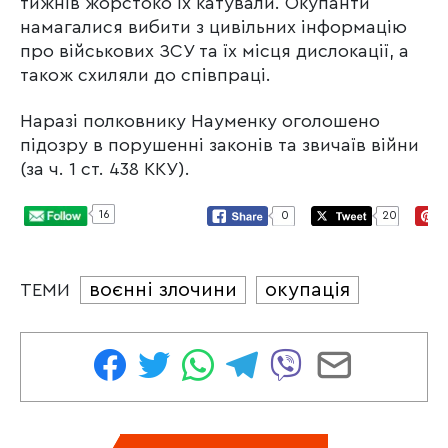
тижнів жорстоко їх катували. Окупанти
намагалися вибити з цивільних інформацію
про військових ЗСУ та їх місця дислокації, а
також схиляли до співпраці.
Наразі полковнику Науменку оголошено
підозру в порушенні законів та звичаїв війни
(за ч. 1 ст. 438 ККУ).
16
0
20
воєнні злочини
окупація
ТЕМИ