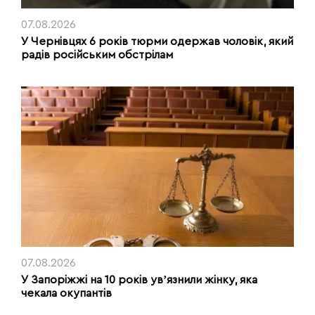
07.08.2026
У Чернівцях 6 років тюрми одержав чоловік, який
радів російським обстрілам
07.08.2026
У Запоріжжі на 10 років увʼязнили жінку, яка
чекала окупантів