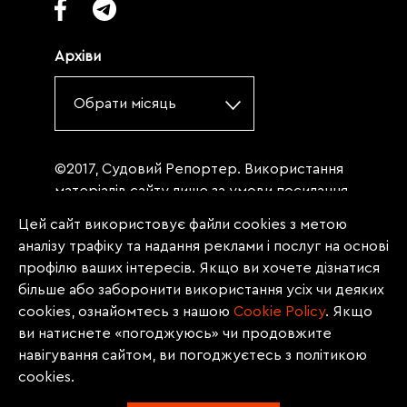
Архіви
Обрати місяць
©2017, Судовий Репортер. Використання
матеріалів сайту лише за умови посилання
(для інтернет-видань - гіперпосилання) на
Цей сайт використовує файли cookies з метою
«Судовий репортер» не нижче третього
аналізу трафіку та надання реклами і послуг на основі
абзацу. Матеріали, щодо яких міститься
профілю ваших інтересів. Якщо ви хочете дізнатися
заборона на повну републікацію
більше або заборонити використання усіх чи деяких
(передрук, копіювання, відтворення або
cookies, ознайомтесь з нашою
Сookie Policy
. Якщо
інше використання), заборонено
ви натиснете «погоджуюсь» чи продовжите
передруковувати без згоди редакції.
навігування сайтом, ви погоджуєтесь з політикою
Матеріали з позначкою PROMOTED, ЗА
cookies.
ПІДТРИМКИ, * публікуються на правах