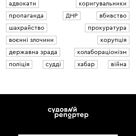
адвокати
коригувальники
пропаганда
ДНР
вбивство
шахрайство
прокуратура
воєнні злочини
корупція
державна зрада
колабораціонізм
поліція
судді
хабар
війна