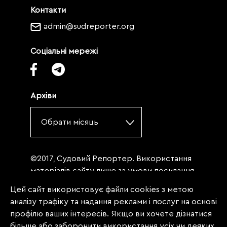
Контакти
admin@sudreporter.org
Соціальні мережі
Архіви
Обрати місяць
©2017, Судовий Репортер. Використання
матеріалів сайту лише за умови посилання
(для інтернет-видань - гіперпосилання) на
Цей сайт використовує файли cookies з метою
«Судовий репортер» не нижче третього
аналізу трафіку та надання реклами і послуг на основі
абзацу. Матеріали, щодо яких міститься
профілю ваших інтересів. Якщо ви хочете дізнатися
заборона на повну републікацію
більше або заборонити використання усіх чи деяких