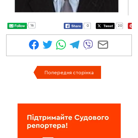
16
0
20
Попередня сторінка