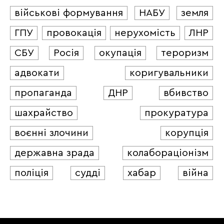
військові формування
НАБУ
земля
ГПУ
провокація
нерухомість
ЛНР
СБУ
Росія
окупація
тероризм
адвокати
коригувальники
пропаганда
ДНР
вбивство
шахрайство
прокуратура
воєнні злочини
корупція
державна зрада
колабораціонізм
поліція
судді
хабар
війна