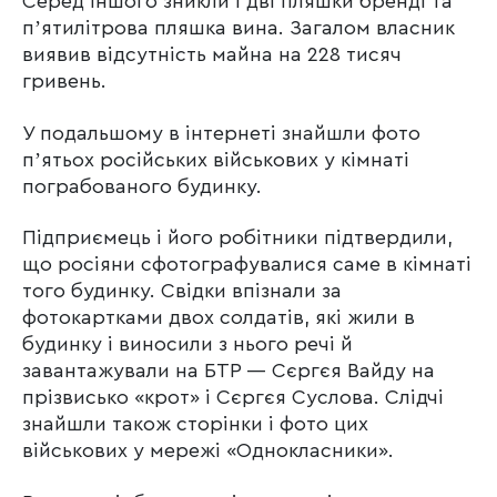
Серед іншого зникли і дві пляшки бренді та
пʼятилітрова пляшка вина. Загалом власник
виявив відсутність майна на 228 тисяч
гривень.
У подальшому в інтернеті знайшли фото
пʼятьох російських військових у кімнаті
пограбованого будинку.
Підприємець і його робітники підтвердили,
що росіяни сфотографувалися саме в кімнаті
того будинку. Свідки впізнали за
фотокартками двох солдатів, які жили в
будинку і виносили з нього речі й
завантажували на БТР — Сєргєя Вайду на
прізвисько «крот» і Сєргєя Суслова. Слідчі
знайшли також сторінки і фото цих
військових у мережі «Однокласники».