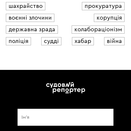
шахрайство
прокуратура
воєнні злочини
корупція
державна зрада
колабораціонізм
поліція
судді
хабар
війна