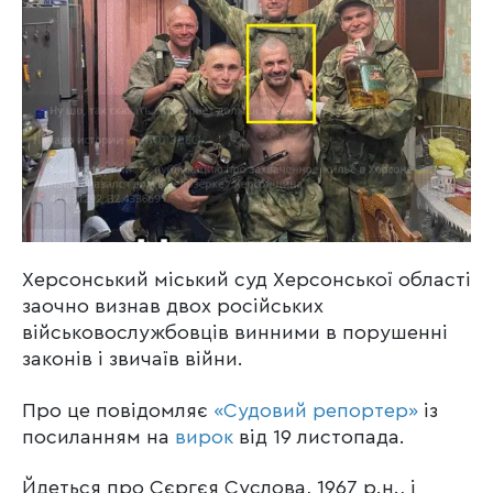
Херсонський міський суд Херсонської області
заочно визнав двох російських
військовослужбовців винними в порушенні
законів і звичаїв війни.
Про це повідомляє
«Судовий репортер»
із
посиланням на
вирок
від 19 листопада.
Йдеться про Сєргєя Суслова, 1967 р.н., і