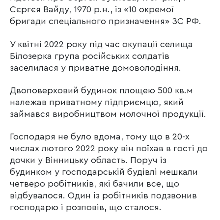
Сєргєя Вайду, 1970 р.н., із «10 окремої
бригади спеціального призначення» ЗС РФ.
У квітні 2022 року під час окупації селища
Білозерка група російських солдатів
заселилася у приватне домоволодіння.
Двоповерховий будинок площею 500 кв.м
належав приватному підприємцю, який
займався виробництвом молочної продукції.
Господаря не було вдома, тому що в 20-х
числах лютого 2022 року він поїхав в гості до
дочки у Вінницьку область. Поруч із
будинком у господарській будівлі мешкали
четверо робітників, які бачили все, що
відбувалося. Один із робітників подзвонив
господарю і розповів, що сталося.