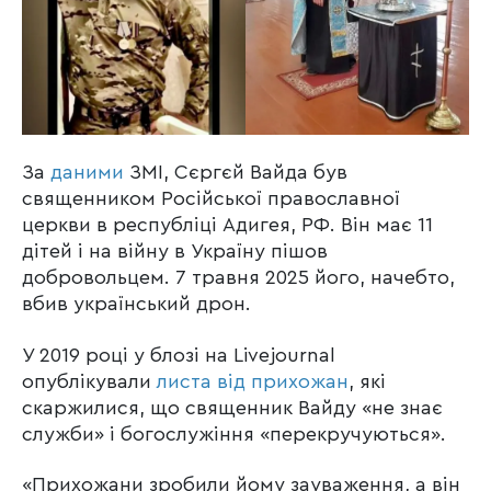
За
даними
ЗМІ, Сєргєй Вайда був
священником Російської православної
церкви в республіці Адигея, РФ. Він має 11
дітей і на війну в Україну пішов
добровольцем. 7 травня 2025 його, начебто,
вбив український дрон.
У 2019 році у блозі на Livejournal
опублікували
листа від прихожан
, які
скаржилися, що священник Вайду «не знає
служби» і богослужіння «перекручуються».
«Прихожани зробили йому зауваження, а він