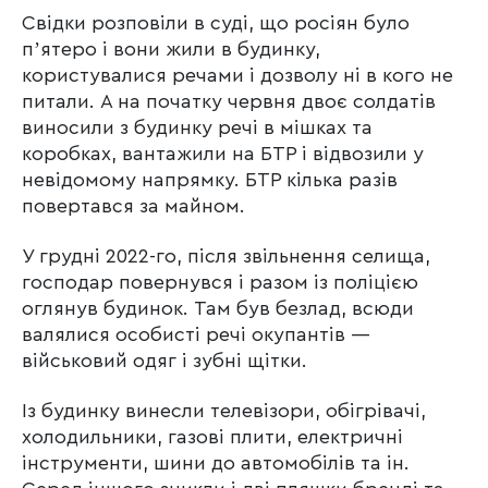
Свідки розповіли в суді, що росіян було
пʼятеро і вони жили в будинку,
користувалися речами і дозволу ні в кого не
питали. А на початку червня двоє солдатів
виносили з будинку речі в мішках та
коробках, вантажили на БТР і відвозили у
невідомому напрямку. БТР кілька разів
повертався за майном.
У грудні 2022-го, після звільнення селища,
господар повернувся і разом із поліцією
оглянув будинок. Там був безлад, всюди
валялися особисті речі окупантів —
військовий одяг і зубні щітки.
Із будинку винесли телевізори, обігрівачі,
холодильники, газові плити, електричні
інструменти, шини до автомобілів та ін.