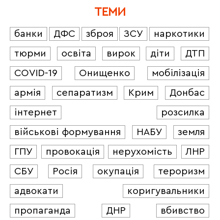
ТЕМИ
банки
ДФС
зброя
ЗСУ
наркотики
тюрми
освіта
вирок
діти
ДТП
COVID-19
Онищенко
мобілізація
армія
сепаратизм
Крим
Донбас
інтернет
розсилка
військові формування
НАБУ
земля
ГПУ
провокація
нерухомість
ЛНР
СБУ
Росія
окупація
тероризм
адвокати
коригувальники
пропаганда
ДНР
вбивство