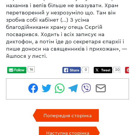
нахамив і велів більше не вказувати. Храм
перетворений у незрозуміло що. Там він
зробив собі кабінет (…) З усіма
благодійниками храму отець Сєргій
посварився. Ходить і всіх записує на
диктофон, а потім їде до секретаря єпархії і
пише доноси на священників і прихожан», —
йшлося у листі.
16
0
20
Попередня сторінка
Наступна сторінка