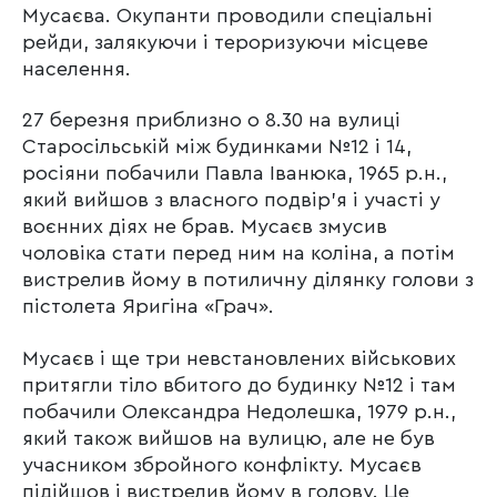
Мусаєва. Окупанти проводили спеціальні
рейди, залякуючи і тероризуючи місцеве
населення.
27 березня приблизно о 8.30 на вулиці
Старосільській між будинками №12 і 14,
росіяни побачили Павла Іванюка, 1965 р.н.,
який вийшов з власного подвір’я і участі у
воєнних діях не брав. Мусаєв змусив
чоловіка стати перед ним на коліна, а потім
вистрелив йому в потиличну ділянку голови з
пістолета Яригіна «Грач».
Мусаєв і ще три невстановлених військових
притягли тіло вбитого до будинку №12 і там
побачили Олександра Недолешка, 1979 р.н.,
який також вийшов на вулицю, але не був
учасником збройного конфлікту. Мусаєв
підійшов і вистрелив йому в голову. Це