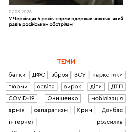
07.08.2026
У Чернівцях 6 років тюрми одержав чоловік, який
радів російським обстрілам
ТЕМИ
банки
ДФС
зброя
ЗСУ
наркотики
тюрми
освіта
вирок
діти
ДТП
COVID-19
Онищенко
мобілізація
армія
сепаратизм
Крим
Донбас
інтернет
розсилка