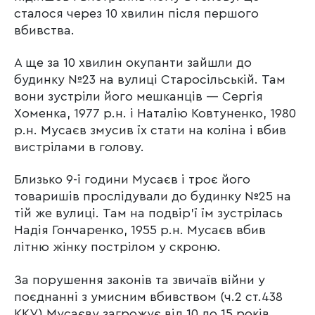
сталося через 10 хвилин після першого
вбивства.
А ще за 10 хвилин окупанти зайшли до
будинку №23 на вулиці Старосільській. Там
вони зустріли його мешканців — Сергія
Хоменка, 1977 р.н. і Наталію Ковтуненко, 1980
р.н. Мусаєв змусив їх стати на коліна і вбив
вистрілами в голову.
Близько 9-ї години Мусаєв і троє його
товаришів прослідували до будинку №25 на
тій же вулиці. Там на подвір’ї їм зустрілась
Надія Гончаренко, 1955 р.н. Мусаєв вбив
літню жінку пострілом у скроню.
За порушення законів та звичаїв війни у
поєднанні з умисним вбивством (ч.2 ст.438
ККУ) Мусаєву загрожує від 10 до 15 років