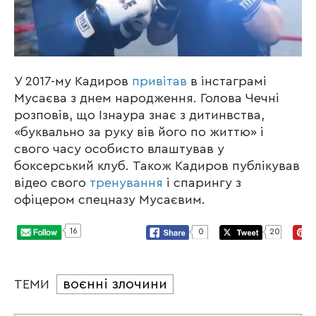
У 2017-му Кадиров
привітав
в інстаграмі
Мусаєва з днем народження. Голова Чечні
розповів, що Ізнаура знає з дитинвства,
«буквально за руку вів його по життю» і
свого часу особисто влаштував у
боксерський клуб. Також Кадиров публікував
відео свого
тренування
і спарингу з
офіцером спецназу Мусаєвим.
16
0
20
воєнні злочини
ТЕМИ