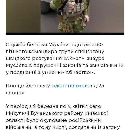
Служба безпеки України підозрює 30-
літнього командира групи спецзагону
швидкого реагування «Ахмат» Ізнаура
Мусаєва в порушенні законів та звичаїв війни
у поєднанні з умисним вбивством.
Про це йдеться у
тексті підозри
від 25
серпня.
У період з 2 березня по 4 квітня село
Микуличі Бучанського району Київської
області було окуповане російськими
військами, в тому числі, солдатами із загону