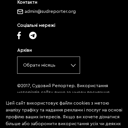
Контакти
admin@sudreporter.org
Соціальні мережі
Архіви
Обрати місяць
©2017, Судовий Репортер. Використання
матеріалів сайту лише за умови посилання
(для інтернет-видань - гіперпосилання) на
Цей сайт використовує файли cookies з метою
«Судовий репортер» не нижче третього
аналізу трафіку та надання реклами і послуг на основі
абзацу. Матеріали, щодо яких міститься
профілю ваших інтересів. Якщо ви хочете дізнатися
заборона на повну републікацію
більше або заборонити використання усіх чи деяких
(передрук, копіювання, відтворення або