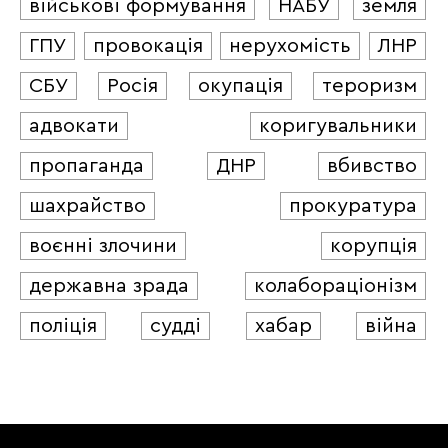
військові формування
НАБУ
земля
ГПУ
провокація
нерухомість
ЛНР
СБУ
Росія
окупація
тероризм
адвокати
коригувальники
пропаганда
ДНР
вбивство
шахрайство
прокуратура
воєнні злочини
корупція
державна зрада
колабораціонізм
поліція
судді
хабар
війна