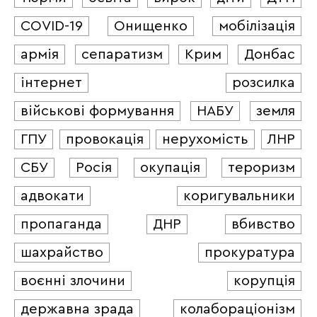
COVID-19
Онищенко
мобілізація
армія
сепаратизм
Крим
Донбас
інтернет
розсилка
військові формування
НАБУ
земля
ГПУ
провокація
нерухомість
ЛНР
СБУ
Росія
окупація
тероризм
адвокати
коригувальники
пропаганда
ДНР
вбивство
шахрайство
прокуратура
воєнні злочини
корупція
державна зрада
колабораціонізм