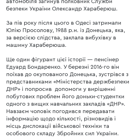
автомобіля загинув полковник Служби
безпеки України Олександр Хараберюш.
За пів року після цього в Одесі затримали
Юлію Просолову, 1988 р.н. із Донецька, яка,
за версією слідства, заклала вибухівку в
машину Хараберюша.
Ще один фігурант цієї історії — пенсінер
Едуард Бондаренко. У березні 2016-го він
поїхав до окупованого Донецька, зустрівся з
представниками «Міністерства держбезпеки
ДНР» і попросив допомоги у вирішенні
побутових проблем його доньки-студентки
одного з вищих навчальних закладів «ДНР».
Навзаєм чоловік погодився передавати
інформацію щодо кількості, різновидів і
місць дислокації військової техніки та
особового складу Збройних сил України.