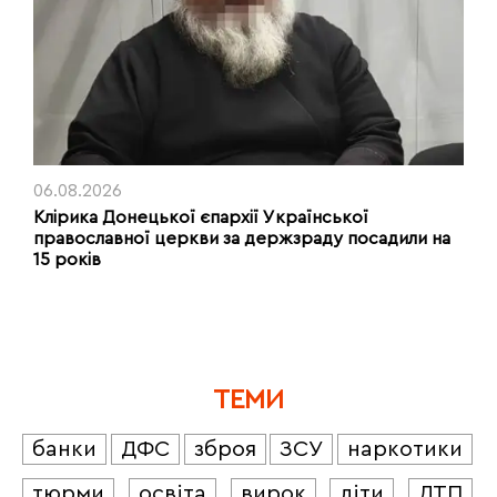
06.08.2026
Клірика Донецької єпархії Української
православної церкви за держзраду посадили на
15 років
ТЕМИ
банки
ДФС
зброя
ЗСУ
наркотики
тюрми
освіта
вирок
діти
ДТП