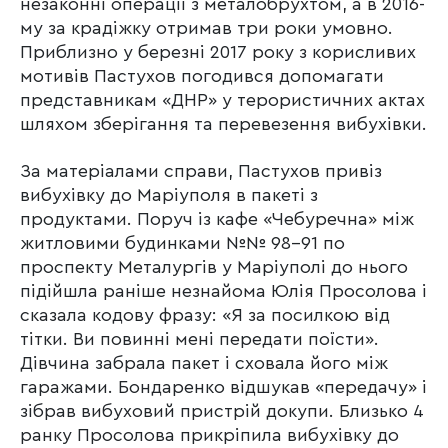
незаконні операції з металобрухтом, а в 2016-
му за крадіжку отримав три роки умовно.
Приблизно у березні 2017 року з корисливих
мотивів Пастухов погодився допомагати
представникам «ДНР» у терористичних актах
шляхом зберігання та перевезення вибухівки.
За матеріалами справи, Пастухов привіз
вибухівку до Маріуполя в пакеті з
продуктами. Поруч із кафе «Чебуречна» між
житловими будинками №№ 98-91 по
проспекту Металургів у Маріуполі до нього
підійшла раніше незнайома Юлія Просолова і
сказала кодову фразу: «Я за посилкою від
тітки. Ви повинні мені передати поїсти».
Дівчина забрала пакет і сховала його між
гаражами. Бондаренко відшукав «передачу» і
зібрав вибуховий пристрій докупи. Близько 4
ранку Просолова прикріпила вибухівку до