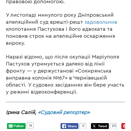
правовою допомогою.
У листопаді минулого року Дніпровський
апеляційний суд врешті-решт
задовольнив
клопотання Пастухова і його адвоката та
поновив строк на апеляційне оскарження
вироку.
Наразі відомо, що після окупації Маріуполя
Пастухов утримується далеко від лінії
фронту — у держустанові «Сокирянська
виправна колонія №67» в Чернівецькій
області. У судових засіданнях він бере участь
у режимі відеоконференції.
Ірина Салій,
«Судовий репортер»
16
0
20