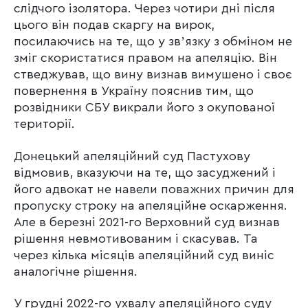
слідчого ізолятора. Через чотири дні після
цього він подав скаргу на вирок,
посилаючись на те, що у звʼязку з обміном не
зміг скористатися правом на апеляцію. Він
стведжував, що вину визнав вимушено і своє
повернення в Україну пояснив тим, що
розвідники СБУ викрали його з окупованої
території.
Донецький апеляційний суд Пастухову
відмовив, вказуючи на те, що засуджений і
його адвокат не навели поважних причин для
пропуску строку на апеляційне оскарження.
Але в березні 2021-го Верховний суд визнав
рішення невмотивованим і скасував. Та
через кілька місяців апеляційний суд виніс
аналогічне рішення.
У грудні 2022-го ухвалу апеляційного суду