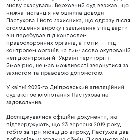
знову скасували. Верховний суд вважав, що
нижча інстанція не оцінила доводи
Пастухова і його захисника, що одразу після
оголошення вироку і звільнення з-під варти
він перебував під контролем
правоохоронних органів, а потім — під
контролем органів на тимчасово окупованій
непідконтрольній Україні території і,
ймовірно, не мав можливості звернутися за
захистом та правовою допомогою.
У квітні 2023-го Дніпровський апеляційний
суд вкотре клопотання Пастухова не
задовольнив.
Досліджувалися офіційні документи, які
підтверджують, що 23 вересня 2019 року,
тобто за три місяці до вироку, Пастухов дав
добровільну згоду на обмін. Після цього він