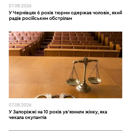
07.08.2026
У Чернівцях 6 років тюрми одержав чоловік, який
радів російським обстрілам
07.08.2026
У Запоріжжі на 10 років увʼязнили жінку, яка
чекала окупантів