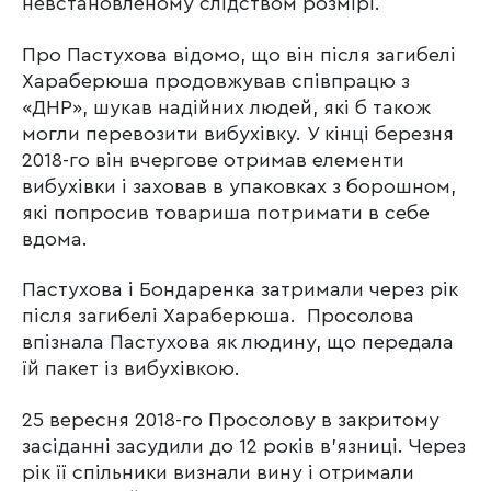
невстановленому слідством розмірі.
Про Пастухова відомо, що він після загибелі
Хараберюша продовжував співпрацю з
«ДНР», шукав надійних людей, які б також
могли перевозити вибухівку. У кінці березня
2018-го він вчергове отримав елементи
вибухівки і заховав в упаковках з борошном,
які попросив товариша потримати в себе
вдома.
Пастухова і Бондаренка затримали через рік
після загибелі Хараберюша. Просолова
впізнала Пастухова як людину, що передала
їй пакет із вибухівкою.
25 вересня 2018-го Просолову в закритому
засіданні засудили до 12 років в’язниці. Через
рік її спільники визнали вину і отримали