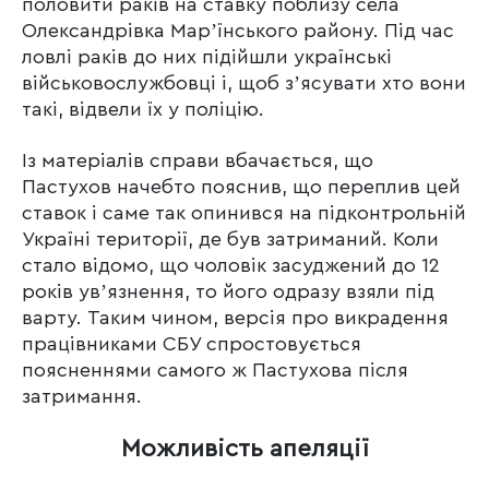
половити раків на ставку поблизу села
Олександрівка Марʼїнського району. Під час
ловлі раків до них підійшли українські
військовослужбовці і, щоб зʼясувати хто вони
такі, відвели їх у поліцію.
Із матеріалів справи вбачається, що
Пастухов начебто пояснив, що переплив цей
ставок і саме так опинився на підконтрольній
Україні території, де був затриманий. Коли
стало відомо, що чоловік засуджений до 12
років увʼязнення, то його одразу взяли під
варту. Таким чином, версія про викрадення
працівниками СБУ спростовується
поясненнями самого ж Пастухова після
затримання.
Можливість апеляції