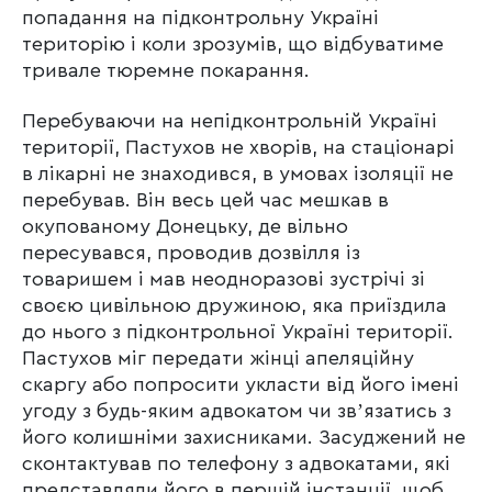
попадання на підконтрольну Україні
територію і коли зрозумів, що відбуватиме
тривале тюремне покарання.
Перебуваючи на непідконтрольній Україні
території, Пастухов не хворів, на стаціонарі
в лікарні не знаходився, в умовах ізоляції не
перебував. Він весь цей час мешкав в
окупованому Донецьку, де вільно
пересувався, проводив дозвілля із
товаришем і мав неодноразові зустрічі зі
своєю цивільною дружиною, яка приїздила
до нього з підконтрольної Україні території.
Пастухов міг передати жінці апеляційну
скаргу або попросити укласти від його імені
угоду з будь-яким адвокатом чи звʼязатись з
його колишніми захисниками. Засуджений не
сконтактував по телефону з адвокатами, які
представляли його в першій інстанції, щоб