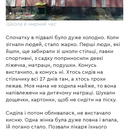
Школа в мирний час
Спочатку в підвалі було дуже холодно. Коли
зігнали людей, стало жарко. Перші люди, які
йшли, ще забирали зі школи стільці, лавки
спортивні, з садку поприносили деякі
ліжечка, матраци, подушки. Комусь
вистачило, а комусь ні. Хтось сидів на
стільчику всі 27 днів там, а хтось трохи
лежав. Моя мама не ходила майже, то вона
напівлежечи на дитячому матраці. Шукали
дощечки, картонки, щоб не сидіти на піску.
Сиділа і потом обливалася, не вистачало
кисню. Одна жінка була дуже повна і впала,
їй погано стало. Позвали лікаря їхнього