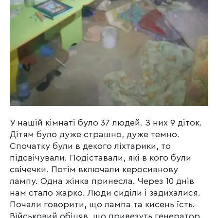
У нашій кімнаті було 37 людей. З них 9 діток.
Дітям було дуже страшно, дуже темно.
Спочатку були в декого ліхтарики, то
підсвічували. Подіставали, які в кого були
свічечки. Потім включали керосивнову
лампу. Одна жінка принесла. Через 10 днів
нам стало жарко. Люди сиділи і задихалися.
Почали говорити, що лампа та кисень їсть.
Військовий обіцяв, що привезуть генератор.