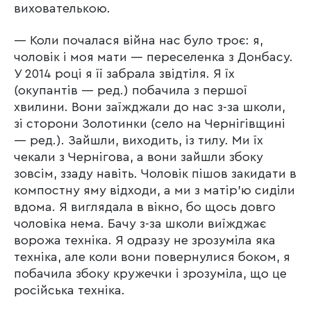
вихователькою.
— Коли почалася війна нас було троє: я,
чоловік і моя мати — переселенка з Донбасу.
У 2014 році я її забрала звідтіля. Я їх
(окупантів — ред.) побачила з першої
хвилини. Вони заїжджали до нас з-за школи,
зі сторони Золотинки (село на Чернігівщині
— ред.). Зайшли, виходить, із тилу. Ми їх
чекали з Чернігова, а вони зайшли збоку
зовсім, ззаду навіть. Чоловік пішов закидати в
компостну яму відходи, а ми з матір’ю сиділи
вдома. Я виглядала в вікно, бо щось довго
чоловіка нема. Бачу з-за школи виїжджає
ворожа техніка. Я одразу не зрозуміла яка
техніка, але коли вони повернулися боком, я
побачила збоку кружечки і зрозуміла, що це
російська техніка.