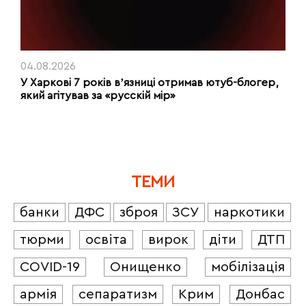
04.08.2026
У Харкові 7 років вʼязниці отримав ютуб-блогер,
який агітував за «русскій мір»
ТЕМИ
банки
ДФС
зброя
ЗСУ
наркотики
тюрми
освіта
вирок
діти
ДТП
COVID-19
Онищенко
мобілізація
армія
сепаратизм
Крим
Донбас