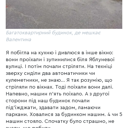
Багатоквартирний будинок, де мешкає
Валентина
Я побігла на кухню і дивлюся в інше вікно:
вони проїхали і зупинилися біля Яблуневої
вулиці. І потім почали стріляти. На техніці
зверху сиділи два автоматичики чи
кулеметники, не знаю… Я так розумію, що
стріляли по вікнах. Тоді поїхали вони далі.
Напевно, машин п’ять поїхало. А з другої
сторони під наш будинок почали
під’їжджати, здавати задом, ламаючи
паркани. Ховалися за будинком нашим. 4 чи 5
машин стояло. Спочатку було страшно, не
знали, що робити.