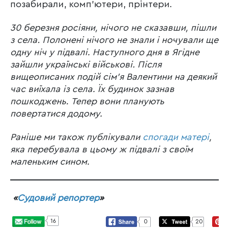
позабирали, комп’ютери, прінтери.
30 березня росіяни, нічого не сказавши, пішли
з села. Полонені нічого не знали і ночували ще
одну ніч у підвалі. Наступного дня в Ягідне
зайшли українські військові.
Після
вищеописаних подій сім’я Валентини на деякий
час виїхала із села. Їх будинок зазнав
пошкоджень. Тепер вони планують
повертатися додому.
Раніше ми також публікували
спогади матері
,
яка перебувала в цьому ж підвалі з своїм
маленьким сином.
«
Судовий репортер
»
16
0
20