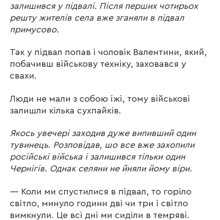
залишився у підвалі. Після перших чотирьох
решту жителів села вже зганяли в підвал
примусово.
Так у підвал попав і чоловік Валентини, який,
побачивш військову техніку, заховався у
свахи.
Люди не мали з собою їжі, тому військові
залишли кілька сухпайків.
Якось увечері заходив дуже випивший один
тувинець. Розповідав, шо все вже захопили
російські війська і залишився тільки один
Чернігів. Однак селяни не йняли йому віри.
— Коли ми спустилися в підвал, то горіло
світло, минуло години дві чи три і світло
вимкнули. Це всі дні ми сиділи в темряві.