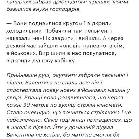
напарник забрав дрібні дитячі іграшки, якими
бавилися внуки господарів.
— Вони подивилися кругом і відкрили
холодильник. Побачили там пельмені і
наказали мені їх зварити і вийшли. А через
деякий час зайшли чоловік, напевно, вісім,
військових. Вирішили в нас покупатися,
відкрили душову кабінку.
Прийнявши душ, окупанти забрали пельмені і
пішли. Валентина не спала всю ніч і
спостерігала появу нових військових машин у
дворі. Вранці вона роздвивилася, що через
кожні 30 метрів по вулиці стряли міномети.
Стало очевидно, що почнеться стрілянина і це
небезпечено. Саме тоді жінці пригадалося, що
в школі є підвал. Йти у домашній підвал
Валентина не хотіла, бо мати не змогли би