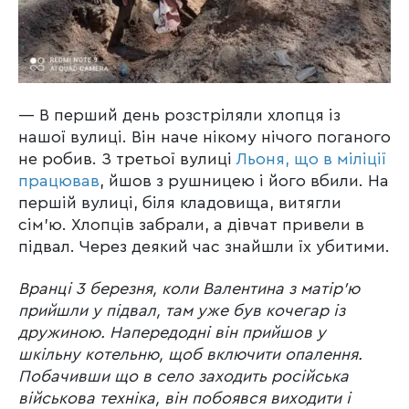
— В перший день розстріляли хлопця із
нашої вулиці. Він наче нікому нічого поганого
не робив. З третьої вулиці
Льоня, що в міліції
працював
, йшов з рушницею і його вбили. На
першій вулиці, біля кладовища, витягли
сім’ю. Хлопців забрали, а дівчат привели в
підвал. Через деякий час знайшли їх убитими.
Вранці 3 березня, коли Валентина з матір’ю
прийшли у підвал, там уже був кочегар із
дружиною. Напередодні він прийшов у
шкільну котельню, щоб включити опалення.
Побачивши що в село заходить російська
військова техніка, він побоявся виходити і