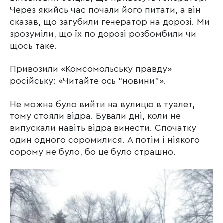
Через якийсь час почали його питати, а він
сказав, що загубили генератор на дорозі. Ми
зрозуміли, що їх по дорозі розбомбили чи
щось таке.
Привозили «Комсомольську правду»
російську: «Читайте ось “новини”».
Не можна було вийти на вулицю в туалет,
тому стояли відра. Бували дні, коли не
випускали навіть відра винести. Спочатку
один одного соромилися. А потім і ніякого
сорому не було, бо це було страшно.