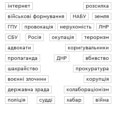
інтернет
розсилка
військові формування
НАБУ
земля
ГПУ
провокація
нерухомість
ЛНР
СБУ
Росія
окупація
тероризм
адвокати
коригувальники
пропаганда
ДНР
вбивство
шахрайство
прокуратура
воєнні злочини
корупція
державна зрада
колабораціонізм
поліція
судді
хабар
війна