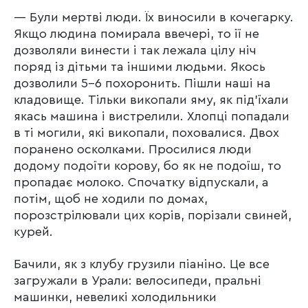
— Були мертві люди. Їх виносили в кочегарку.
Якщо людина помирала ввечері, то її не
дозволяли винести і так лежала цілу ніч
поряд із дітьми та іншими людьми. Якось
дозволили 5-6 похоронить. Пішли наші на
кладовище. Тільки викопали яму, як під’їхали
якась машина і вистрелили. Хлопці попадали
в ті могили, які викопали, поховалися. Двох
поранено осколками. Просилися люди
додому подоїти корову, бо як не подоїш, то
пропадає молоко. Спочатку відпускали, а
потім, щоб не ходили по домах,
порозстрілювали цих корів, порізали свиней,
курей.
Бачили, як з клубу грузили піаніно. Це все
загружали в Урали: велосипеди, пральні
машинки, невеликі холодильники