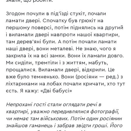
Згодом почули в під’їзді стукіт, почали
ламати двері. Спочатку був грюкіт на
першому поверсі, потім піднялись на другий
і виламали двері навпроти нашої квартири,
там дерев’яні були. А потім почали ламати
наші двері, вони металеві. Не знаю, чого я
закрила їх на всі замки. Вони їх ламали довго.
Ми сиділи, тремтіли і з життям, мабуть,
прощалися. Виламали двері, відкрили. Це
вже було темненько. Вони (росіяни — ред.) з
ліхтариками на лобах почали кричати, хто тут
єсть. Я кажу: «Дві бабусі»
Непрохані гості стали оглядати речі в
квартирі, уважно передивлялися фотографії,
чи немає там військових. Потім один росіянин
знайшов гаманець і забрав звідти гроші. Його