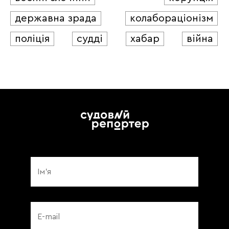
державна зрада
колабораціонізм
поліція
судді
хабар
війна