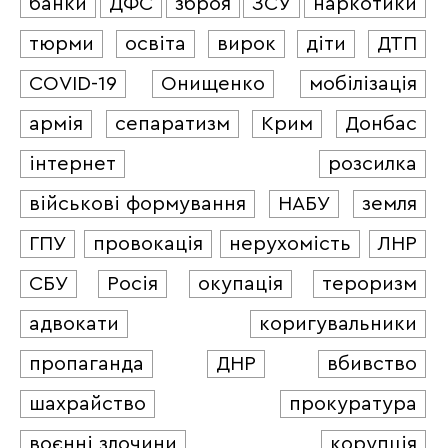
банки
ДФС
зброя
ЗСУ
наркотики
тюрми
освіта
вирок
діти
ДТП
COVID-19
Онищенко
мобілізація
армія
сепаратизм
Крим
Донбас
інтернет
розсилка
військові формування
НАБУ
земля
ГПУ
провокація
нерухомість
ЛНР
СБУ
Росія
окупація
тероризм
адвокати
коригувальники
пропаганда
ДНР
вбивство
шахрайство
прокуратура
воєнні злочини
корупція