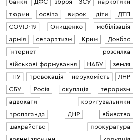
банки
ДФС
зброя
ЗСУ
наркотики
тюрми
освіта
вирок
діти
ДТП
COVID-19
Онищенко
мобілізація
армія
сепаратизм
Крим
Донбас
інтернет
розсилка
військові формування
НАБУ
земля
ГПУ
провокація
нерухомість
ЛНР
СБУ
Росія
окупація
тероризм
адвокати
коригувальники
пропаганда
ДНР
вбивство
шахрайство
прокуратура
воєнні злочини
корупція