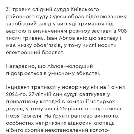
31 травня слідчий суддя Київського
районного суду Одеси обрав підозрюваному
запобіжний захід у вигляді тримання під
вартою із визначенням розміру застави в 908
тисяч гривень. Іван Аблов вніс цю заставу і
має низку обовʼязків, у тому числі носити
електронний браслет.
Нагадаємо, що Аблов-молодший
підозрюється в умисному вбивстві.
Інцидент трапився у новорічну ніч на 1 січня
2024-го. 27-літній син судді святкував у
приватному котеджі в компанії чотирьох
друзів, у тому числі 25-річного спортсмена
Ігоря Гергеля. На ґрунті раптово виниклих
особистих неприязних відносин хлопець
нібито схопив невстановлений колото-