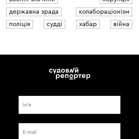
державна зрада
колабораціонізм
поліція
судді
хабар
війна