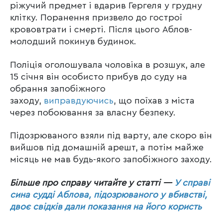
ріжучий предмет і вдарив Гергеля у грудну
клітку. Поранення призвело до гострої
крововтрати і смерті. Після цього Аблов-
молодший покинув будинок.
Поліція оголошувала чоловіка в розшук, але
15 січня він особисто прибув до суду на
обрання запобіжного
заходу,
виправдуючись
, що поїхав з міста
через побоювання за власну безпеку.
Підозрюваного взяли під варту, але скоро він
вийшов під домашній арешт, а потім майже
місяць не мав будь-якого запобіжного заходу.
Більше про справу читайте у статті —
У справі
сина судді Аблова, підозрюваного у вбивстві,
двоє свідків дали показання на його користь