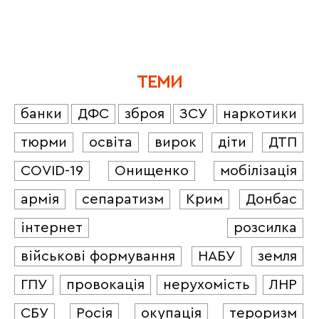
ТЕМИ
банки
ДФС
зброя
ЗСУ
наркотики
тюрми
освіта
вирок
діти
ДТП
COVID-19
Онищенко
мобілізація
армія
сепаратизм
Крим
Донбас
інтернет
розсилка
військові формування
НАБУ
земля
ГПУ
провокація
нерухомість
ЛНР
СБУ
Росія
окупація
тероризм