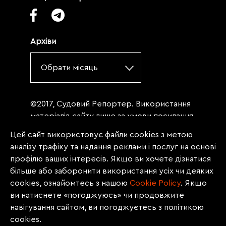
Архіви
Обрати місяць
©2017, Судовий Репортер. Використання
матеріалів сайту лише за умови посилання
(для інтернет-видань - гіперпосилання) на
Цей сайт використовує файли cookies з метою
«Судовий репортер» не нижче третього
аналізу трафіку та надання реклами і послуг на основі
абзацу. Матеріали, щодо яких міститься
профілю ваших інтересів. Якщо ви хочете дізнатися
заборона на повну републікацію
більше або заборонити використання усіх чи деяких
(передрук, копіювання, відтворення або
cookies, ознайомтесь з нашою
Сookie Policy
. Якщо
інше використання), заборонено
ви натиснете «погоджуюсь» чи продовжите
передруковувати без згоди редакції.
навігування сайтом, ви погоджуєтесь з політикою
Матеріали з позначкою PROMOTED, ЗА
cookies.
ПІДТРИМКИ, * публікуються на правах