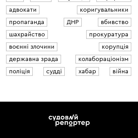
адвокати
коригувальники
пропаганда
ДНР
вбивство
шахрайство
прокуратура
воєнні злочини
корупція
державна зрада
колабораціонізм
поліція
судді
хабар
війна