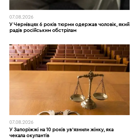
07.08.2026
У Чернівцях 6 років тюрми одержав чоловік, який
радів російським обстрілам
07.08.2026
У Запоріжжі на 10 років увʼязнили жінку, яка
чекала окупантів